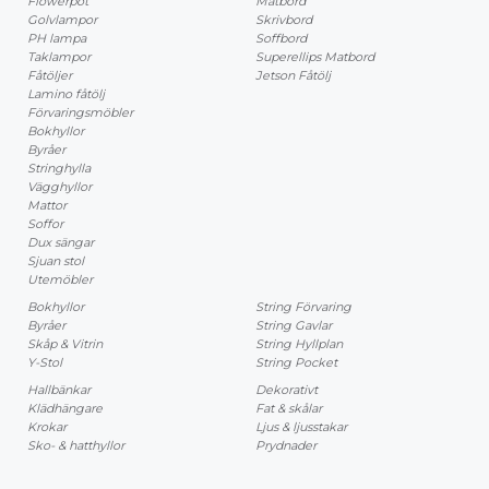
Flowerpot
Matbord
Golvlampor
Skrivbord
PH lampa
Soffbord
Taklampor
Superellips Matbord
Fåtöljer
Jetson Fåtölj
Lamino fåtölj
Förvaringsmöbler
Bokhyllor
Byråer
Stringhylla
Vägghyllor
Mattor
Soffor
Dux sängar
Sjuan stol
Utemöbler
Bokhyllor
String Förvaring
Byråer
String Gavlar
Skåp & Vitrin
String Hyllplan
Y-Stol
String Pocket
Hallbänkar
Dekorativt
Klädhängare
Fat & skålar
Krokar
Ljus & ljusstakar
Sko- & hatthyllor
Prydnader