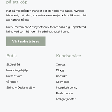
på ett köp
Högsta pris
Här på Miljögården händer det ständigt nya saker. Nyheter
från designvärlden, exklusiva kampanjer och butiksevent för
att nämna några.
Prenumerera på vårt nyhetsbrev för att hålla dig uppdaterad
kring vad som händer i inredningshuset i Lund.
Vårt nyhetsbrev
Butik
Kundservice
Skötselråd
Om oss
Inredningshjälp
Blogg
Presentkort
Kontakt
Vår butik
Köpvillkor
String – Designa själv
Integritetspolicy
Reklamation
Lediga tjänster