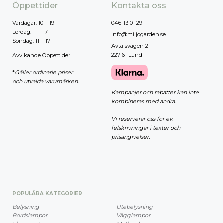
Öppettider
Kontakta oss
Vardagar: 10 – 19
046-13 01 29
Lördag: 11 – 17
info@miljogarden.se
Söndag: 11 – 17
Avtalsvägen 2
227 61 Lund
Avvikande Öppettider
*
Gäller ordinarie priser
och utvalda varumärken.
Kampanjer och rabatter kan inte
kombineras med andra.
Vi reserverar oss för ev.
felskrivningar i texter och
prisangivelser.
POPULÄRA KATEGORIER
Belysning
Utebelysning
Bordslampor
Vägglampor