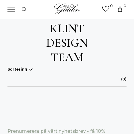
0
0
×
Sök efter valfri produkt eller
KLINT
kategori
Sök
DESIGN
efter:
TEAM
Sortering
(0)
Våra favoriter
A-Ö
Mest sålda
Nyheter
Prenumerera på vårt nyhetsbrev - få 10%
Lägsta pris