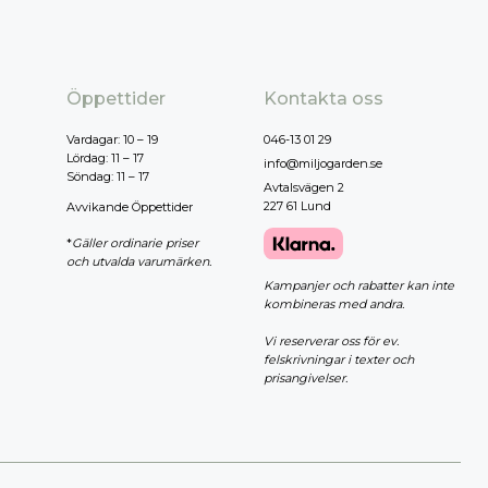
Målarfärg
Delikatesser
High-tech
Miljögården Design
Öppettider
Kontakta oss
Möbelvård
Vardagar: 10 – 19
046-13 01 29
Smycken
Lördag: 11 – 17
info@miljogarden.se
Söndag: 11 – 17
Avtalsvägen 2
227 61 Lund
Avvikande Öppettider
r
*
Gäller ordinarie priser
och utvalda varumärken.
Kampanjer och rabatter kan inte
kombineras med andra.
Vi reserverar oss för ev.
felskrivningar i texter och
prisangivelser.