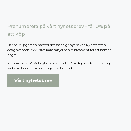
FÖRVARING & HYLLSYSTEM
Speglar
Bokhyllor
Trädgård
Byråer
Vaser & Krukor
Mediabänkar
Prenumerera på vårt nyhetsbrev - få 10% på
Sideboards
ett köp
Skåp & Vitrin
SOVRUM
Här på Miljögården händer det ständigt nya saker. Nyheter från
Stringhylla
designvärlden, exklusiva kampanjer och butiksevent för att nämna
några.
Vägghyllor
Sängbord
Sko- & hatthyllor
Kuddar & täcken
Prenumerera på vårt nyhetsbrev för att hålla dig uppdaterad kring
vad som händer i inredningshuset i Lund.
Sängar & madrasser
Sänggavlar
Vårt nyhetsbrev