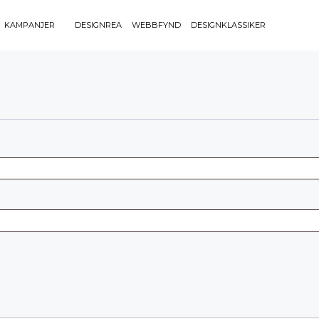
KAMPANJER
DESIGNREA
WEBBFYND
DESIGNKLASSIKER
Sök efter 
Sök
BELYSNING
UTEMÖBLE
efter:
Bordslampor
Bänkar
Golvlampor
Bord
Lamptillbehör
Dynor
Portabla Lampor
Fåtöljer
Spotlights
Förvaring
Taklampor
Grill
Plafonder
Matgrupper
Utebelysning
Pallar
Vägglampor
Parasoll
Soffor
Solsängar
Stolar