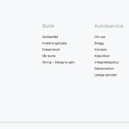
TEXTIL
Plädar
Kuddar & täcken
HALL
Överkast
Butik
Kundservice
Sängkläder
Galgar
Skötselråd
Om oss
Badrockar
Hallbänkar
Inredningshjälp
Blogg
Badrumsmattor
Klädhängare
Presentkort
Kontakt
Dukning
Krokar
Vår butik
Köpvillkor
Handdukar
Sko- & hatthyllo
String – Designa själv
Integritetspolicy
Reklamation
Prydnadskuddar
Hallmattor
Lediga tjänster