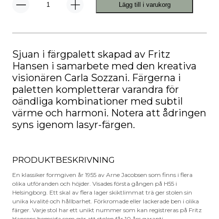
Lägg till i varukorg
Sjuan
3107
Stol
Laserad
Ask
mängd
Sjuan i färgpalett skapad av Fritz
Hansen i samarbete med den kreativa
visionären Carla Sozzani. Färgerna i
paletten kompletterar varandra för
oändliga kombinationer med subtil
värme och harmoni. Notera att ådringen
syns igenom lasyr-färgen.
PRODUKTBESKRIVNING
En klassiker formgiven år 1955 av Arne Jacobsen som finns i flera
olika utföranden och höjder. Visades första gången på H55 i
Helsingborg. Ett skal av flera lager skiktlimmat trä ger stolen sin
unika kvalité och hållbarhet. Förkromade eller lackerade ben i olika
färger. Varje stol har ett unikt nummer som kan registreras på Fritz
Hansens hemsida som gör att stolen får 10 års garanti.