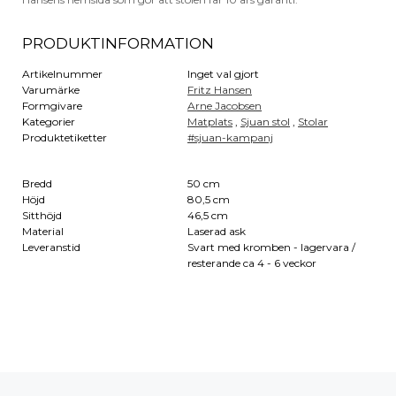
PRODUKTINFORMATION
Artikelnummer
Inget val gjort
Varumärke
Fritz Hansen
Formgivare
Arne Jacobsen
Kategorier
Matplats
,
Sjuan stol
,
Stolar
Produktetiketter
#sjuan-kampanj
Bredd
50 cm
Höjd
80,5 cm
Sitthöjd
46,5 cm
Material
Laserad ask
Leveranstid
Svart med kromben - lagervara /
resterande ca 4 - 6 veckor