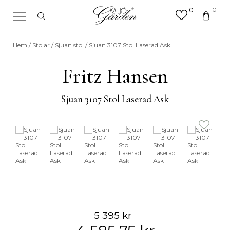
0
0
×
Sök efter valfri produkt eller
Hem
/
Stolar
/
Sjuan stol
/ Sjuan 3107 Stol Laserad Ask
kategori
Sök
Fritz Hansen
efter:
Sjuan 3107 Stol Laserad Ask
5 395
kr