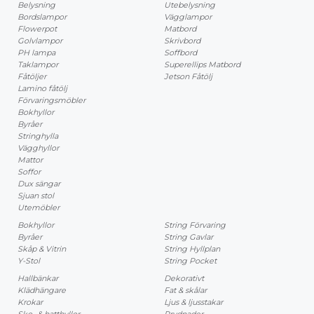
Belysning
Utebelysning
Bordslampor
Vägglampor
Flowerpot
Matbord
Golvlampor
Skrivbord
PH lampa
Soffbord
Taklampor
Superellips Matbord
Fåtöljer
Jetson Fåtölj
Lamino fåtölj
Förvaringsmöbler
Bokhyllor
Byråer
Stringhylla
Vägghyllor
Mattor
Soffor
Dux sängar
Sjuan stol
Utemöbler
Bokhyllor
String Förvaring
Byråer
String Gavlar
Skåp & Vitrin
String Hyllplan
Y-Stol
String Pocket
Hallbänkar
Dekorativt
Klädhängare
Fat & skålar
Krokar
Ljus & ljusstakar