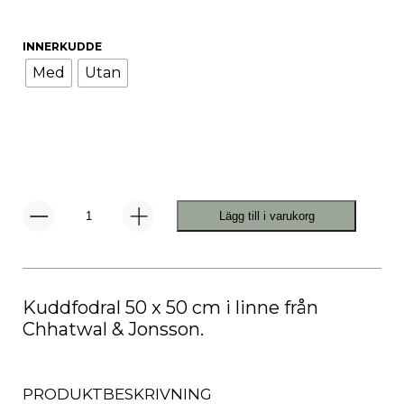
INNERKUDDE
Med
Utan
Lägg till i varukorg
Rama
Kuddfodral
Taupe
mängd
Kuddfodral 50 x 50 cm i linne från
Chhatwal & Jonsson.
PRODUKTBESKRIVNING