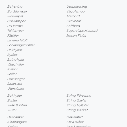
Belysning
Utebelysning
Bordslampor
Vägglampor
Flowerpot
Matbord
Golvlampor
Skrivbord
PH lampa
Soffbord
Taklampor
Superellips Matbord
Fåtöljer
Jetson Fåtölj
Lamino fåtölj
Förvaringsmöbler
Bokhyllor
Byråer
Stringhylla
Vägghyllor
Mattor
Soffor
Dux sängar
Sjuan stol
Utemöbler
Bokhyllor
String Förvaring
Byråer
String Gavlar
Skåp & Vitrin
String Hyllplan
Y-Stol
String Pocket
Hallbänkar
Dekorativt
Klädhängare
Fat & skålar
Krokar
Ljus & ljusstakar