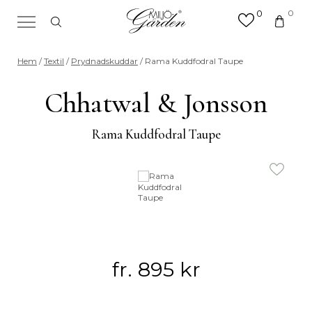
0
0
×
Sök efter valfri produkt eller
Hem
/
Textil
/
Prydnadskuddar
/ Rama Kuddfodral Taupe
kategori
Sök
Chhatwal & Jonsson
efter:
Rama Kuddfodral Taupe
fr.
895
kr