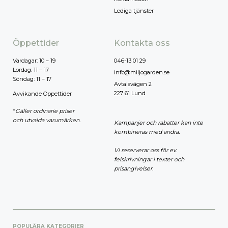
Lediga tjänster
Öppettider
Kontakta oss
Vardagar: 10 – 19
046-13 01 29
Lördag: 11 – 17
info@miljogarden.se
Söndag: 11 – 17
Avtalsvägen 2
227 61 Lund
Avvikande Öppettider
*
Gäller ordinarie priser
och utvalda varumärken.
Kampanjer och rabatter kan inte
kombineras med andra.
Vi reserverar oss för ev.
felskrivningar i texter och
prisangivelser.
POPULÄRA KATEGORIER