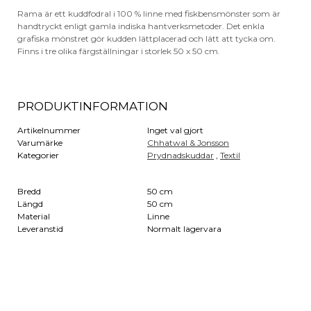
Rama är ett kuddfodral i 100 % linne med fiskbensmönster som är
handtryckt enligt gamla indiska hantverksmetoder. Det enkla
grafiska mönstret gör kudden lättplacerad och lätt att tycka om.
Finns i tre olika färgställningar i storlek 50 x 50 cm.
PRODUKTINFORMATION
Artikelnummer
Inget val gjort
Varumärke
Chhatwal & Jonsson
Kategorier
Prydnadskuddar
,
Textil
Bredd
50 cm
Längd
50 cm
Material
Linne
Leveranstid
Normalt lagervara