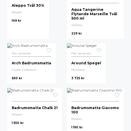
Aleppo Tvål 30%
Mille Notti
Aqua Tangerine
Alepeo
Flytande Marseille Tvål
500 ml
Bosign
149
kr
Sufraco
Etol
229
kr
Maze
Fler varianter
Fler varianter
Arch Badrumsmatta
Around Spegel
Classic Collection
Montana
650
kr
3 725
kr
Badrumsmatta Chalk 21
Badrumsmatta Giacomo
100
Missoni
Missoni
1 550
kr
1 190
kr