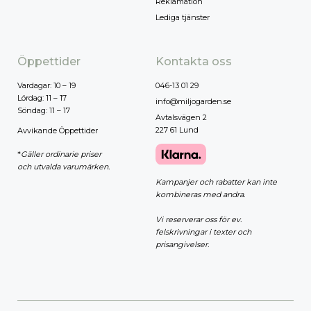
Reklamation
Lediga tjänster
Öppettider
Kontakta oss
Vardagar: 10 – 19
046-13 01 29
Lördag: 11 – 17
info@miljogarden.se
Söndag: 11 – 17
Avtalsvägen 2
227 61 Lund
Avvikande Öppettider
*
Gäller ordinarie priser
och utvalda varumärken.
Kampanjer och rabatter kan inte
kombineras med andra.
Vi reserverar oss för ev.
felskrivningar i texter och
prisangivelser.