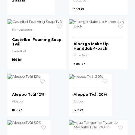
2 995
kr
Castelbel
339
kr
Högsta pris
L:A Bruket
Missoni
Fler varianter
Vipp
Castelbel Foaming Soap
Albergo Make Up
Tvål
Lexington
Handduk 4-pack
Castelbel
Mille Notti
Montana
169
kr
300
kr
Sufraco
Ferm Living
Aleppo Tvål 12%
Aleppo Tvål 20%
Castelbel
Alepeo
Alepeo
Gant
109
kr
129
kr
Nordan Home
Classic Collection