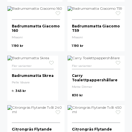
Badrumsmatta Giacomo
Badrumsmatta Giacomo
160
T59
Missoni
Missoni
1 190
kr
1 190
kr
Fler varianter
Fler varianter
Badrumsmatta Skrea
Carry
Toalettpappershållare
Pelle Vävare
Mette Ditmer
fr.
345
kr
830
kr
Citrongräs Flytande
Citrongräs Flytande