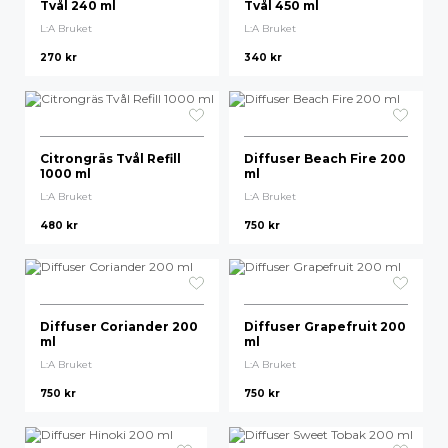
Tvål 240 ml
Tvål 450 ml
L:A Bruket
L:A Bruket
270
kr
340
kr
Citrongräs Tvål Refill
Diffuser Beach Fire 200
1000 ml
ml
L:A Bruket
L:A Bruket
480
kr
750
kr
Diffuser Coriander 200
Diffuser Grapefruit 200
ml
ml
L:A Bruket
L:A Bruket
750
kr
750
kr