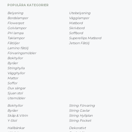
POPULÄRA KATEGORIER
Belysning
Utebelysning
Bordslampor
Vägglampor
Flowerpot
Matbord
Golvlampor
Skrivbord
PH lampa
Soffbord
Taklampor
Superellips Matbord
Fåtöljer
Jetson Fåtölj
Lamino fåtölj
Förvaringsmöbler
Bokhyllor
Byråer
Stringhylla
Vägghyllor
Mattor
Soffor
Dux sängar
Sjuan stol
Utemöbler
Bokhyllor
String Förvaring
Byråer
String Gavlar
Skåp & Vitrin
String Hyllplan
Y-Stol
String Pocket
Hallbänkar
Dekorativt