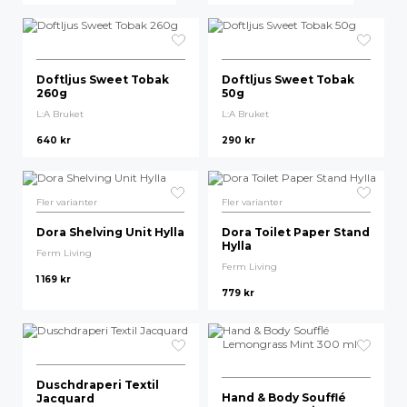
Doftljus Sweet Tobak
Doftljus Sweet Tobak
260g
50g
L:A Bruket
L:A Bruket
640
kr
290
kr
Fler varianter
Fler varianter
Dora Shelving Unit Hylla
Dora Toilet Paper Stand
Hylla
Ferm Living
Ferm Living
1 169
kr
779
kr
Duschdraperi Textil
Hand & Body Soufflé
Jacquard