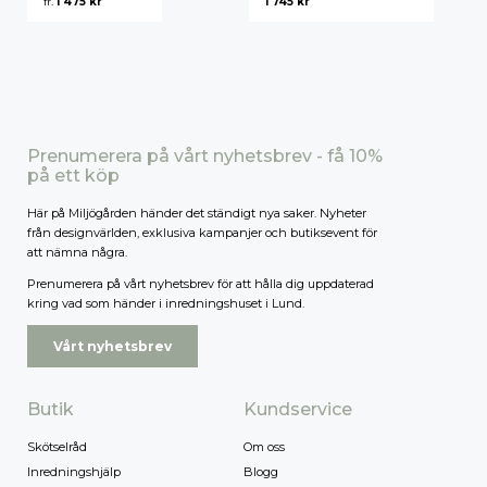
fr.
1 475
kr
1 745
kr
Högsta pris
Mediabänkar
Vägghyllor
Stacked
Prenumerera på vårt nyhetsbrev - få 10%
String Pocket
på ett köp
Här på Miljögården händer det ständigt nya saker. Nyheter
String Gavlar
från designvärlden, exklusiva kampanjer och butiksevent för
att nämna några.
String Hyllplan
Prenumerera på vårt nyhetsbrev för att hålla dig uppdaterad
String Förvaring
kring vad som händer i inredningshuset i Lund.
String Tillbehör
Vårt nyhetsbrev
Butik
Kundservice
Skötselråd
Om oss
Inredningshjälp
Blogg