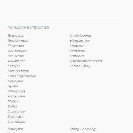
POPULÄRA KATEGORIER
Belysning
Utebelysning
Bordslampor
Vägglampor
Flowerpot
Matbord
Golvlampor
Skrivbord
PH lampa
Soffbord
Taklampor
Superellips Matbord
Fåtöljer
Jetson Fåtölj
Lamino fåtölj
Förvaringsmöbler
Bokhyllor
Byråer
Stringhylla
Vägghyllor
Mattor
Soffor
Dux sängar
Sjuan stol
Utemöbler
Bokhyllor
String Förvaring