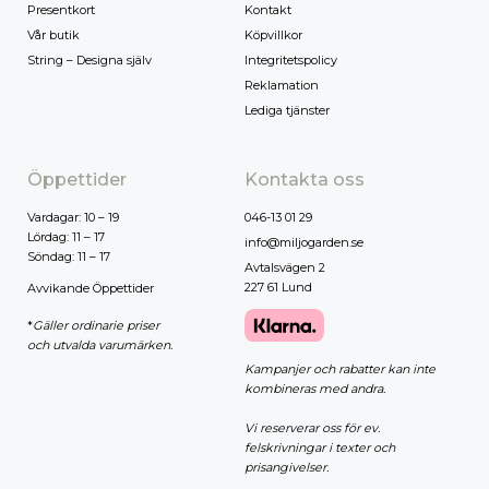
Presentkort
Kontakt
Vår butik
Köpvillkor
String – Designa själv
Integritetspolicy
Reklamation
Lediga tjänster
Öppettider
Kontakta oss
Vardagar: 10 – 19
046-13 01 29
Lördag: 11 – 17
info@miljogarden.se
Söndag: 11 – 17
Avtalsvägen 2
227 61 Lund
Avvikande Öppettider
*
Gäller ordinarie priser
och utvalda varumärken.
Kampanjer och rabatter kan inte
kombineras med andra.
Vi reserverar oss för ev.
felskrivningar i texter och
prisangivelser.