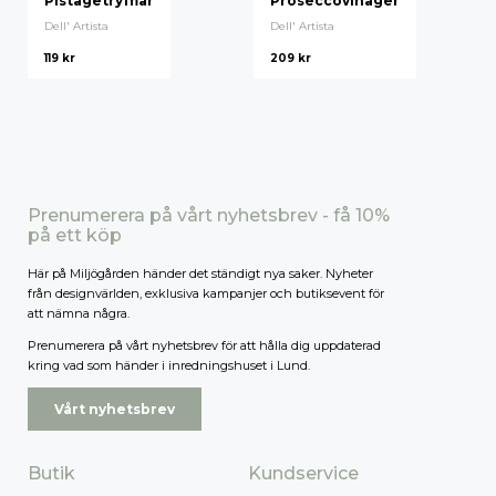
Pistagetryfflar
Proseccovinäger
Dell' Artista
Dell' Artista
119
kr
209
kr
Prenumerera på vårt nyhetsbrev - få 10%
på ett köp
Här på Miljögården händer det ständigt nya saker. Nyheter
från designvärlden, exklusiva kampanjer och butiksevent för
att nämna några.
Prenumerera på vårt nyhetsbrev för att hålla dig uppdaterad
kring vad som händer i inredningshuset i Lund.
Vårt nyhetsbrev
Butik
Kundservice