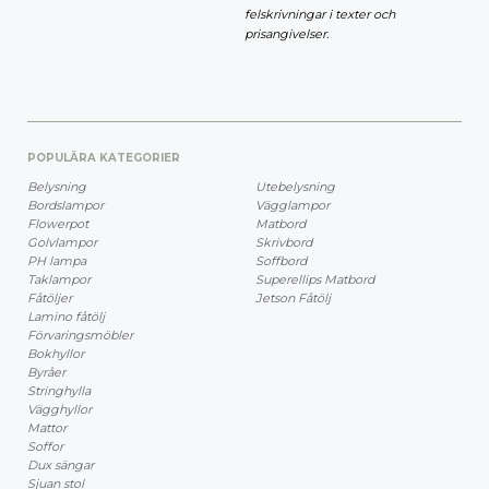
felskrivningar i texter och
prisangivelser.
POPULÄRA KATEGORIER
Belysning
Utebelysning
Bordslampor
Vägglampor
Flowerpot
Matbord
Golvlampor
Skrivbord
PH lampa
Soffbord
Taklampor
Superellips Matbord
Fåtöljer
Jetson Fåtölj
Lamino fåtölj
Förvaringsmöbler
Bokhyllor
Byråer
Stringhylla
Vägghyllor
Mattor
Soffor
Dux sängar
Sjuan stol