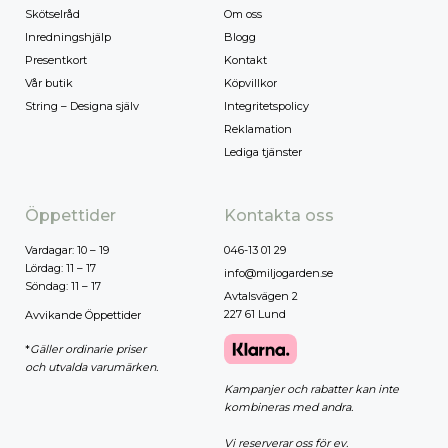
Skötselråd
Om oss
Inredningshjälp
Blogg
Presentkort
Kontakt
Vår butik
Köpvillkor
String – Designa själv
Integritetspolicy
Reklamation
Lediga tjänster
Öppettider
Kontakta oss
Vardagar: 10 – 19
046-13 01 29
Lördag: 11 – 17
info@miljogarden.se
Söndag: 11 – 17
Avtalsvägen 2
227 61 Lund
Avvikande Öppettider
*
Gäller ordinarie priser
och utvalda varumärken.
Kampanjer och rabatter kan inte
kombineras med andra.
Vi reserverar oss för ev.