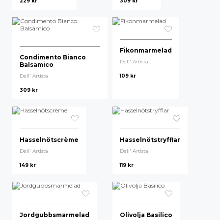
229
kr
309
kr
Högsta pris
Fikonmarmelad
Condimento Bianco
Dell' Artista
Balsamico
Dell' Artista
109
kr
309
kr
Hasselnötscrème
Hasselnötstryfflar
Dell' Artista
Dell' Artista
149
kr
119
kr
Jordgubbsmarmelad
Olivolja Basilico