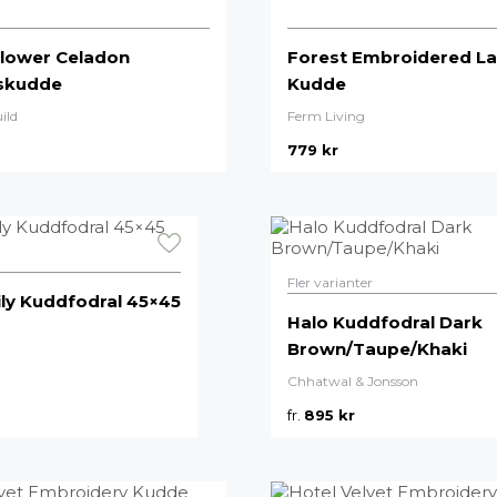
lower Celadon
Forest Embroidered La
skudde
Kudde
ild
Ferm Living
779
kr
Fler varianter
ily Kuddfodral 45×45
Halo Kuddfodral Dark
Brown/Taupe/Khaki
Chhatwal & Jonsson
fr.
895
kr