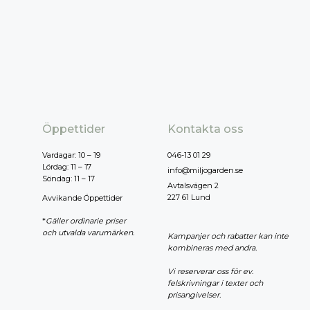
Öppettider
Kontakta oss
Vardagar: 10 – 19
046-13 01 29
Lördag: 11 – 17
info@miljogarden.se
Söndag: 11 – 17
Avtalsvägen 2
227 61 Lund
Avvikande Öppettider
*
Gäller ordinarie priser
och utvalda varumärken.
Kampanjer och rabatter kan inte
kombineras med andra.
Vi reserverar oss för ev.
felskrivningar i texter och
prisangivelser.