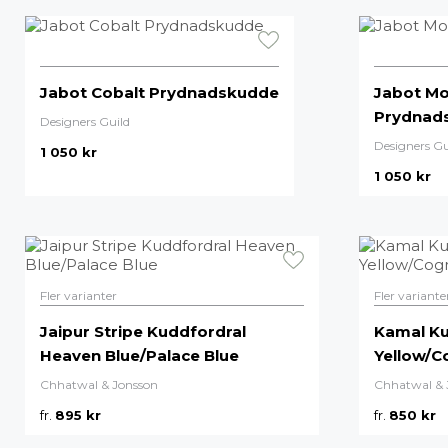
Jabot Cobalt Prydnadskudde
Jabot M
Prydnad
Designers Guild
Designers Gu
1 050
kr
1 050
kr
Fler varianter
Fler variante
Jaipur Stripe Kuddfordral
Kamal Ku
Heaven Blue/Palace Blue
Yellow/C
Chhatwal & Jonsson
Chhatwal & 
fr.
895
kr
fr.
850
kr