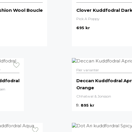
shion Wool Boucle
Clover Kuddfodral Dar
Pick A Poppy
695
kr
r
Fler varianter
ddfodral
Deccan Kuddfodral Apr
Orange
sen
Chhatwal & Jonsson
fr.
895
kr