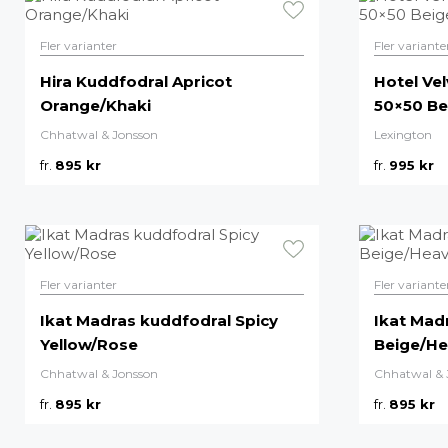
Fler varianter
Fler variante
Hira Kuddfodral Apricot
Hotel Ve
Orange/Khaki
50×50 Be
Chhatwal & Jonsson
Lexington
fr.
895
kr
fr.
995
kr
Fler varianter
Fler variante
Ikat Madras kuddfodral Spicy
Ikat Mad
Yellow/Rose
Beige/He
Chhatwal & Jonsson
Chhatwal & 
fr.
895
kr
fr.
895
kr