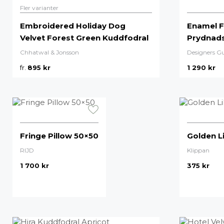
Fler varianter
Embroidered Holiday Dog
Enamel F
Velvet Forest Green Kuddfodral
Prydnad
Chhatwal & Jonsson
Designers Gu
fr.
895
kr
1 290
kr
Fringe Pillow 50×50
Golden L
RIJD
Klippan
1 700
kr
375
kr