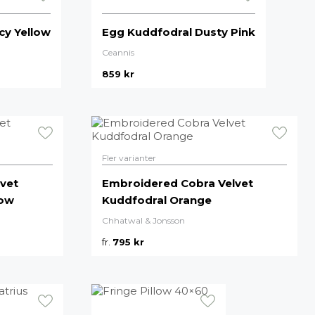
cy Yellow
Egg Kuddfodral Dusty Pink
Ceannis
859
kr
Fler varianter
vet
Embroidered Cobra Velvet
low
Kuddfodral Orange
Chhatwal & Jonsson
fr.
795
kr