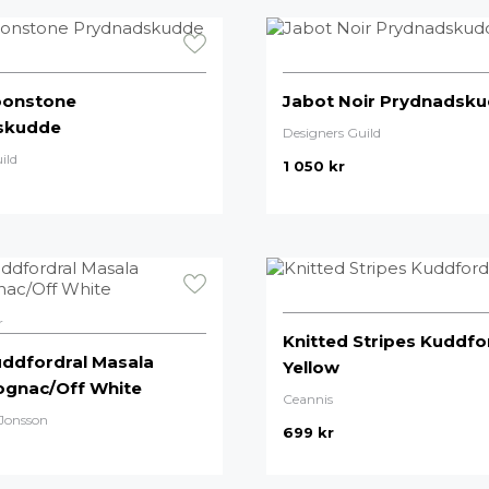
oonstone
Jabot Noir Prydnadsk
skudde
Designers Guild
ild
1 050
kr
r
Knitted Stripes Kuddfo
ddfordral Masala
Yellow
ognac/Off White
Ceannis
Jonsson
699
kr