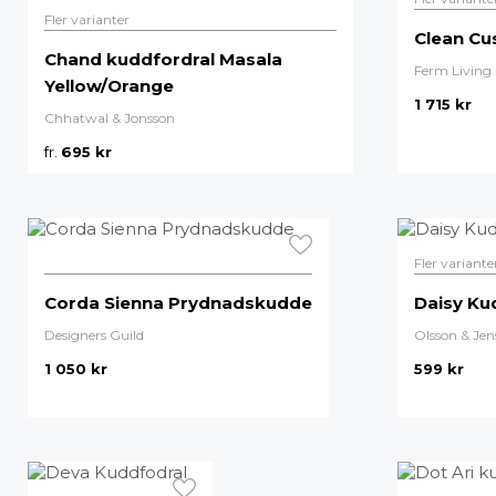
Fler varianter
Clean Cu
Chand kuddfordral Masala
Ferm Living
Yellow/Orange
1 715
kr
Chhatwal & Jonsson
fr.
695
kr
Fler variante
Corda Sienna Prydnadskudde
Daisy Ku
Designers Guild
Olsson & Jen
1 050
kr
599
kr