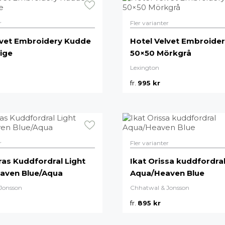
r
Fler varianter
lvet Embroidery Kudde
Hotel Velvet Embroide
ige
50×50 Mörkgrå
Lexington
fr.
995
kr
r
Fler varianter
ras Kuddfordral Light
Ikat Orissa kuddfordra
aven Blue/Aqua
Aqua/Heaven Blue
Jonsson
Chhatwal & Jonsson
fr.
895
kr