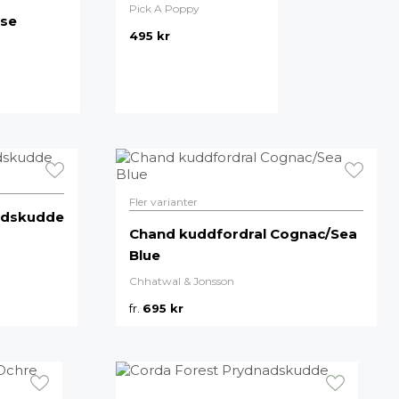
Pick A Poppy
Delikatesser
ose
495
kr
High-tech
Miljögården Design
Möbelvård
Smycken
r
Fler varianter
adskudde
Chand kuddfordral Cognac/Sea
Blue
Chhatwal & Jonsson
fr.
695
kr