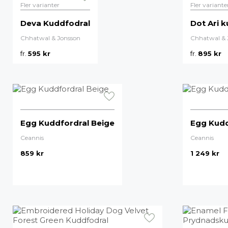
Fler varianter
Fler variante
Deva Kuddfodral
Dot Ari 
Chhatwal & Jonsson
Chhatwal & 
fr.
595
kr
fr.
895
kr
Egg Kuddfordral Beige
Egg Kudd
Ceannis
Ceannis
859
kr
1 249
kr