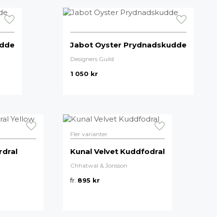
udde
Jabot Oyster Prydnadskudde
Designers Guild
1 050
kr
Fler varianter
rdral
Kunal Velvet Kuddfodral
Chhatwal & Jonsson
fr.
895
kr