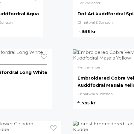
r
Fler varianter
kuddfordral Aqua
Dot Ari kuddfordral Spi
Jonsson
Chhatwal & Jonsson
fr.
895
kr
Fler varianter
fordral Long White
Embroidered Cobra Vel
Kuddfodral Masala Yel
Chhatwal & Jonsson
fr.
795
kr