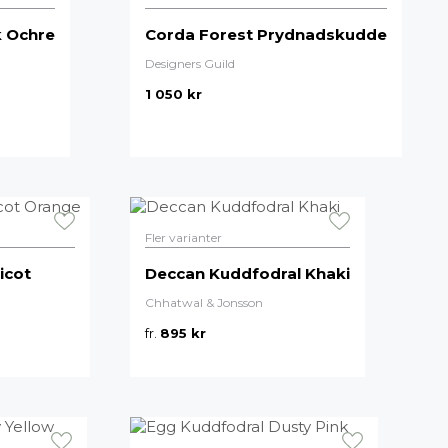
k Ochre
Corda Forest Prydnadskudde
Designers Guild
1 050
kr
Fler varianter
icot
Deccan Kuddfodral Khaki
Chhatwal & Jonsson
fr.
895
kr