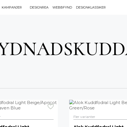
KAMPANJER
DESIGNREA
WEBBFYND
DESIGNKLASSIKER
Sök efter 
Sök
BELYSNING
UTEMÖBLE
efter:
RYDNADSKUDD
Bordslampor
Bänkar
Golvlampor
Bord
Lamptillbehör
Dynor
Portabla Lampor
Fåtöljer
Spotlights
Förvaring
Taklampor
Grill
Plafonder
Matgrupper
Utebelysning
Pallar
Vägglampor
Parasoll
Soffor
Solsängar
r
Fler varianter
Stolar
TEXTIL
dfodral Light
Alok Kuddfodral Light