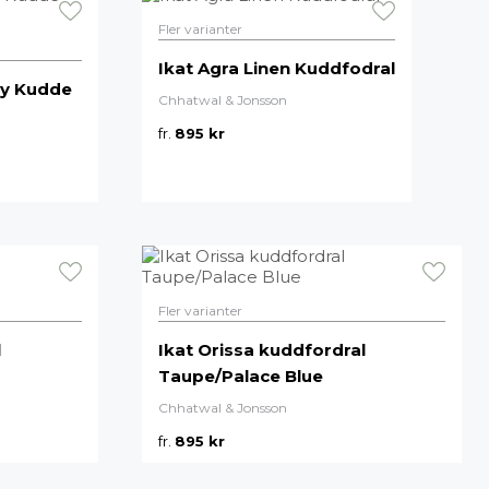
Fler varianter
Ikat Agra Linen Kuddfodral
ry Kudde
Chhatwal & Jonsson
fr.
895
kr
Fler varianter
l
Ikat Orissa kuddfordral
Taupe/Palace Blue
Chhatwal & Jonsson
fr.
895
kr