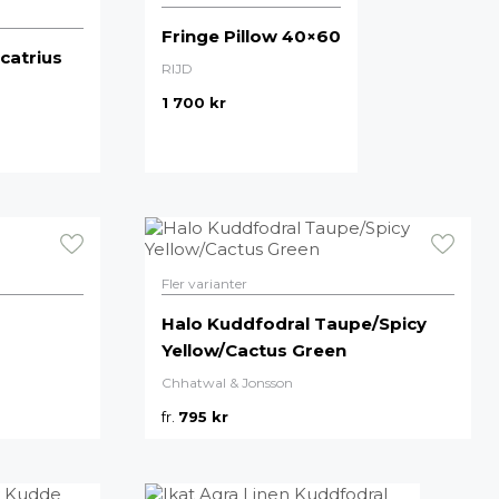
Fringe Pillow 40×60
catrius
RIJD
1 700
kr
Fler varianter
Halo Kuddfodral Taupe/Spicy
Yellow/Cactus Green
Chhatwal & Jonsson
fr.
795
kr