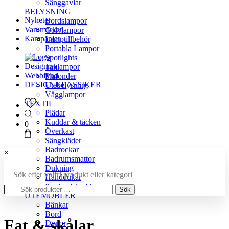
Sänggavlar
BELYSNING
Nyheter
Bordslampor
Varumärken
Golvlampor
Kampanjer
Lamptillbehör
Portabla Lampor
Spotlights
Designrea
Taklampor
Webbfynd
Plafonder
DESIGNKLASSIKER
Utebelysning
Vägglampor
TEXTIL
Plädar
Kuddar & täcken
0
Överkast
Sängkläder
Badrockar
×
Badrumsmattor
Dukning
Sök efter valfri produkt eller kategori
Handdukar
Sök
Prydnadskuddar
Sök
efter:
UTEMÖBLER
Bänkar
Bord
Fat & skålar
Dynor