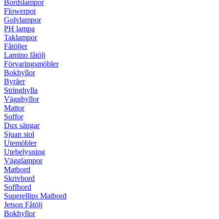
Bordslampor
Flowerpot
Golvlampor
PH lampa
Taklampor
Fåtöljer
Lamino fåtölj
Förvaringsmöbler
Bokhyllor
Byråer
Stringhylla
Vägghyllor
Mattor
Soffor
Dux sängar
Sjuan stol
Utemöbler
Utebelysning
Vägglampor
Matbord
Skrivbord
Soffbord
Superellips Matbord
Jetson Fåtölj
Bokhyllor