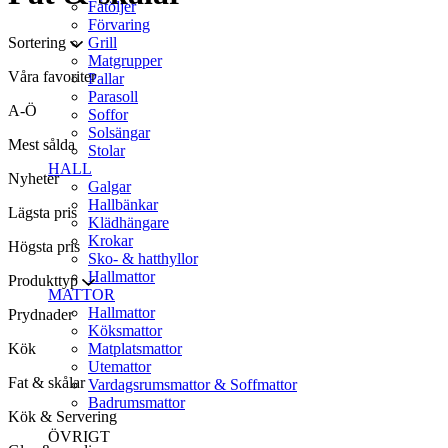
Fåtöljer
Förvaring
Sortering
Grill
Matgrupper
Våra favoriter
Pallar
Parasoll
A-Ö
Soffor
Solsängar
Mest sålda
Stolar
HALL
Nyheter
Galgar
Hallbänkar
Lägsta pris
Klädhängare
Krokar
Högsta pris
Sko- & hatthyllor
Hallmattor
Produkttyp
MATTOR
Hallmattor
Prydnader
Köksmattor
Kök
Matplatsmattor
Utemattor
Fat & skålar
Vardagsrumsmattor & Soffmattor
Badrumsmattor
Kök & Servering
ÖVRIGT