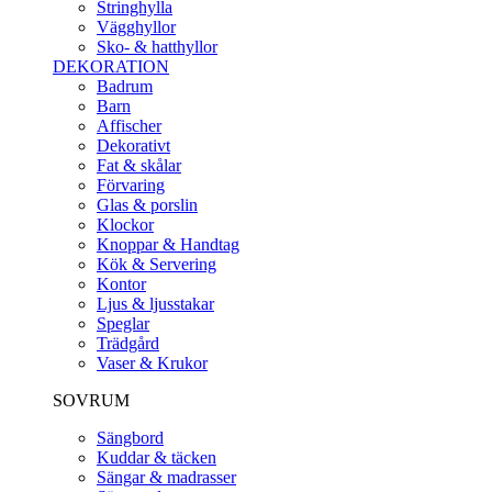
Stringhylla
Vägghyllor
Sko- & hatthyllor
DEKORATION
Badrum
Barn
Affischer
Dekorativt
Fat & skålar
Förvaring
Glas & porslin
Klockor
Knoppar & Handtag
Kök & Servering
Kontor
Ljus & ljusstakar
Speglar
Trädgård
Vaser & Krukor
SOVRUM
Sängbord
Kuddar & täcken
Sängar & madrasser