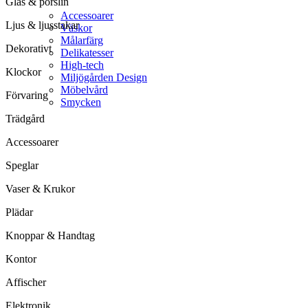
Glas & porslin
Accessoarer
Ljus & ljusstakar
Väskor
Målarfärg
Dekorativt
Delikatesser
High-tech
Klockor
Miljögården Design
Möbelvård
Förvaring
Smycken
Trädgård
Accessoarer
Speglar
Vaser & Krukor
Plädar
Knoppar & Handtag
Kontor
Affischer
Elektronik