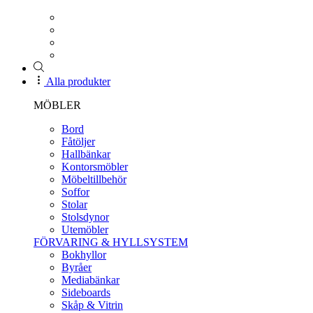
Alla produkter
MÖBLER
Bord
Fåtöljer
Hallbänkar
Kontorsmöbler
Möbeltillbehör
Soffor
Stolar
Stolsdynor
Utemöbler
FÖRVARING & HYLLSYSTEM
Bokhyllor
Byråer
Mediabänkar
Sideboards
Skåp & Vitrin