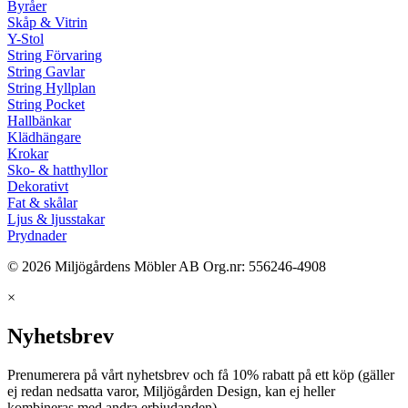
Byråer
Skåp & Vitrin
Y-Stol
String Förvaring
String Gavlar
String Hyllplan
String Pocket
Hallbänkar
Klädhängare
Krokar
Sko- & hatthyllor
Dekorativt
Fat & skålar
Ljus & ljusstakar
Prydnader
© 2026 Miljögårdens Möbler AB Org.nr: 556246-4908
×
Nyhetsbrev
Prenumerera på vårt nyhetsbrev och få 10% rabatt på ett köp (gäller
ej redan nedsatta varor, Miljögården Design, kan ej heller
kombineras med andra erbjudanden)