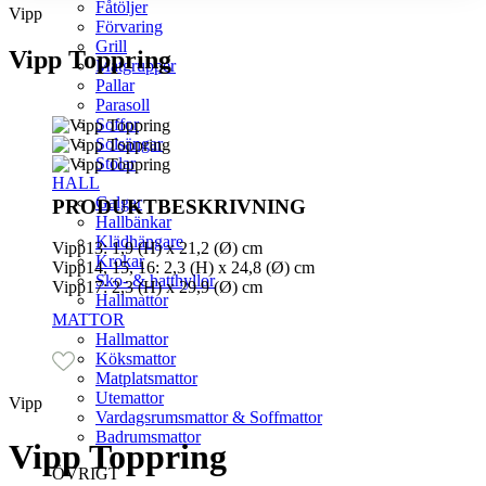
Fåtöljer
Vipp
Förvaring
Grill
Vipp Toppring
Matgrupper
Pallar
Parasoll
Soffor
Solsängar
Stolar
HALL
Galgar
PRODUKTBESKRIVNING
Hallbänkar
Klädhängare
Vipp13: 1,9 (H) x 21,2 (Ø) cm
Krokar
Vipp14, 15, 16: 2,3 (H) x 24,8 (Ø) cm
Sko- & hatthyllor
Vipp17: 2,3 (H) x 29,9 (Ø) cm
Hallmattor
MATTOR
Hallmattor
Köksmattor
Matplatsmattor
Utemattor
Vipp
Vardagsrumsmattor & Soffmattor
Badrumsmattor
Vipp Toppring
ÖVRIGT