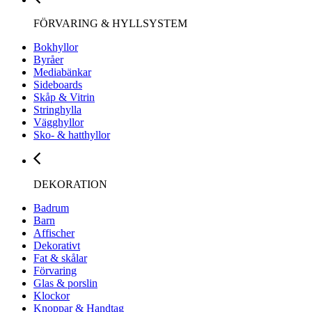
FÖRVARING & HYLLSYSTEM
Bokhyllor
Byråer
Mediabänkar
Sideboards
Skåp & Vitrin
Stringhylla
Vägghyllor
Sko- & hatthyllor
DEKORATION
Badrum
Barn
Affischer
Dekorativt
Fat & skålar
Förvaring
Glas & porslin
Klockor
Knoppar & Handtag