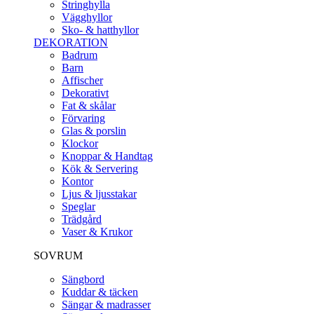
Stringhylla
Vägghyllor
Sko- & hatthyllor
DEKORATION
Badrum
Barn
Affischer
Dekorativt
Fat & skålar
Förvaring
Glas & porslin
Klockor
Knoppar & Handtag
Kök & Servering
Kontor
Ljus & ljusstakar
Speglar
Trädgård
Vaser & Krukor
SOVRUM
Sängbord
Kuddar & täcken
Sängar & madrasser