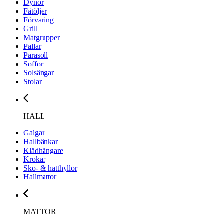
Dynor
Fåtöljer
Förvaring
Grill
Matgrupper
Pallar
Parasoll
Soffor
Solsängar
Stolar
HALL
Galgar
Hallbänkar
Klädhängare
Krokar
Sko- & hatthyllor
Hallmattor
MATTOR