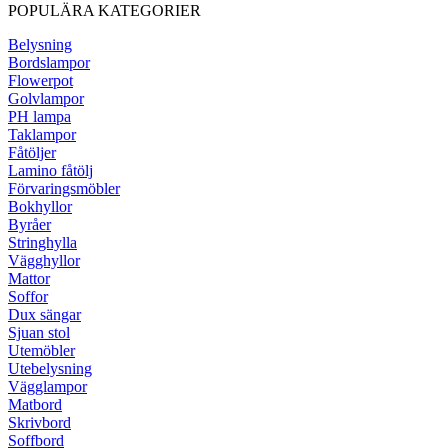
POPULÄRA KATEGORIER
Belysning
Bordslampor
Flowerpot
Golvlampor
PH lampa
Taklampor
Fåtöljer
Lamino fåtölj
Förvaringsmöbler
Bokhyllor
Byråer
Stringhylla
Vägghyllor
Mattor
Soffor
Dux sängar
Sjuan stol
Utemöbler
Utebelysning
Vägglampor
Matbord
Skrivbord
Soffbord