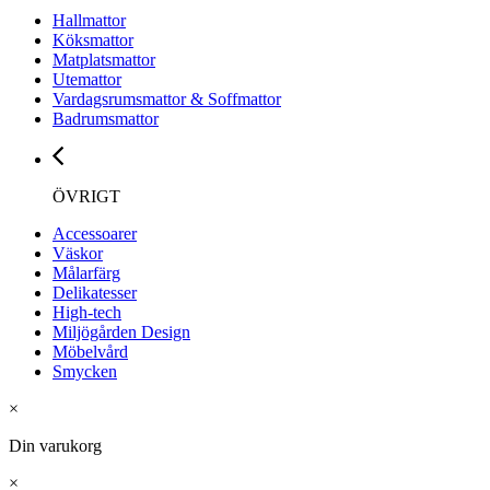
Hallmattor
Köksmattor
Matplatsmattor
Utemattor
Vardagsrumsmattor & Soffmattor
Badrumsmattor
ÖVRIGT
Accessoarer
Väskor
Målarfärg
Delikatesser
High-tech
Miljögården Design
Möbelvård
Smycken
×
Din varukorg
×