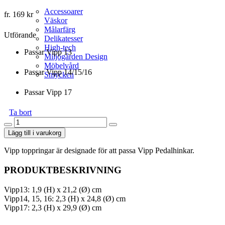
Accessoarer
fr.
169
kr
Väskor
Målarfärg
Utförande
Delikatesser
High-tech
Passar Vipp 13
Miljögården Design
Möbelvård
Passar Vipp 14/15/16
Smycken
Passar Vipp 17
Ta bort
Vipp
Toppring
Lägg till i varukorg
mängd
Vipp toppringar är designade för att passa Vipp Pedalhinkar.
PRODUKTBESKRIVNING
Vipp13: 1,9 (H) x 21,2 (Ø) cm
Vipp14, 15, 16: 2,3 (H) x 24,8 (Ø) cm
Vipp17: 2,3 (H) x 29,9 (Ø) cm