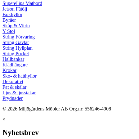
Superellips Matbord
Jetson Fåtölj
Bokhyllor
Byråer
Skåp & Vitrin
Y-Stol
String Förvaring
String Gavlar
String Hyllplan
String Pocket
Hallbänkar
Klädhängare
Krokar
Sko- & hatthyllor
Dekorativt
Fat & skålar
Ljus & ljusstakar
Prydnader
© 2026 Miljögårdens Möbler AB Org.nr: 556246-4908
×
Nyhetsbrev