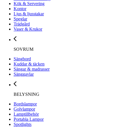
Kök & Servering
Kontor
Ljus & ljusstakar
Speglar
Trädgård
Vaser & Krukor
SOVRUM
Sängbord
Kuddar & täcken
Sängar & madrasser
Sänggavlar
BELYSNING
Bordslampor
Golvlampor
Lamptillbehör
Portabla Lampor
Spotlights