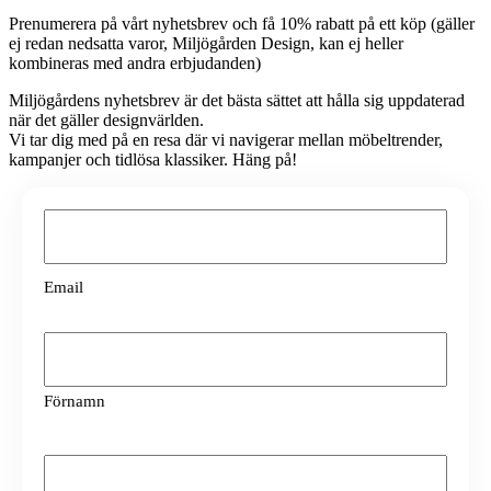
Prenumerera på vårt nyhetsbrev och få 10% rabatt på ett köp (gäller
ej redan nedsatta varor, Miljögården Design, kan ej heller
kombineras med andra erbjudanden)
Miljögårdens nyhetsbrev är det bästa sättet att hålla sig uppdaterad
när det gäller designvärlden.
Vi tar dig med på en resa där vi navigerar mellan möbeltrender,
kampanjer och tidlösa klassiker. Häng på!
Email
(Obligatoriskt)
Email
Namn
(Obligatoriskt)
Förnamn
Namn
(Obligatoriskt)