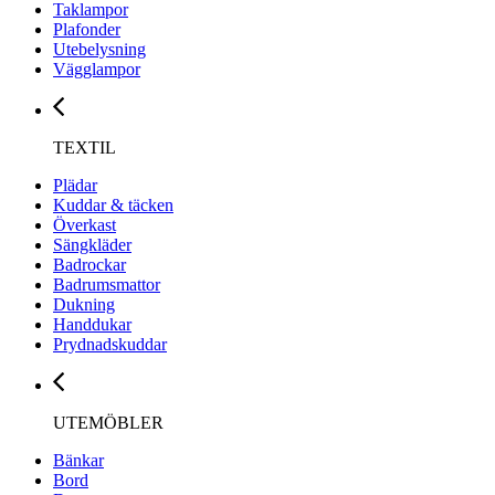
Taklampor
Plafonder
Utebelysning
Vägglampor
TEXTIL
Plädar
Kuddar & täcken
Överkast
Sängkläder
Badrockar
Badrumsmattor
Dukning
Handdukar
Prydnadskuddar
UTEMÖBLER
Bänkar
Bord