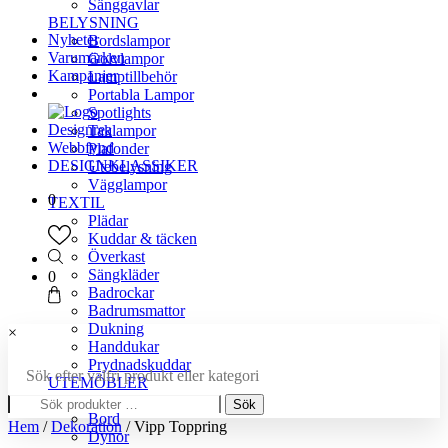
Sänggavlar
BELYSNING
Nyheter
Bordslampor
Varumärken
Golvlampor
Kampanjer
Lamptillbehör
Portabla Lampor
Spotlights
Designrea
Taklampor
Webbfynd
Plafonder
DESIGNKLASSIKER
Utebelysning
Vägglampor
0
TEXTIL
Plädar
Kuddar & täcken
Överkast
Sängkläder
0
Badrockar
Badrumsmattor
Dukning
×
Handdukar
Prydnadskuddar
Sök efter valfri produkt eller kategori
UTEMÖBLER
Sök
Bänkar
Sök
efter:
Bord
Hem
/
Dekoration
/ Vipp Toppring
Dynor