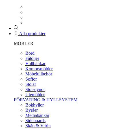
Alla produkter
MÖBLER
Bord
Fåtöljer
Hallbänkar
Kontorsmöbler
Möbeltillbehör
Soffor
Stolar
Stolsdynor
Utemöbler
FÖRVARING & HYLLSYSTEM
Bokhyllor
Byråer
Mediabänkar
Sideboards
Skåp & Vitrin