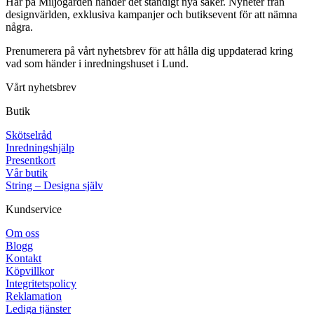
Här på Miljögården händer det ständigt nya saker. Nyheter från
designvärlden, exklusiva kampanjer och butiksevent för att nämna
några.
Prenumerera på vårt nyhetsbrev för att hålla dig uppdaterad kring
vad som händer i inredningshuset i Lund.
Vårt nyhetsbrev
Butik
Skötselråd
Inredningshjälp
Presentkort
Vår butik
String – Designa själv
Kundservice
Om oss
Blogg
Kontakt
Köpvillkor
Integritetspolicy
Reklamation
Lediga tjänster