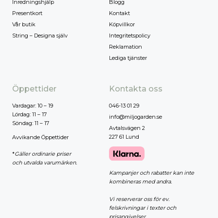
Inredningshjälp
Blogg
Presentkort
Kontakt
Vår butik
Köpvillkor
String – Designa själv
Integritetspolicy
Reklamation
Lediga tjänster
Öppettider
Kontakta oss
Vardagar: 10 – 19
046-13 01 29
Lördag: 11 – 17
info@miljogarden.se
Söndag: 11 – 17
Avtalsvägen 2
227 61 Lund
Avvikande Öppettider
*
Gäller ordinarie priser
och utvalda varumärken.
Kampanjer och rabatter kan inte
kombineras med andra.
Vi reserverar oss för ev.
felskrivningar i texter och
prisangivelser.