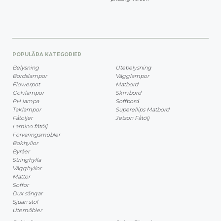
POPULÄRA KATEGORIER
Belysning
Utebelysning
Bordslampor
Vägglampor
Flowerpot
Matbord
Golvlampor
Skrivbord
PH lampa
Soffbord
Taklampor
Superellips Matbord
Fåtöljer
Jetson Fåtölj
Lamino fåtölj
Förvaringsmöbler
Bokhyllor
Byråer
Stringhylla
Vägghyllor
Mattor
Soffor
Dux sängar
Sjuan stol
Utemöbler