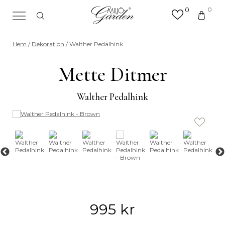
0
0
×
Sök efter valfri produkt eller
Hem
/
Dekoration
/ Walther Pedalhink
kategori
Sök
Mette Ditmer
efter:
Walther Pedalhink
995
kr