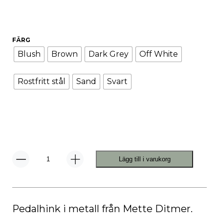
FÄRG
Blush
Brown
Dark Grey
Off White
Rostfritt stål
Sand
Svart
Lägg till i varukorg
Walther
Pedalhink
mängd
Pedalhink i metall från Mette Ditmer.