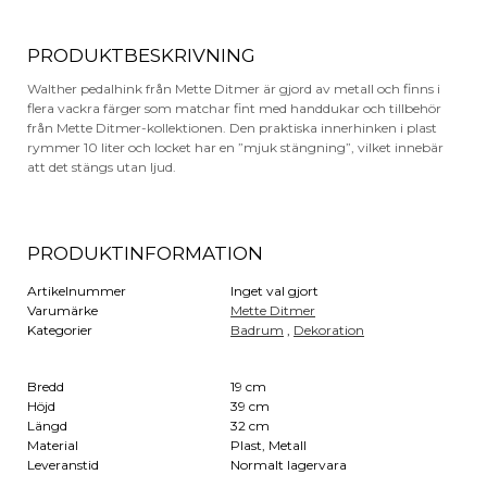
PRODUKTBESKRIVNING
Walther pedalhink från Mette Ditmer är gjord av metall och finns i
flera vackra färger som matchar fint med handdukar och tillbehör
från Mette Ditmer-kollektionen. Den praktiska innerhinken i plast
rymmer 10 liter och locket har en ”mjuk stängning”, vilket innebär
att det stängs utan ljud.
PRODUKTINFORMATION
Artikelnummer
Inget val gjort
Varumärke
Mette Ditmer
Kategorier
Badrum
,
Dekoration
Bredd
19 cm
Höjd
39 cm
Längd
32 cm
Material
Plast, Metall
Leveranstid
Normalt lagervara