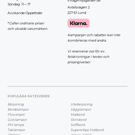
info@miljogarden.se
Söndag: 11 – 17
Avtalsvägen 2
227 61 Lund
Avvikande Öppettider
*
Gäller ordinarie priser
och utvalda varumärken.
Kampanjer och rabatter kan inte
kombineras med andra.
Vi reserverar oss för ev.
felskrivningar i texter och
prisangivelser.
POPULÄRA KATEGORIER
Belysning
Utebelysning
Bordslampor
Vägglampor
Flowerpot
Matbord
Golvlampor
Skrivbord
PH lampa
Soffbord
Taklampor
Superellips Matbord