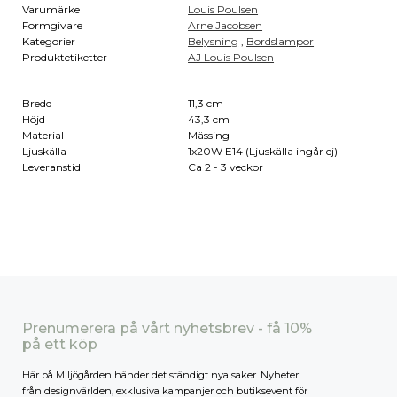
Varumärke
Louis Poulsen
Formgivare
Arne Jacobsen
Kategorier
Belysning
,
Bordslampor
Produktetiketter
AJ Louis Poulsen
Bredd
11,3 cm
Höjd
43,3 cm
Material
Mässing
Ljuskälla
1x20W E14 (Ljuskälla ingår ej)
Leveranstid
Ca 2 - 3 veckor
Prenumerera på vårt nyhetsbrev - få 10%
på ett köp
Här på Miljögården händer det ständigt nya saker. Nyheter
från designvärlden, exklusiva kampanjer och butiksevent för