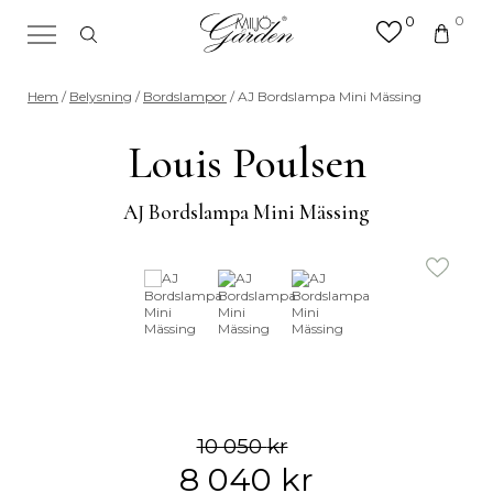
0
0
×
Sök efter valfri produkt eller
Hem
/
Belysning
/
Bordslampor
/ AJ Bordslampa Mini Mässing
kategori
Sök
Louis Poulsen
efter:
AJ Bordslampa Mini Mässing
10 050
kr
8 040
kr