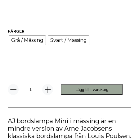
FÄRGER
Grå / Mässing
Svart / Mässing
Lägg till i varukorg
AJ
Bordslampa
Mini
Mässing
mängd
AJ bordslampa Mini i mässing är en
mindre version av Arne Jacobsens
klassiska bordslampa från Louis Poulsen.