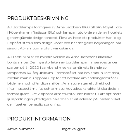
PRODUKTBESKRIVNING
AJ Bordslampa formgavs av Arne Jacobsen 1960 till SAS Royal Hotel
i Köpenhamn (Radisson Blu) och lampan utgjorde en del av hotellets
genomgående designkoncept. Flera av hotellets produkter har i dag
uppnått status som designikoner och när det gäller belysningen har
särskilt AJ-lamporna blivit världskända.
AJ Table Mini är en mindre version av Arne Jacobsens klassiska
bordslampa. Den nya storleken av bordslampan lanserades under
starten på år 2020 i samband med varumärkets firande av
lampornas 60-årsjubileum. Formspråket har bevarats in i det sista,
medan man nu öppnar upp för ett bredare användningsområde i
både hem och offentliga miljöer. Armaturen ger ett direkt och
riktningsbestämt ljus och armaturhuvudets karakteristiska design
formar ljuset. Det vippbara armaturhuvudet bidrar till att optimera
ljusspridningen ytterligare. Skärmen är vitlackerad på insidan vilket
ger ljuset en behaglig spridning.
PRODUKTINFORMATION
Artikelnummer
Inget val gjort