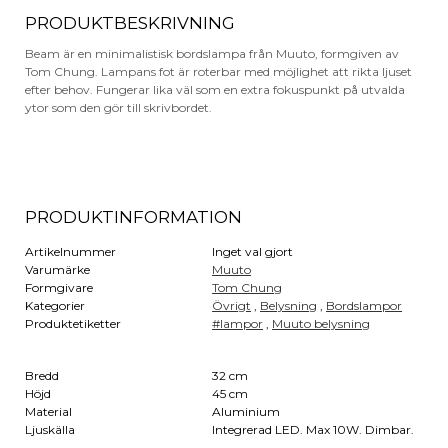
PRODUKTBESKRIVNING
Beam är en minimalistisk bordslampa från Muuto, formgiven av
Tom Chung. Lampans fot är roterbar med möjlighet att rikta ljuset
efter behov. Fungerar lika väl som en extra fokuspunkt på utvalda
ytor som den gör till skrivbordet.
PRODUKTINFORMATION
Artikelnummer
Inget val gjort
Varumärke
Muuto
Formgivare
Tom Chung
Kategorier
Övrigt
,
Belysning
,
Bordslampor
Produktetiketter
#lampor
,
Muuto belysning
Bredd
32 cm
Höjd
45 cm
Material
Aluminium
Ljuskälla
Integrerad LED. Max 10W. Dimbar.