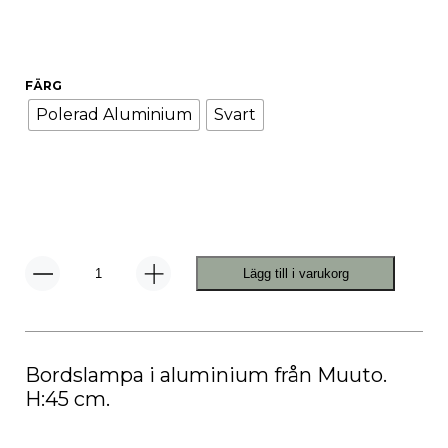
FÄRG
Polerad Aluminium
Svart
Lägg till i varukorg
Beam
Bordslampa
Stor
mängd
Bordslampa i aluminium från Muuto.
H:45 cm.