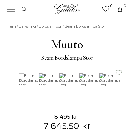
0
0
×
Sök efter valfri produkt eller
Hem
/
Belysning
/
Bordslampor
/ Beam Bordslampa Stor
kategori
Sök
Muuto
efter:
Beam Bordslampa Stor
8 495
kr
7 645.50
kr