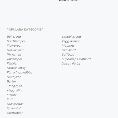
POPULÄRA KATEGORIER
Belysning
Utebelysning
Bordslampor
Vägglampor
Flowerpot
Matbord
Golvlampor
Skrivbord
PH lampa
Soffbord
Taklampor
Superellips Matbord
Fåtöljer
Jetson Fåtölj
Lamino fåtölj
Förvaringsmöbler
Bokhyllor
Byråer
Stringhylla
Vägghyllor
Mattor
Soffor
Dux sängar
Sjuan stol
Utemöbler