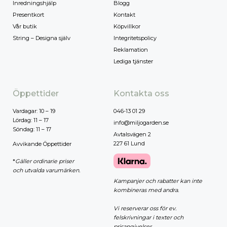
Inredningshjälp
Blogg
Presentkort
Kontakt
Vår butik
Köpvillkor
String – Designa själv
Integritetspolicy
Reklamation
Lediga tjänster
Öppettider
Kontakta oss
Vardagar: 10 – 19
046-13 01 29
Lördag: 11 – 17
info@miljogarden.se
Söndag: 11 – 17
Avtalsvägen 2
227 61 Lund
Avvikande Öppettider
*
Gäller ordinarie priser
och utvalda varumärken.
Kampanjer och rabatter kan inte
kombineras med andra.
Vi reserverar oss för ev.
felskrivningar i texter och
prisangivelser.