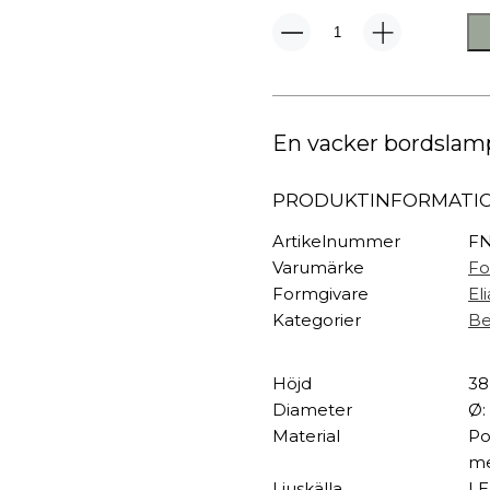
TEXTIL
Caboche
Plädar
Plus
Kuddar & täcken
Bordslampa
HALL
Överkast
mängd
Sängkläder
Galgar
En vacker bordslampa
Badrockar
Hallbänkar
Badrumsmattor
Klädhängare
PRODUKTINFORMATI
Dukning
Krokar
Handdukar
Sko- & hatthyllo
Artikelnummer
FN
Prydnadskuddar
Hallmattor
Varumärke
Fo
Formgivare
El
Kategorier
Be
Höjd
38
Diameter
Ø:
Material
Po
me
Ljuskälla
LE