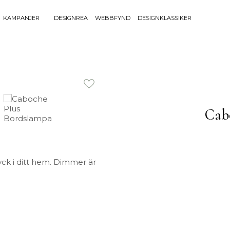
KAMPANJER
DESIGNREA
WEBBFYND
DESIGNKLASSIKER
Sök efter 
Sök
BELYSNING
UTEMÖBLE
efter:
Bordslampor
Bänkar
Golvlampor
Bord
Cab
Lamptillbehör
Dynor
Portabla Lampor
Fåtöljer
Spotlights
Förvaring
Taklampor
Grill
yck i ditt hem. Dimmer är
Plafonder
Matgrupper
Utebelysning
Pallar
Vägglampor
Parasoll
Soffor
Solsängar
Stolar