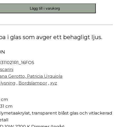
Målarfärg
Lägg till i varukorg
Delikatesser
High-tech
Miljögården Design
Möbelvård
 i glas som avger ett behagligt ljus.
Smycken
ON
r
311021R1_16FOS
scarini
iana Gerotto,
Patricia Urquiola
lysning
,
Bordslampor
,
xyz
 cm
 31 cm
lymetaakrylat, transparent blåst glas och vitlackerad
tall
D 10W 2700 K Dimmer (Ingår)