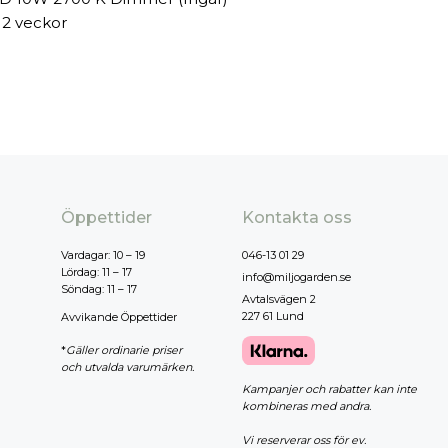
 2 veckor
Öppettider
Kontakta oss
Vardagar: 10 – 19
046-13 01 29
Lördag: 11 – 17
info@miljogarden.se
Söndag: 11 – 17
Avtalsvägen 2
227 61 Lund
Avvikande Öppettider
*
Gäller ordinarie priser
och utvalda varumärken.
Kampanjer och rabatter kan inte
kombineras med andra.
Vi reserverar oss för ev.