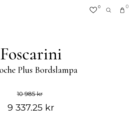
0
0
×
valfri produkt eller kategori
R
MATTOR
Foscarini
Hallmattor
Köksmattor
oche Plus Bordslampa
Matplatsmattor
Utemattor
Vardagsrumsmattor & Soffmattor
Badrumsmattor
10 985
kr
9 337.25
kr
ÖVRIGT
Accessoarer
Väskor