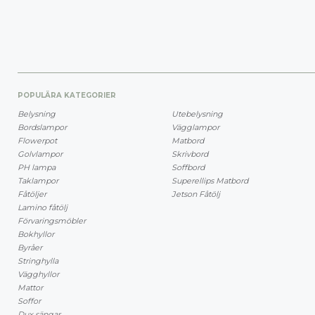
POPULÄRA KATEGORIER
Belysning
Utebelysning
Bordslampor
Vägglampor
Flowerpot
Matbord
Golvlampor
Skrivbord
PH lampa
Soffbord
Taklampor
Superellips Matbord
Fåtöljer
Jetson Fåtölj
Lamino fåtölj
Förvaringsmöbler
Bokhyllor
Byråer
Stringhylla
Vägghyllor
Mattor
Soffor
Dux sängar