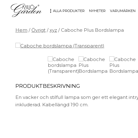
ALLA PRODUKTER
NYHETER
VARUMÄRKEN
Hem
/
Övrigt
/
xyz
/ Caboche Plus Bordslampa
MÖBLER
DEKORATION
Bord
Badrum
Fåtöljer
Barn
Hallbänkar
Affischer
Kontorsmöbler
Dekorativt
Möbeltillbehör
Fat & skålar
PRODUKTBESKRIVNING
Soffor
Förvaring
En vacker och stilfull lampa som ger ett elegant intr
Stolar
Glas & porslin
inkluderad. Kabellängd 190 cm.
Stolsdynor
Klockor
Utemöbler
Knoppar & Handtag
Kök & Servering
Kontor
Ljus & ljusstakar