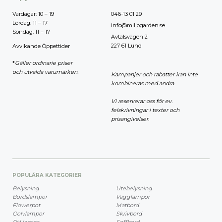
Vardagar: 10 – 19
046-13 01 29
Lördag: 11 – 17
info@miljogarden.se
Söndag: 11 – 17
Avtalsvägen 2
227 61 Lund
Avvikande Öppettider
*
Gäller ordinarie priser
och utvalda varumärken.
Kampanjer och rabatter kan inte
kombineras med andra.
Vi reserverar oss för ev.
felskrivningar i texter och
prisangivelser.
POPULÄRA KATEGORIER
Belysning
Utebelysning
Bordslampor
Vägglampor
Flowerpot
Matbord
Golvlampor
Skrivbord
PH lampa
Soffbord