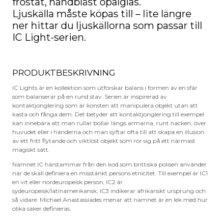
frostat, handblåst opalglas.
Ljuskälla måste köpas till – lite längre
ner hittar du ljuskällorna som passar till
IC Light-serien.
PRODUKTBESKRIVNING
IC Lights är en kollektion som utforskar balans i formen av en sfär
som balanserar på en rund stav. Serien är inspirerad av
kontaktjonglering som är konsten att manipulera objekt utan att
kasta och fånga dem. Det betyder att kontaktjonglering till exempel
kan innebära att man rullar bollar längs armarna, runt nacken, över
huvudet eller i händerna och man syftar ofta till att skapa en illusion
av ett fritt flytande och viktlöst objekt som rör sig på ett närmast
magiskt sätt.
Namnet IC härstammar från den kod som brittiska polisen använder
när de skall definiera en misstänkt persons etnicitet. Till exempel är IC1
en vit eller nordeuropeisk person, IC2 är
sydeuropeisk/latinamerikansk, IC3 indikerar afrikanskt ursprung och
så vidare. Michael Anastassiades menar att namnet är en lek med hur
olika saker definieras.