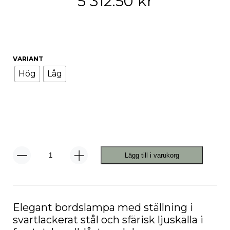
5 312.50
kr
VARIANT
Hög
Låg
Lägg till i varukorg
IC
Lights
T1
Bordslampa
Svart
mängd
Elegant bordslampa med ställning i
svartlackerat stål och sfärisk ljuskälla i