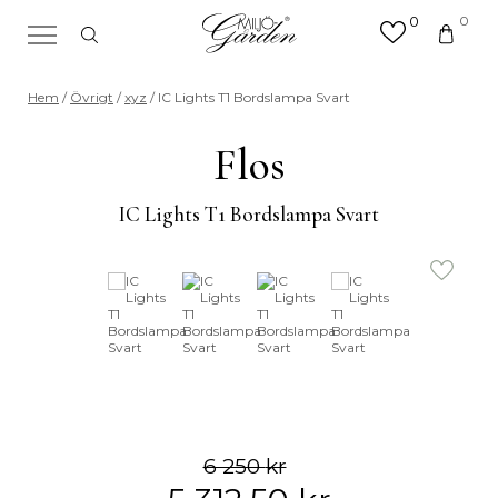
0
0
×
Sök efter valfri produkt eller
Hem
/
Övrigt
/
xyz
/ IC Lights T1 Bordslampa Svart
kategori
Sök
Flos
efter:
IC Lights T1 Bordslampa Svart
6 250
kr