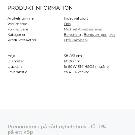
PRODUKTINFORMATION
Artikelnummer
Inget val gjort
Varumärke
Flos
Formgivare
Michael Anastassiades
Kategorier
Belysning
,
Bordslampor
,
xyz
Produktetiketter
Flos Kampanj
Höjd
38 / 53 cm
Diameter
Ø: 20 cm
Ljuskälla
1x 60W E14 HSGS (ingår ej)
Leveranstid
ca 4 – 6 veckor
Prenumerera på vårt nyhetsbrev - få 10%
på ett köp