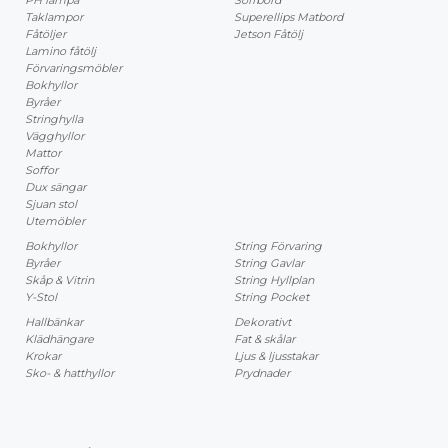
Taklampor
Superellips Matbord
Fåtöljer
Jetson Fåtölj
Lamino fåtölj
Förvaringsmöbler
Bokhyllor
Byråer
Stringhylla
Vägghyllor
Mattor
Soffor
Dux sängar
Sjuan stol
Utemöbler
Bokhyllor
String Förvaring
Byråer
String Gavlar
Skåp & Vitrin
String Hyllplan
Y-Stol
String Pocket
Hallbänkar
Dekorativt
Klädhängare
Fat & skålar
Krokar
Ljus & ljusstakar
Sko- & hatthyllor
Prydnader