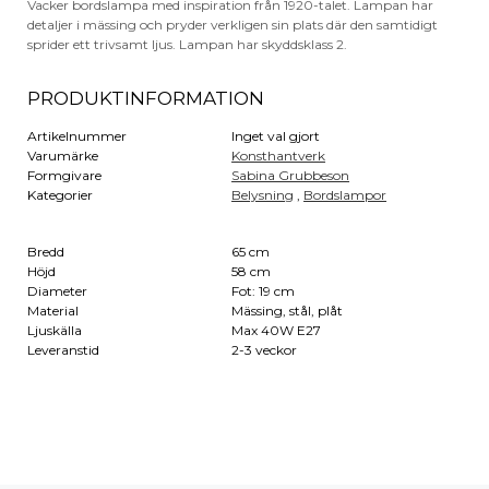
Vacker bordslampa med inspiration från 1920-talet. Lampan har
detaljer i mässing och pryder verkligen sin plats där den samtidigt
sprider ett trivsamt ljus. Lampan har skyddsklass 2.
PRODUKTINFORMATION
Artikelnummer
Inget val gjort
Varumärke
Konsthantverk
Formgivare
Sabina Grubbeson
Kategorier
Belysning
,
Bordslampor
Bredd
65 cm
Höjd
58 cm
Diameter
Fot: 19 cm
Material
Mässing, stål, plåt
Ljuskälla
Max 40W E27
Leveranstid
2-3 veckor