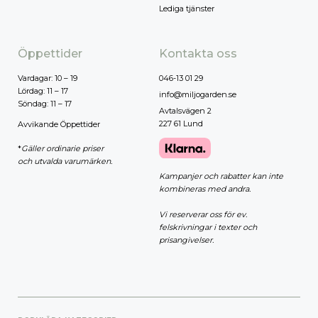
Lediga tjänster
Öppettider
Kontakta oss
Vardagar: 10 – 19
046-13 01 29
Lördag: 11 – 17
info@miljogarden.se
Söndag: 11 – 17
Avtalsvägen 2
227 61 Lund
Avvikande Öppettider
*
Gäller ordinarie priser
och utvalda varumärken.
Kampanjer och rabatter kan inte
kombineras med andra.
Vi reserverar oss för ev.
felskrivningar i texter och
prisangivelser.