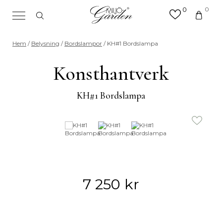
0
0
×
Sök efter valfri produkt eller
Hem
/
Belysning
/
Bordslampor
/ KH#1 Bordslampa
kategori
Sök
Konsthantverk
efter:
KH#1 Bordslampa
7 250
kr