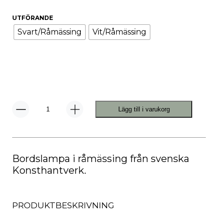
UTFÖRANDE
Svart/Råmässing
Vit/Råmässing
Lägg till i varukorg
KH#1
Bordslampa
mängd
Bordslampa i råmässing från svenska
Konsthantverk.
PRODUKTBESKRIVNING