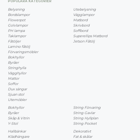
POPULÄRA KATEGORIER
Belysning
Utebelysning
Bordslampor
Vägglampor
Flowerpot
Matbord
Golvlampor
Skrivbord
PH lampa
Soffbord
Taklampor
Superellips Matbord
Fåtöljer
Jetson Fåtölj
Lamino fåtölj
Förvaringsmöbler
Bokhyllor
Byråer
Stringhylla
Vägghyllor
Mattor
Soffor
Dux sängar
Sjuan stol
Utemöbler
Bokhyllor
String Förvaring
Byråer
String Gavlar
Skåp & Vitrin
String Hyllplan
Y-Stol
String Pocket
Hallbänkar
Dekorativt
Klädhängare
Fat & skålar