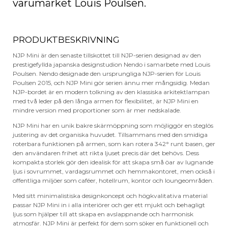
varumärket Louis Poulsen.
PRODUKTBESKRIVNING
NJP Mini är den senaste tillskottet till NJP-serien designad av den
prestigefyllda japanska designstudion Nendo i samarbete med Louis
Poulsen. Nendo designade den ursprungliga NJP-serien för Louis
Poulsen 2015, och NJP Mini gör serien ännu mer mångsidig. Medan
NJP-bordet är en modern tolkning av den klassiska arkitektlampan
med två leder på den långa armen för flexibilitet, är NJP Mini en
mindre version med proportioner som är mer nedskalade.
NJP Mini har en unik bakre skärmöppning som möjliggör en steglös
justering av det organiska huvudet. Tillsammans med den smidiga
roterbara funktionen på armen, som kan rotera 342° runt basen, ger
den användaren frihet att rikta ljuset precis där det behövs. Dess
kompakta storlek gör den idealisk för att skapa små öar av lugnande
ljus i sovrummet, vardagsrummet och hemmakontoret, men också i
offentliga miljöer som caféer, hotellrum, kontor och loungeområden.
Med sitt minimalistiska designkoncept och högkvalitativa material
passar NJP Mini in i alla interiörer och ger ett mjukt och behagligt
ljus som hjälper till att skapa en avslappnande och harmonisk
atmosfär. NJP Mini är perfekt för dem som söker en funktionell och