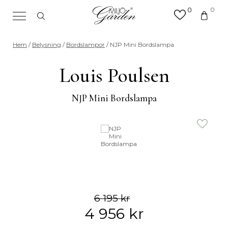
0
0
×
Sök efter valfri produkt eller
Hem
/
Belysning
/
Bordslampor
/ NJP Mini Bordslampa
kategori
Sök
Louis Poulsen
efter:
NJP Mini Bordslampa
6 195
kr
4 956
kr