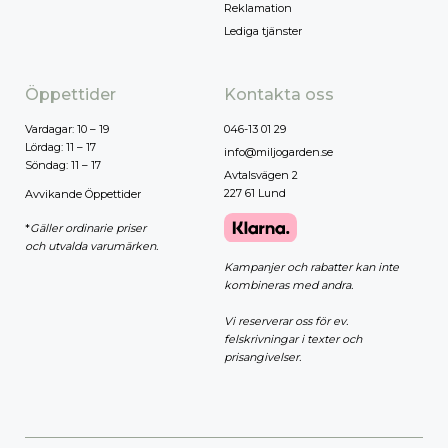
Reklamation
Lediga tjänster
Öppettider
Kontakta oss
Vardagar: 10 – 19
046-13 01 29
Lördag: 11 – 17
info@miljogarden.se
Söndag: 11 – 17
Avtalsvägen 2
227 61 Lund
Avvikande Öppettider
*
Gäller ordinarie priser
och utvalda varumärken.
Kampanjer och rabatter kan inte
kombineras med andra.
Vi reserverar oss för ev.
felskrivningar i texter och
prisangivelser.