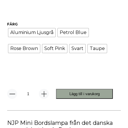
FÄRG
Aluminium Ljusgrå
Petrol Blue
Rose Brown
Soft Pink
Svart
Taupe
Lägg till i varukorg
NJP
Mini
Bordslampa
mängd
NJP Mini Bordslampa från det danska