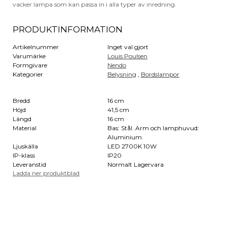
vacker lampa som kan passa in i alla typer av inredning.
PRODUKTINFORMATION
Artikelnummer
Inget val gjort
Varumärke
Louis Poulsen
Formgivare
Nendo
Kategorier
Belysning
,
Bordslampor
Bredd
16 cm
Höjd
41,5 cm
Längd
16 cm
Material
Bas: Stål. Arm och lamphuvud:
Aluminium.
Ljuskälla
LED 2700K 10W
IP-klass
IP20
Leveranstid
Normalt Lagervara
Ladda ner produktblad