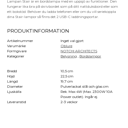
Lampan Stair är en bordslampa med en uppsjö av funktioner. Den
fungerar lika bra på skrivbordet som på ditt nattduksbord eller som
ett bokstöd. Behöver du ladda telefonen eller om du vill seriekoppla
dina Stair-lampor så finns det 2 USB-C laddningsportar.
PRODUKTINFORMATION
Artikelnummer
Inget val gjort
Varumärke
Oblure
Formgivare
NOTCHI ARCHITECTS
Kategorier
Belysning
,
Bordslampor
Bredd
10,5 cm
Höjd
22,5 cm
Längd
19,7 cm
Diameter
Pulverlackat stål och glas cm
Ljuskälla
Rek. Max 4W (Max. 2300W 10A
Power outlet). Ingår ej.
Leveranstid
2-3 veckor