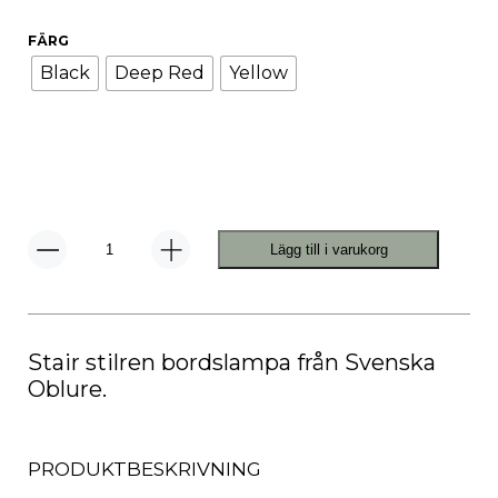
FÄRG
Black
Deep Red
Yellow
Lägg till i varukorg
Stair
Bordslampa
mängd
Stair stilren bordslampa från Svenska
Oblure.
PRODUKTBESKRIVNING