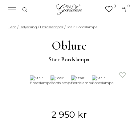
0
0
×
Sök efter valfri produkt eller
Hem
/
Belysning
/
Bordslampor
/ Stair Bordslampa
kategori
Sök
Oblure
efter:
Stair Bordslampa
2 950
kr