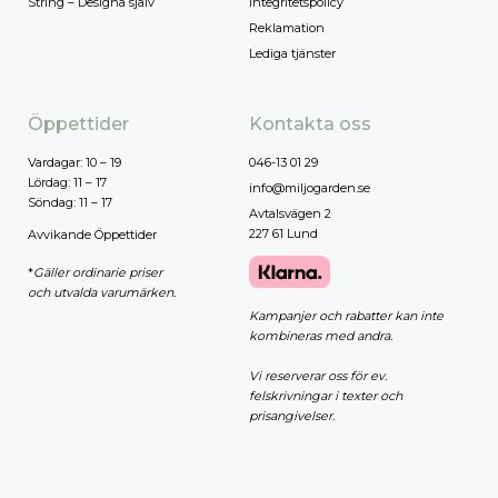
String – Designa själv
Integritetspolicy
Reklamation
Lediga tjänster
Öppettider
Kontakta oss
Vardagar: 10 – 19
046-13 01 29
Lördag: 11 – 17
info@miljogarden.se
Söndag: 11 – 17
Avtalsvägen 2
227 61 Lund
Avvikande Öppettider
*
Gäller ordinarie priser
och utvalda varumärken.
Kampanjer och rabatter kan inte
kombineras med andra.
Vi reserverar oss för ev.
felskrivningar i texter och
prisangivelser.