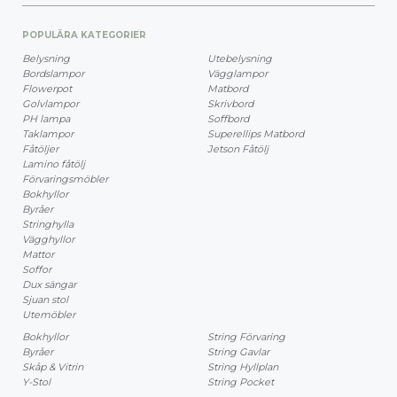
POPULÄRA KATEGORIER
Belysning
Utebelysning
Bordslampor
Vägglampor
Flowerpot
Matbord
Golvlampor
Skrivbord
PH lampa
Soffbord
Taklampor
Superellips Matbord
Fåtöljer
Jetson Fåtölj
Lamino fåtölj
Förvaringsmöbler
Bokhyllor
Byråer
Stringhylla
Vägghyllor
Mattor
Soffor
Dux sängar
Sjuan stol
Utemöbler
Bokhyllor
String Förvaring
Byråer
String Gavlar
Skåp & Vitrin
String Hyllplan
Y-Stol
String Pocket