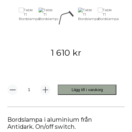
1 610
kr
Lägg till i varukorg
Table
T1
Bordslampa
mängd
Bordslampa i aluminium från
Antidark. On/off switch.