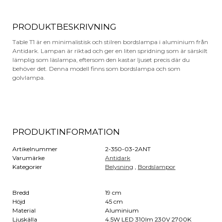
PRODUKTBESKRIVNING
Table T1 är en minimalistisk och stilren bordslampa i aluminium från
Antidark. Lampan är riktad och ger en liten spridning som är särskilt
lämplig som läslampa, eftersom den kastar ljuset precis där du
behöver det. Denna modell finns som bordslampa och som
golvlampa.
PRODUKTINFORMATION
Artikelnummer
2-350-03-2ANT
Varumärke
Antidark
Kategorier
Belysning
,
Bordslampor
Bredd
19 cm
Höjd
45 cm
Material
Aluminium
Ljuskälla
4.5W LED 310lm 230V 2700K