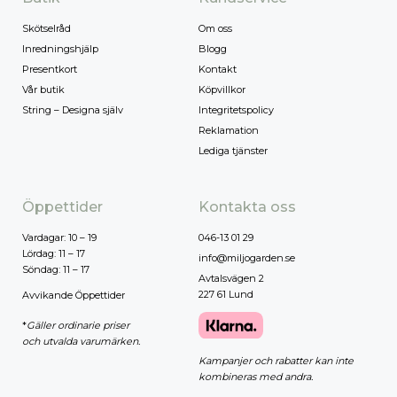
Skötselråd
Om oss
Inredningshjälp
Blogg
Presentkort
Kontakt
Vår butik
Köpvillkor
String – Designa själv
Integritetspolicy
Reklamation
Lediga tjänster
Öppettider
Kontakta oss
Vardagar: 10 – 19
046-13 01 29
Lördag: 11 – 17
info@miljogarden.se
Söndag: 11 – 17
Avtalsvägen 2
227 61 Lund
Avvikande Öppettider
*
Gäller ordinarie priser
och utvalda varumärken.
Kampanjer och rabatter kan inte
kombineras med andra.