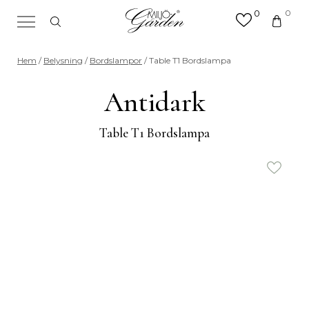
0
0
×
Sök efter valfri produkt eller
Hem
/
Belysning
/
Bordslampor
/ Table T1 Bordslampa
kategori
Sök
Antidark
efter:
Table T1 Bordslampa