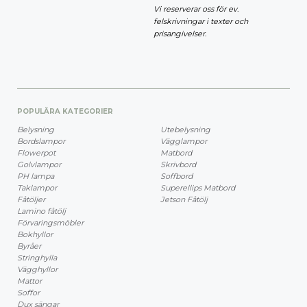
Vi reserverar oss för ev.
felskrivningar i texter och
prisangivelser.
POPULÄRA KATEGORIER
Belysning
Utebelysning
Bordslampor
Vägglampor
Flowerpot
Matbord
Golvlampor
Skrivbord
PH lampa
Soffbord
Taklampor
Superellips Matbord
Fåtöljer
Jetson Fåtölj
Lamino fåtölj
Förvaringsmöbler
Bokhyllor
Byråer
Stringhylla
Vägghyllor
Mattor
Soffor
Dux sängar