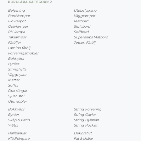
POPULÄRA KATEGORIER
Belysning
Utebelysning
Bordslampor
Vägglampor
Flowerpot
Matbord
Golvlampor
Skrivbord
PH lampa
Soffbord
Taklampor
Superellips Matbord
Fåtöljer
Jetson Fåtölj
Lamino fåtölj
Förvaringsmöbler
Bokhyllor
Byråer
Stringhylla
Vägghyllor
Mattor
Soffor
Dux sängar
Sjuan stol
Utemöbler
Bokhyllor
String Förvaring
Byråer
String Gavlar
Skåp & Vitrin
String Hyllplan
Y-Stol
String Pocket
Hallbänkar
Dekorativt
Klädhängare
Fat & skålar