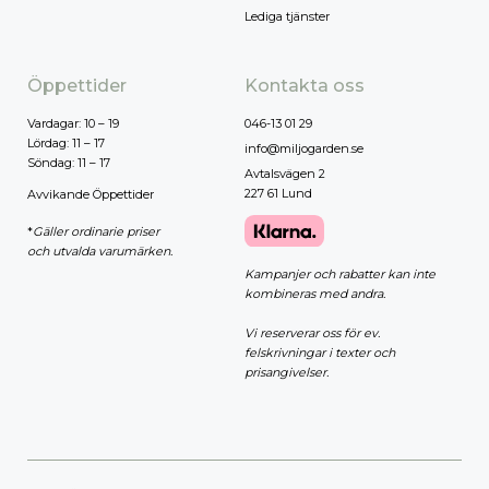
Lediga tjänster
Öppettider
Kontakta oss
Vardagar: 10 – 19
046-13 01 29
Lördag: 11 – 17
info@miljogarden.se
Söndag: 11 – 17
Avtalsvägen 2
227 61 Lund
Avvikande Öppettider
*
Gäller ordinarie priser
och utvalda varumärken.
Kampanjer och rabatter kan inte
kombineras med andra.
Vi reserverar oss för ev.
felskrivningar i texter och
prisangivelser.