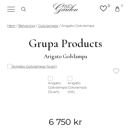
0
0
×
Sök efter valfri produkt eller
Hem
/
Belysning
/
Golvlampor
/ Arigato Golvlampa
kategori
Sök
Grupa Products
efter:
Arigato Golvlampa
6 750
kr