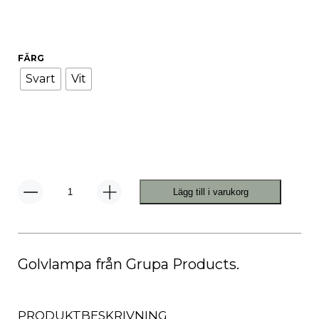
FÄRG
Svart
Vit
Lägg till i varukorg
Arigato
Golvlampa
mängd
Golvlampa från Grupa Products.
PRODUKTBESKRIVNING