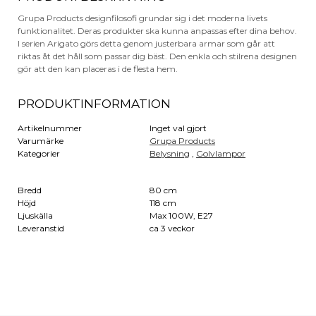
Grupa Products designfilosofi grundar sig i det moderna livets
funktionalitet. Deras produkter ska kunna anpassas efter dina behov.
I serien Arigato görs detta genom justerbara armar som går att
riktas åt det håll som passar dig bäst. Den enkla och stilrena designen
gör att den kan placeras i de flesta hem.
PRODUKTINFORMATION
Artikelnummer
Inget val gjort
Varumärke
Grupa Products
Kategorier
Belysning
,
Golvlampor
Bredd
80 cm
Höjd
118 cm
Ljuskälla
Max 100W, E27
Leveranstid
ca 3 veckor