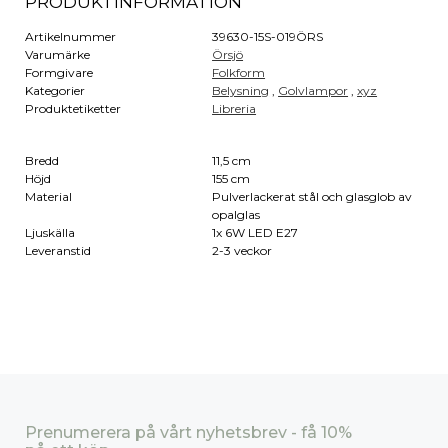
PRODUKTINFORMATION
Artikelnummer
39630-15S-019ÖRS
Varumärke
Örsjö
Formgivare
Folkform
Kategorier
Belysning
,
Golvlampor
,
xyz
Produktetiketter
Libreria
Bredd
11,5 cm
Höjd
155 cm
Material
Pulverlackerat stål och glasglob av
opalglas
Ljuskälla
1x 6W LED E27
Leveranstid
2-3 veckor
Prenumerera på vårt nyhetsbrev - få 10%