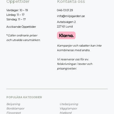
Öppettider
Kontakta oss
Vardagar: 10 – 19
046-13 01 29
Lördag: 11 – 17
info@miljogarden.se
Söndag: 11 – 17
Avtalsvägen 2
227 61 Lund
Avvikande Öppettider
*
Gäller ordinarie priser
och utvalda varumärken.
Kampanjer och rabatter kan inte
kombineras med andra.
Vi reserverar oss för ev.
felskrivningar i texter och
prisangivelser.
POPULÄRA KATEGORIER
Belysning
Utebelysning
Bordslampor
Vägglampor
Flowerpot
Matbord