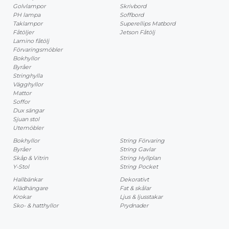
Golvlampor
Skrivbord
PH lampa
Soffbord
Taklampor
Superellips Matbord
Fåtöljer
Jetson Fåtölj
Lamino fåtölj
Förvaringsmöbler
Bokhyllor
Byråer
Stringhylla
Vägghyllor
Mattor
Soffor
Dux sängar
Sjuan stol
Utemöbler
Bokhyllor
String Förvaring
Byråer
String Gavlar
Skåp & Vitrin
String Hyllplan
Y-Stol
String Pocket
Hallbänkar
Dekorativt
Klädhängare
Fat & skålar
Krokar
Ljus & ljusstakar
Sko- & hatthyllor
Prydnader