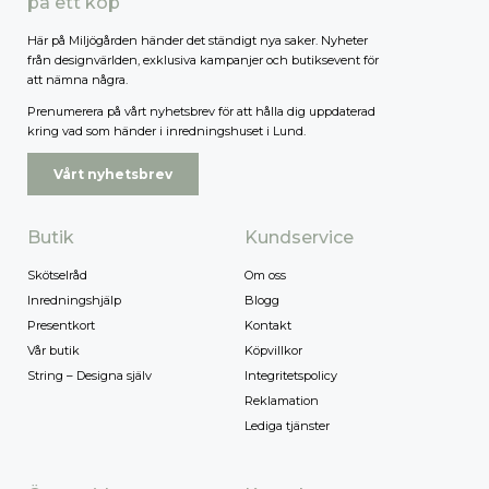
på ett köp
Här på Miljögården händer det ständigt nya saker. Nyheter
från designvärlden, exklusiva kampanjer och butiksevent för
att nämna några.
Prenumerera på vårt nyhetsbrev för att hålla dig uppdaterad
kring vad som händer i inredningshuset i Lund.
Vårt nyhetsbrev
Butik
Kundservice
Skötselråd
Om oss
Inredningshjälp
Blogg
Presentkort
Kontakt
Vår butik
Köpvillkor
String – Designa själv
Integritetspolicy
Reklamation
Lediga tjänster