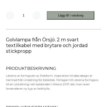
Lägg till i varukorg
Libreria
Golvlampa
mängd
Golvlampa från Örsjö. 2 m svart
textilkabel med brytare och jordad
stickpropp
PRODUKTBESKRIVNING
Libreria är formgiven av Folkform, inspiration till dess design är
hämtad från inredning för bibliotek. Förlagan till Libreria formgavs
till en utställning i ett bokbinderi i Milano 2017, där man även
lanserade en ny typ av bokhylla.