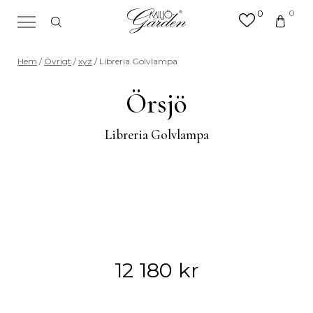
0
0
×
Sök efter valfri produkt eller
Hem
/
Övrigt
/
xyz
/ Libreria Golvlampa
kategori
Sök
Örsjö
efter:
Libreria Golvlampa
12 180
kr