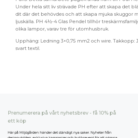
Under hela sitt liv strävade PH efter att skapa det bländ
dit där det behövdes och att skapa mjuka skuggo
ljuskälla. PH 4½-4 Glas Pendel tillhör treskärmsfamil
olika lampor, varav tre för utomhusbruk.
Upphäng: Ledning 3×0,75 mm2 och wire. Takkopp: Ja
svart textil.
Prenumerera på vårt nyhetsbrev - få 10% på
ett köp
Här på Miljögården händer det ständigt nya saker. Nyheter från
designvärlden, exklusiva kampanjer och butiksevent för att nämna