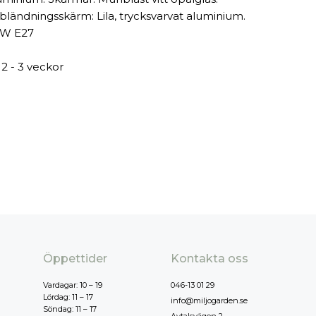
bländningsskärm: Lila, trycksvarvat aluminium.
W E27
 2 - 3 veckor
Öppettider
Kontakta oss
Vardagar: 10 – 19
046-13 01 29
Lördag: 11 – 17
info@miljogarden.se
Söndag: 11 – 17