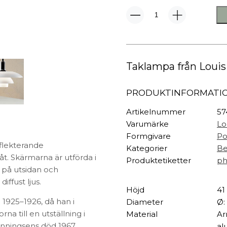
TEXTIL
PH
Plädar
4½-4
Kuddar & täcken
Glas
HALL
Överkast
Pendel
mängd
Sängkläder
Galgar
Taklampa från Louis
Badrockar
Hallbänkar
Badrumsmattor
Klädhängare
PRODUKTINFORMATI
Dukning
Krokar
Handdukar
Sko- & hatthyllo
Artikelnummer
57
Prydnadskuddar
Hallmattor
Varumärke
Lo
Formgivare
Po
eflekterande
Kategorier
Be
t. Skärmarna är utförda i
Produktetiketter
ph
t på utsidan och
iffust ljus.
Höjd
41
1925–1926, då han i
Diameter
Ø:
a till en utställning i
Material
Ar
enningsens död 1967.
al