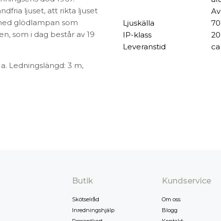
fria ljuset, att rikta ljuset
Av
r med glödlampan som
Ljuskälla
70
jen, som i dag består av 19
IP-klass
20
Leveranstid
ca
. Ledningslängd: 3 m,
Butik
Kundservice
Skötselråd
Om oss
Inredningshjälp
Blogg