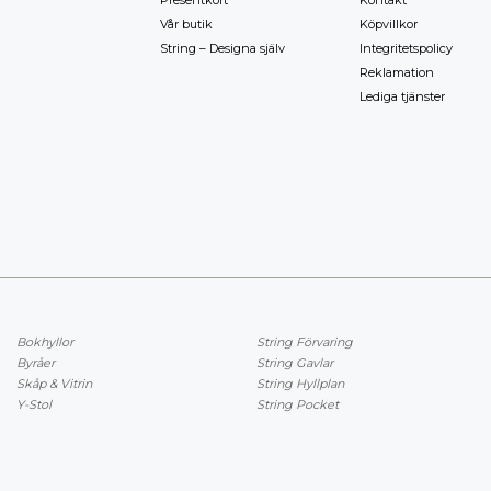
Presentkort
Kontakt
Vår butik
Köpvillkor
String – Designa själv
Integritetspolicy
Reklamation
Lediga tjänster
Bokhyllor
String Förvaring
Byråer
String Gavlar
Skåp & Vitrin
String Hyllplan
Y-Stol
String Pocket