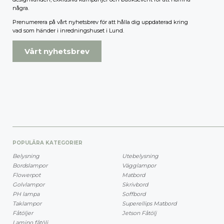
några.
Prenumerera på vårt nyhetsbrev för att hålla dig uppdaterad kring
vad som händer i inredningshuset i Lund.
Vårt nyhetsbrev
POPULÄRA KATEGORIER
Belysning
Utebelysning
Bordslampor
Vägglampor
Flowerpot
Matbord
Golvlampor
Skrivbord
PH lampa
Soffbord
Taklampor
Superellips Matbord
Fåtöljer
Jetson Fåtölj
Lamino fåtölj