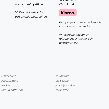
Avtalsvägen 2
227 61 Lund
Avvikande Öppettider
*
Gäller ordinarie priser
och utvalda varumärken.
Kampanjer och rabatter kan inte
kombineras med andra.
Vi reserverar oss för ev.
felskrivningar i texter och
prisangivelser.
Hallbänkar
Dekorativt
Klädhängare
Fat & skålar
Krokar
Ljus & ljusstakar
Sko- & hatthyllor
Prydnader