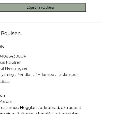
Målarfärg
Lägg till i varukorg
Delikatesser
High-tech
Miljögården Design
Möbelvård
 Poulsen.
Smycken
ON
r
41086430LOP
uis Poulsen
ul Henningsen
lysning
,
Pendlar
,
PH lampa
,
Taklampor
-glas
 cm
 45 cm
maturhus: Högglansförkromad, extruderat
uminium. Skärmar: Munblåst vitt opalglas.