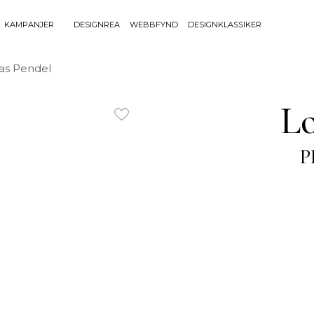
KAMPANJER
DESIGNREA
WEBBFYND
DESIGNKLASSIKER
Sök efter 
as Pendel
Sök
BELYSNING
UTEMÖBLE
efter:
Lo
Bordslampor
Bänkar
Golvlampor
Bord
P
Lamptillbehör
Dynor
Portabla Lampor
Fåtöljer
Spotlights
Förvaring
Taklampor
Grill
Plafonder
Matgrupper
Utebelysning
Pallar
Vägglampor
Parasoll
Soffor
Solsängar
Stolar