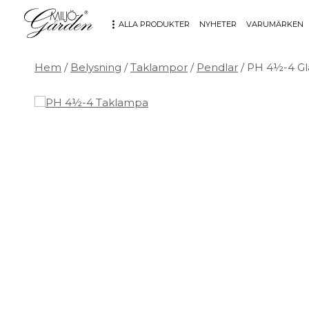
ALLA PRODUKTER
NYHETER
VARUMÄRKEN
Hem
/
Belysning
/
Taklampor
/
Pendlar
/ PH 4½-4 Gl
MÖBLER
DEKORATION
Bord
Badrum
Fåtöljer
Barn
Hallbänkar
Affischer
Kontorsmöbler
Dekorativt
Möbeltillbehör
Fat & skålar
Soffor
Förvaring
Stolar
Glas & porslin
Stolsdynor
Klockor
Utemöbler
Knoppar & Handtag
Kök & Servering
Kontor
Ljus & ljusstakar