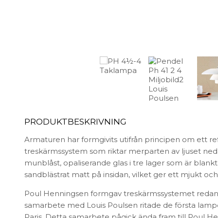
FÖRVARING & HYLLSYSTEM
Speglar
Bokhyllor
Trädgård
Byråer
Vaser & Krukor
Mediabänkar
Sideboards
Skåp & Vitrin
SOVRUM
Stringhylla
Vägghyllor
Sängbord
Sko- & hatthyllor
Kuddar & täcken
Sängar & madrasser
PRODUKTBESKRIVNING
Sänggavlar
Armaturen har formgivits utifrån principen om ett r
treskärmssystem som riktar merparten av ljuset nedå
munblåst, opaliserande glas i tre lager som är blank
sandblästrat matt på insidan, vilket ger ett mjukt och d
Poul Henningsen formgav treskärmssystemet redan 
samarbete med Louis Poulsen ritade de första lamporn
Paris. Detta samarbete pågick ända fram till Poul H