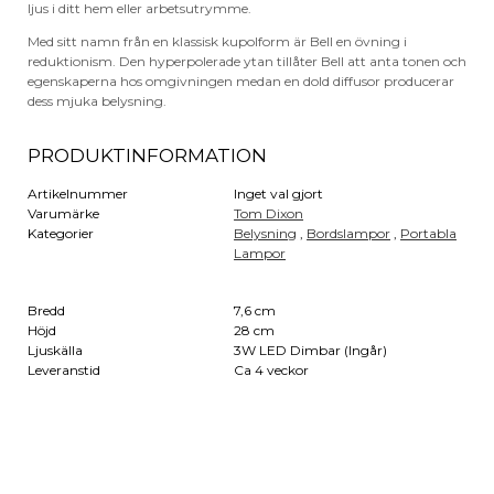
ljus i ditt hem eller arbetsutrymme.
Med sitt namn från en klassisk kupolform är Bell en övning i
reduktionism. Den hyperpolerade ytan tillåter Bell att anta tonen och
egenskaperna hos omgivningen medan en dold diffusor producerar
dess mjuka belysning.
PRODUKTINFORMATION
Artikelnummer
Inget val gjort
Varumärke
Tom Dixon
Kategorier
Belysning
,
Bordslampor
,
Portabla
Lampor
Bredd
7,6 cm
Höjd
28 cm
Ljuskälla
3W LED Dimbar (Ingår)
Leveranstid
Ca 4 veckor