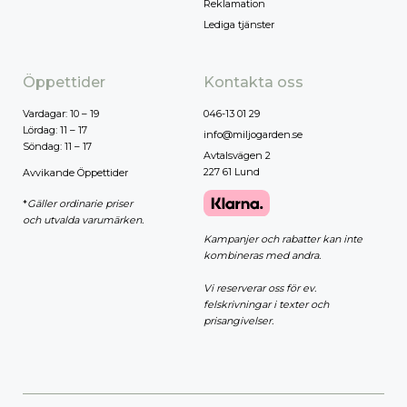
Reklamation
Lediga tjänster
Öppettider
Kontakta oss
Vardagar: 10 – 19
046-13 01 29
Lördag: 11 – 17
info@miljogarden.se
Söndag: 11 – 17
Avtalsvägen 2
227 61 Lund
Avvikande Öppettider
*
Gäller ordinarie priser
och utvalda varumärken.
Kampanjer och rabatter kan inte
kombineras med andra.
Vi reserverar oss för ev.
felskrivningar i texter och
prisangivelser.