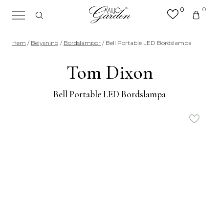
0
0
×
Sök efter valfri produkt eller
Hem
/
Belysning
/
Bordslampor
/ Bell Portable LED Bordslampa
kategori
Sök
Tom Dixon
efter:
Bell Portable LED Bordslampa