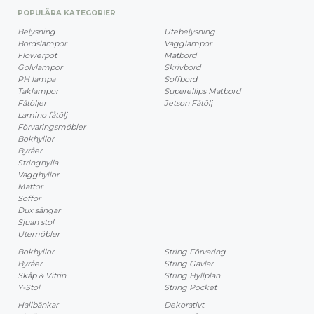
POPULÄRA KATEGORIER
Belysning
Utebelysning
Bordslampor
Vägglampor
Flowerpot
Matbord
Golvlampor
Skrivbord
PH lampa
Soffbord
Taklampor
Superellips Matbord
Fåtöljer
Jetson Fåtölj
Lamino fåtölj
Förvaringsmöbler
Bokhyllor
Byråer
Stringhylla
Vägghyllor
Mattor
Soffor
Dux sängar
Sjuan stol
Utemöbler
Bokhyllor
String Förvaring
Byråer
String Gavlar
Skåp & Vitrin
String Hyllplan
Y-Stol
String Pocket
Hallbänkar
Dekorativt