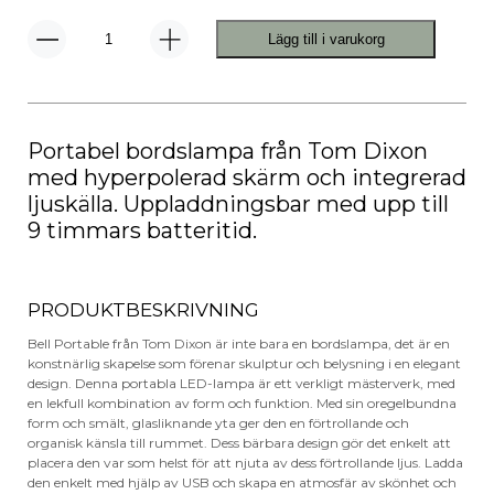
Lägg till i varukorg
Bell
Portable
LED
Bordslampa
mängd
Portabel bordslampa från Tom Dixon
med hyperpolerad skärm och integrerad
ljuskälla. Uppladdningsbar med upp till
9 timmars batteritid.
PRODUKTBESKRIVNING
Bell Portable från Tom Dixon är inte bara en bordslampa, det är en
konstnärlig skapelse som förenar skulptur och belysning i en elegant
design. Denna portabla LED-lampa är ett verkligt mästerverk, med
en lekfull kombination av form och funktion. Med sin oregelbundna
form och smält, glasliknande yta ger den en förtrollande och
organisk känsla till rummet. Dess bärbara design gör det enkelt att
placera den var som helst för att njuta av dess förtrollande ljus. Ladda
den enkelt med hjälp av USB och skapa en atmosfär av skönhet och