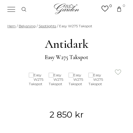
0
0
×
Sök efter valfri produkt eller
Hem
/
Belysning
/
Spotlights
/ Easy W275 Takspot
kategori
Sök
Antidark
efter:
Easy W275 Takspot
2 850
kr