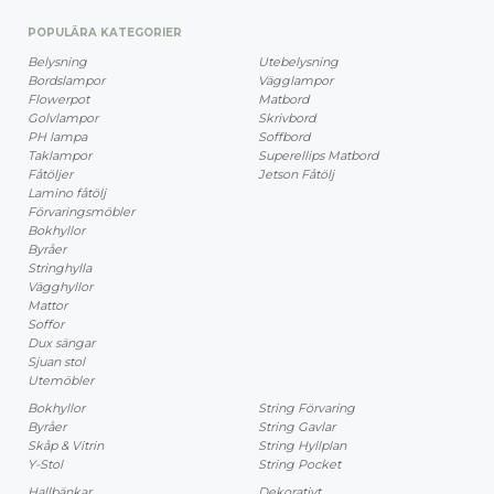
POPULÄRA KATEGORIER
Belysning
Utebelysning
Bordslampor
Vägglampor
Flowerpot
Matbord
Golvlampor
Skrivbord
PH lampa
Soffbord
Taklampor
Superellips Matbord
Fåtöljer
Jetson Fåtölj
Lamino fåtölj
Förvaringsmöbler
Bokhyllor
Byråer
Stringhylla
Vägghyllor
Mattor
Soffor
Dux sängar
Sjuan stol
Utemöbler
Bokhyllor
String Förvaring
Byråer
String Gavlar
Skåp & Vitrin
String Hyllplan
Y-Stol
String Pocket
Hallbänkar
Dekorativt