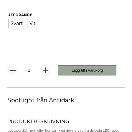
UTFÖRANDE
Svart
Vit
Lägg till i varukorg
Easy
W275
Takspot
mängd
Spotlight från Antidark.
PRODUKTBESKRIVNING
Lys upp ditt hem eller kontor med denna vackra dubbla LED-spot