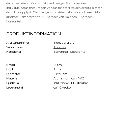
där enkelheten möter funktionell design. Plattorna kan
individualiseras medurs och vändas för att rikta den exakta platsen
du vill ha upplyst. Dimbar genom både mekaniska och elektriska
dimmer. Lamprotation, 360 grader vertikalt och 90 grader
horisontellt.
PRODUKTINFORMATION
Artikelnummer
Inget val gjort
Varumärke
Antidark
Kategorier
Belysning
,
Spotlights
Bredd
16 cm
Höjd
9 cm
Diameter
2 x 7,5 cm
Material
Aluminium och PVC
Ljuskälla
Inkl. 2x7W LED, dimbar
Leveranstid
ca 1-2 veckor