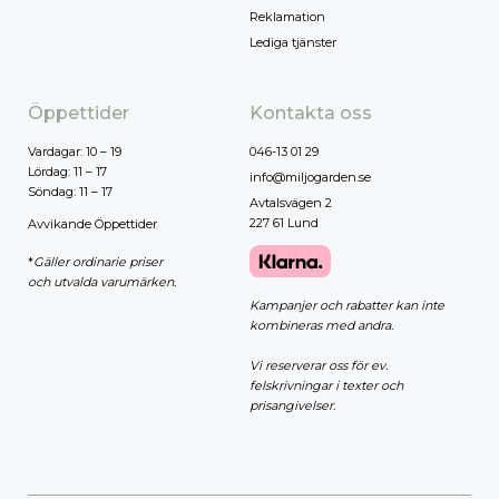
Reklamation
Lediga tjänster
Öppettider
Kontakta oss
Vardagar: 10 – 19
046-13 01 29
Lördag: 11 – 17
info@miljogarden.se
Söndag: 11 – 17
Avtalsvägen 2
227 61 Lund
Avvikande Öppettider
*
Gäller ordinarie priser
och utvalda varumärken.
Kampanjer och rabatter kan inte
kombineras med andra.
Vi reserverar oss för ev.
felskrivningar i texter och
prisangivelser.