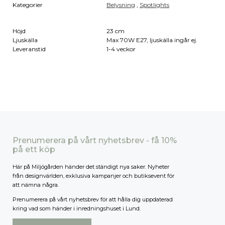
Kategorier
Belysning
,
Spotlights
Höjd
23 cm
Ljuskälla
Max 70W E27, ljuskälla ingår ej.
Leveranstid
1-4 veckor
Prenumerera på vårt nyhetsbrev - få 10%
på ett köp
Här på Miljögården händer det ständigt nya saker. Nyheter
från designvärlden, exklusiva kampanjer och butiksevent för
att nämna några.
Prenumerera på vårt nyhetsbrev för att hålla dig uppdaterad
kring vad som händer i inredningshuset i Lund.