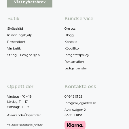
Vårt nyhetsbrev
Butik
Kundservice
Skötselråd
Om oss
Inredningshjälp
Blogg
Presentkort
Kontakt
Vår butik
Köpvillkor
String – Designa själv
Integritetspolicy
Reklamation
Lediga tjänster
Öppettider
Kontakta oss
Vardagar: 10 – 19
046-13 01 29
Lördag: 11 – 17
info@miljogarden.se
Söndag: 11 – 17
Avtalsvägen 2
227 61 Lund
Avvikande Öppettider
*
Gäller ordinarie priser