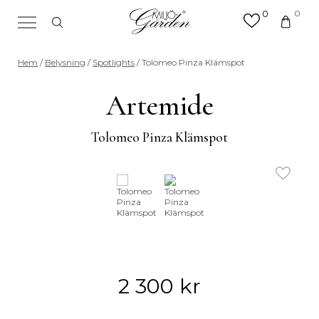
0
0
×
Sök efter valfri produkt eller
Hem
/
Belysning
/
Spotlights
/ Tolomeo Pinza Klämspot
kategori
Sök
Artemide
efter:
Tolomeo Pinza Klämspot
2 300
kr