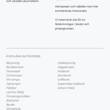
och utvalda varumärken.
Kampanjer och rabatter kan inte
kombineras med andra.
Vi reserverar oss för ev.
felskrivningar i texter och
prisangivelser.
POPULÄRA KATEGORIER
Belysning
Utebelysning
Bordslampor
Vägglampor
Flowerpot
Matbord
Golvlampor
Skrivbord
PH lampa
Soffbord
Taklampor
Superellips Matbord
Fåtöljer
Jetson Fåtölj
Lamino fåtölj
Förvaringsmöbler
Bokhyllor
Byråer
Stringhylla