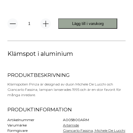
Lägg till i varukorg
Tolomeo
Pinza
Klämspot
mängd
Klämspot i aluminium
PRODUKTBESKRIVNING
Klämspoten Pinza är designad av duon Michele De Lucchi och
Giancarlo Fassina, lampan lanserades 1995 och är en stor favorit för
många inredare.
PRODUKTINFORMATION
Artikelnummer
A005800ARM
Varumärke
Artemide
Formgivare
Giancarlo Fassina,
Michele De Lucchi