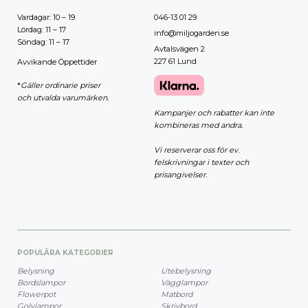
Vardagar: 10 – 19
046-13 01 29
Lördag: 11 – 17
info@miljogarden.se
Söndag: 11 – 17
Avtalsvägen 2
227 61 Lund
Avvikande Öppettider
*
Gäller ordinarie priser
och utvalda varumärken.
Kampanjer och rabatter kan inte
kombineras med andra.
Vi reserverar oss för ev.
felskrivningar i texter och
prisangivelser.
POPULÄRA KATEGORIER
Belysning
Utebelysning
Bordslampor
Vägglampor
Flowerpot
Matbord
Golvlampor
Skrivbord