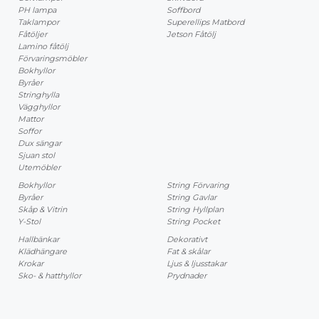
PH lampa
Soffbord
Taklampor
Superellips Matbord
Fåtöljer
Jetson Fåtölj
Lamino fåtölj
Förvaringsmöbler
Bokhyllor
Byråer
Stringhylla
Vägghyllor
Mattor
Soffor
Dux sängar
Sjuan stol
Utemöbler
Bokhyllor
String Förvaring
Byråer
String Gavlar
Skåp & Vitrin
String Hyllplan
Y-Stol
String Pocket
Hallbänkar
Dekorativt
Klädhängare
Fat & skålar
Krokar
Ljus & ljusstakar
Sko- & hatthyllor
Prydnader