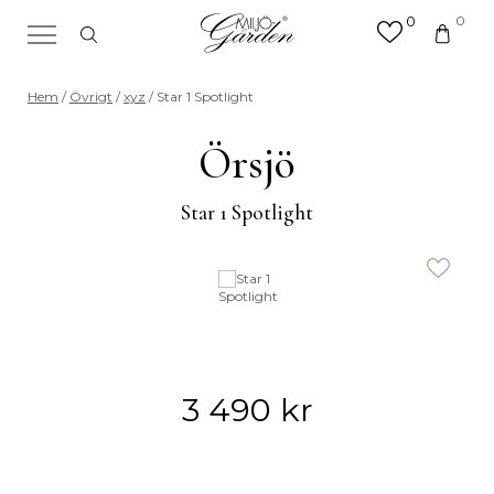
0
0
×
Sök efter valfri produkt eller
Hem
/
Övrigt
/
xyz
/ Star 1 Spotlight
kategori
Sök
Örsjö
efter:
Star 1 Spotlight
3 490
kr