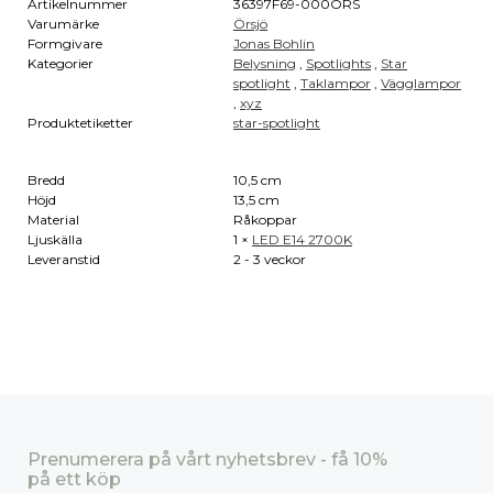
Artikelnummer
36397F69-000ÖRS
Varumärke
Örsjö
Formgivare
Jonas Bohlin
Kategorier
Belysning
,
Spotlights
,
Star
spotlight
,
Taklampor
,
Vägglampor
,
xyz
Produktetiketter
star-spotlight
Bredd
10,5 cm
Höjd
13,5 cm
Material
Råkoppar
Ljuskälla
1 ×
LED E14 2700K
Leveranstid
2 - 3 veckor
Prenumerera på vårt nyhetsbrev - få 10%
på ett köp