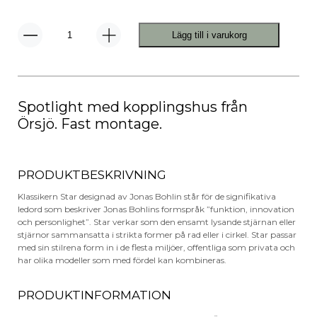
Lägg till i varukorg
Star
1
Spotlight
mängd
Spotlight med kopplingshus från
Örsjö. Fast montage.
PRODUKTBESKRIVNING
Klassikern Star designad av Jonas Bohlin står för de signifikativa
ledord som beskriver Jonas Bohlins formspråk ”funktion, innovation
och personlighet”. Star verkar som den ensamt lysande stjärnan eller
stjärnor sammansatta i strikta former på rad eller i cirkel. Star passar
med sin stilrena form in i de flesta miljöer, offentliga som privata och
har olika modeller som med fördel kan kombineras.
PRODUKTINFORMATION