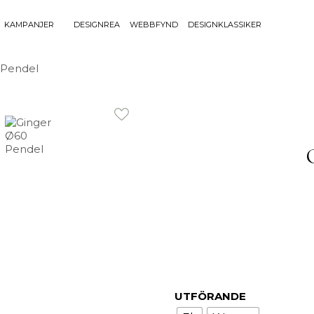
KAMPANJER
DESIGNREA
WEBBFYND
DESIGNKLASSIKER
Sök efter 
 Pendel
Sök
BELYSNING
UTEMÖBLE
efter:
Bordslampor
Bänkar
Golvlampor
Bord
Lamptillbehör
Dynor
Portabla Lampor
Fåtöljer
Spotlights
Förvaring
Taklampor
Grill
Plafonder
Matgrupper
Utebelysning
Pallar
Vägglampor
Parasoll
Soffor
UTFÖRANDE
Solsängar
Stolar