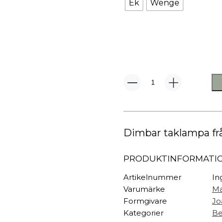
TEXTIL
Ek
Wenge
Plädar
Kuddar & täcken
HALL
Överkast
Sängkläder
Galgar
Badrockar
Hallbänkar
Badrumsmattor
Klädhängare
Ginger
Dukning
Krokar
Ø60
Pendel
Handdukar
Sko- & hatthyllo
mängd
Prydnadskuddar
Hallmattor
Dimbar taklampa fr
PRODUKTINFORMATI
Artikelnummer
In
Varumärke
Ma
Formgivare
Jo
Kategorier
Be