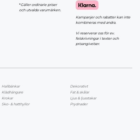
*
Gäller ordinarie priser
och utvalda varumärken.
Kampanjer och rabatter kan inte
kombineras med andra.
Vi reserverar oss för ev.
felskrivningar i texter och
prisangivelser.
Hallbänkar
Dekorativt
Klädhängare
Fat & skålar
Krokar
Ljus & ljusstakar
Sko- & hatthyllor
Prydnader