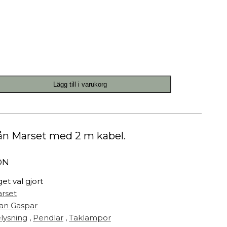
Målarfärg
Delikatesser
High-tech
Miljögården Design
Möbelvård
Smycken
Lägg till i varukorg
r
ån Marset med 2 m kabel.
ON
get val gjort
rset
an Gaspar
lysning
,
Pendlar
,
Taklampor