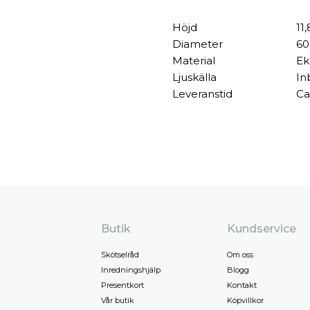
Höjd
11
Diameter
60
Material
Ek
Ljuskälla
In
Leveranstid
Ca
Butik
Kundservice
Skötselråd
Om oss
Inredningshjälp
Blogg
Presentkort
Kontakt
Vår butik
Köpvillkor