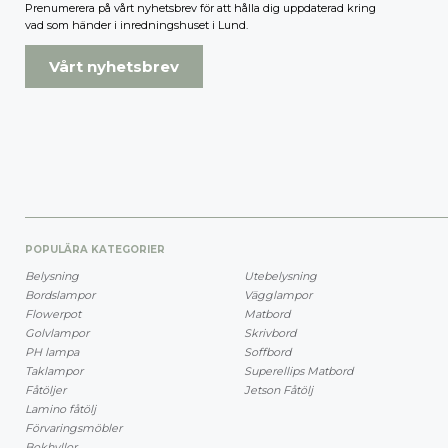
Prenumerera på vårt nyhetsbrev för att hålla dig uppdaterad kring
vad som händer i inredningshuset i Lund.
Vårt nyhetsbrev
POPULÄRA KATEGORIER
Belysning
Utebelysning
Bordslampor
Vägglampor
Flowerpot
Matbord
Golvlampor
Skrivbord
PH lampa
Soffbord
Taklampor
Superellips Matbord
Fåtöljer
Jetson Fåtölj
Lamino fåtölj
Förvaringsmöbler
Bokhyllor