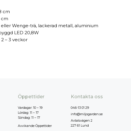
,8 cm
 cm
 eller Wenge-trä, lackerad metall, aluminium
byggd LED 20,8W
 2 – 3 veckor
Öppettider
Kontakta oss
Vardagar: 10 – 19
046-13 01 29
Lördag: 11 – 17
info@miljogarden.se
Söndag: 11 – 17
Avtalsvägen 2
227 61 Lund
Avvikande Öppettider