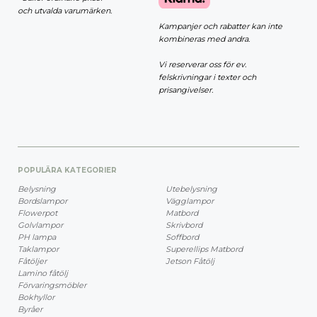
och utvalda varumärken.
Kampanjer och rabatter kan inte
kombineras med andra.
Vi reserverar oss för ev.
felskrivningar i texter och
prisangivelser.
POPULÄRA KATEGORIER
Belysning
Utebelysning
Bordslampor
Vägglampor
Flowerpot
Matbord
Golvlampor
Skrivbord
PH lampa
Soffbord
Taklampor
Superellips Matbord
Fåtöljer
Jetson Fåtölj
Lamino fåtölj
Förvaringsmöbler
Bokhyllor
Byråer