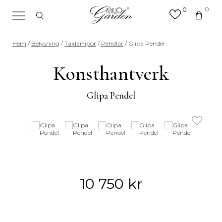
0
0
×
Sök efter valfri produkt eller
Hem
/
Belysning
/
Taklampor
/
Pendlar
/ Glipa Pendel
kategori
Sök
Konsthantverk
efter:
Glipa Pendel
10 750
kr