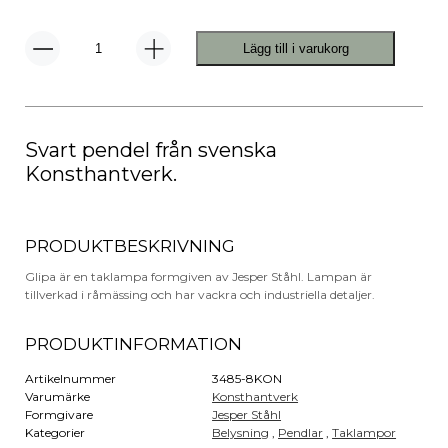
Lägg till i varukorg
Glipa
Pendel
mängd
Svart pendel från svenska
Konsthantverk.
PRODUKTBESKRIVNING
Glipa är en taklampa formgiven av Jesper Ståhl. Lampan är
tillverkad i råmässing och har vackra och industriella detaljer.
PRODUKTINFORMATION
Artikelnummer
3485-8KON
Varumärke
Konsthantverk
Formgivare
Jesper Ståhl
Kategorier
Belysning
,
Pendlar
,
Taklampor