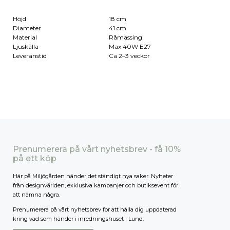
Höjd
18 cm
Diameter
41 cm
Material
Råmässing
Ljuskälla
Max 40W E27
Leveranstid
Ca 2–3 veckor
Prenumerera på vårt nyhetsbrev - få 10%
på ett köp
Här på Miljögården händer det ständigt nya saker. Nyheter
från designvärlden, exklusiva kampanjer och butiksevent för
att nämna några.
Prenumerera på vårt nyhetsbrev för att hålla dig uppdaterad
kring vad som händer i inredningshuset i Lund.