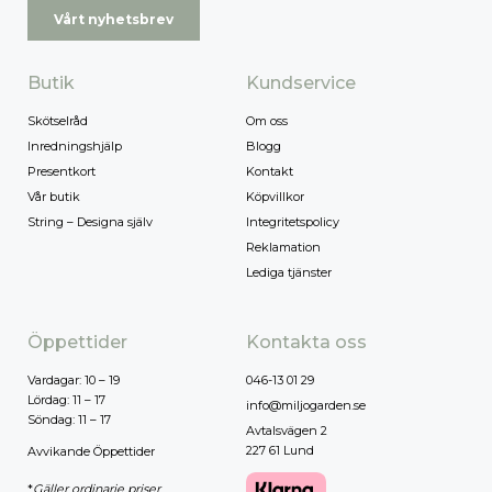
Vårt nyhetsbrev
Butik
Kundservice
Skötselråd
Om oss
Inredningshjälp
Blogg
Presentkort
Kontakt
Vår butik
Köpvillkor
String – Designa själv
Integritetspolicy
Reklamation
Lediga tjänster
Öppettider
Kontakta oss
Vardagar: 10 – 19
046-13 01 29
Lördag: 11 – 17
info@miljogarden.se
Söndag: 11 – 17
Avtalsvägen 2
227 61 Lund
Avvikande Öppettider
*
Gäller ordinarie priser