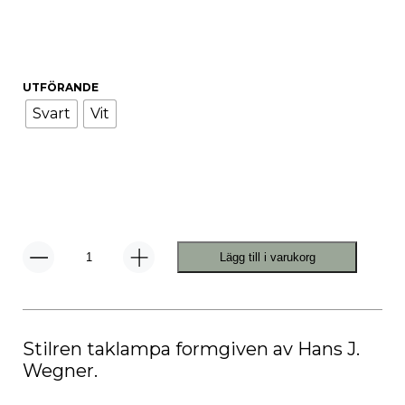
UTFÖRANDE
Svart
Vit
Lägg till i varukorg
HJW038
Opala
Mini
Pendel
mängd
Stilren taklampa formgiven av Hans J.
Wegner.