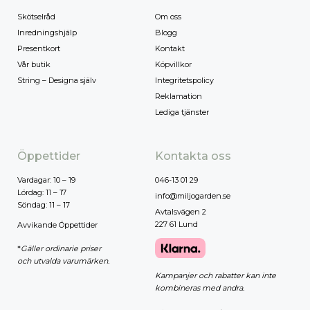
Skötselråd
Om oss
Inredningshjälp
Blogg
Presentkort
Kontakt
Vår butik
Köpvillkor
String – Designa själv
Integritetspolicy
Reklamation
Lediga tjänster
Öppettider
Kontakta oss
Vardagar: 10 – 19
046-13 01 29
Lördag: 11 – 17
info@miljogarden.se
Söndag: 11 – 17
Avtalsvägen 2
227 61 Lund
Avvikande Öppettider
*
Gäller ordinarie priser
och utvalda varumärken.
Kampanjer och rabatter kan inte
kombineras med andra.