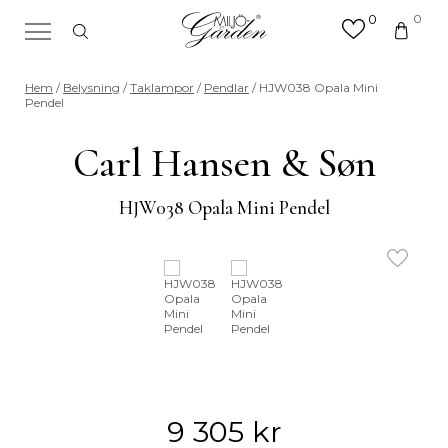
0
0
×
Sök efter valfri produkt eller
Hem
/
Belysning
/
Taklampor
/
Pendlar
/ HJW038 Opala Mini
kategori
Pendel
Sök
efter:
Carl Hansen & Søn
HJW038 Opala Mini Pendel
9 305
kr