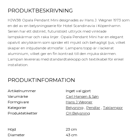
PRODUKTBESKRIVNING
HJW38 Opala Pendant Mini designades av Hans J. Wegner 1973 som
en del av en belysningsserie för Hotel Scandinavia i Köpenhamn.
Serien har ett distinkt, futuristiskt uttryck med vinklade
lampskärmar och raka linjer. Opala Pendant Mini har en elegant
opalvit akrylskärm som sprider ett mjukt och behagligt ljus, vilket
skapar en inbjudande atmosfär. Lampans topp är i lackerat
aluminium, vilket ger en fin kontrast till den mjuka skärmen.
Lampan levereras med standardtakkopp och textilkabel för enkel
installation.
PRODUKTINFORMATION
Artikelnummer
Inget val gjort
Varumärke
Carl Hansen & Søn
Formgivare
Hans J Wegner
Kategorier
Belysning
,
Pendlar
,
Taklampor
Produktetiketter
CH Belysning
Höjd
23 cm
Diameter
43 cm