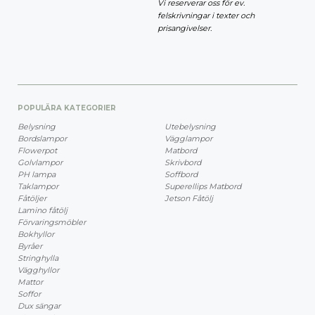
Vi reserverar oss för ev.
felskrivningar i texter och
prisangivelser.
POPULÄRA KATEGORIER
Belysning
Utebelysning
Bordslampor
Vägglampor
Flowerpot
Matbord
Golvlampor
Skrivbord
PH lampa
Soffbord
Taklampor
Superellips Matbord
Fåtöljer
Jetson Fåtölj
Lamino fåtölj
Förvaringsmöbler
Bokhyllor
Byråer
Stringhylla
Vägghyllor
Mattor
Soffor
Dux sängar