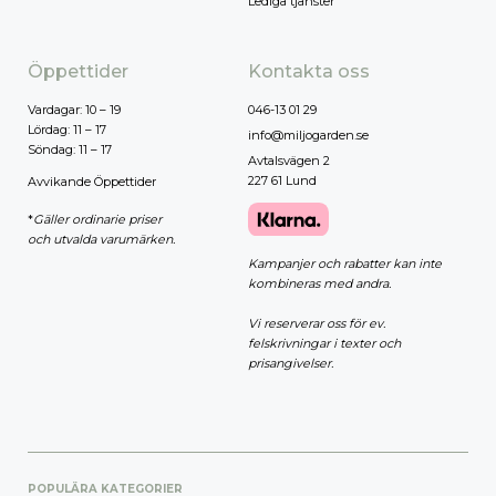
Lediga tjänster
Öppettider
Kontakta oss
Vardagar: 10 – 19
046-13 01 29
Lördag: 11 – 17
info@miljogarden.se
Söndag: 11 – 17
Avtalsvägen 2
227 61 Lund
Avvikande Öppettider
*
Gäller ordinarie priser
och utvalda varumärken.
Kampanjer och rabatter kan inte
kombineras med andra.
Vi reserverar oss för ev.
felskrivningar i texter och
prisangivelser.
POPULÄRA KATEGORIER