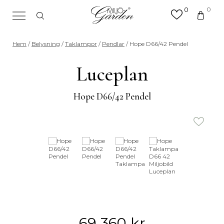
0
0
×
Sök efter valfri produkt eller
Hem
/
Belysning
/
Taklampor
/
Pendlar
/ Hope D66/42 Pendel
kategori
Sök
Luceplan
efter:
Hope D66/42 Pendel
69 360
kr