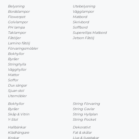
Belysning
Utebelysning
Bordslampor
Vägglampor
Flowerpot
Matbord
Golvlampor
Skrivbord
PH lampa
Soffbord
Taklampor
Superellips Matbord
Fåtöljer
Jetson Fåtölj
Lamino fåtölj
Förvaringsmöbler
Bokhyllor
Byråer
Stringhylla
Vägghyllor
Mattor
Soffor
Dux sängar
Sjuan stol
Utemöbler
Bokhyllor
String Förvaring
Byråer
String Gavlar
Skåp & Vitrin
String Hyllplan
Y-Stol
String Pocket
Hallbänkar
Dekorativt
Klädhängare
Fat & skålar
Krokar
Ljus & ljusstakar