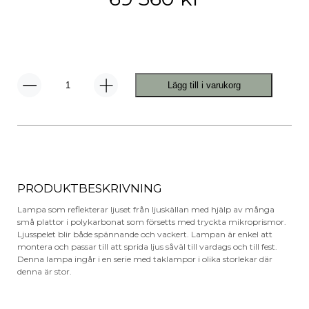
Lägg till i varukorg
Hope
D66/42
Pendel
mängd
PRODUKTBESKRIVNING
Lampa som reflekterar ljuset från ljuskällan med hjälp av många
små plattor i polykarbonat som försetts med tryckta mikroprismor.
Ljusspelet blir både spännande och vackert. Lampan är enkel att
montera och passar till att sprida ljus såväl till vardags och till fest.
Denna lampa ingår i en serie med taklampor i olika storlekar där
denna är stor.