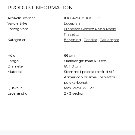
PRODUKTINFORMATION
Artikelnummer
1D6642S00000LUC
Varumärke
Luceplan
Formgivare
Francisco Gomez Paz & Paolo
Rizzatto
Kategorier
Belysning
,
Pendlar
,
Taklampor
Höjd
66 cm
Längd
Sladdlängd: max 410 cm
Diameter
Ø: 110 cm
Material
Stomme i polerat rostfritt stål.
Armar och prisma-linsplattor i
polykarbonat
Ljuskälla
Max 3x250W E27
Leveranstid
2 - 3 veckor