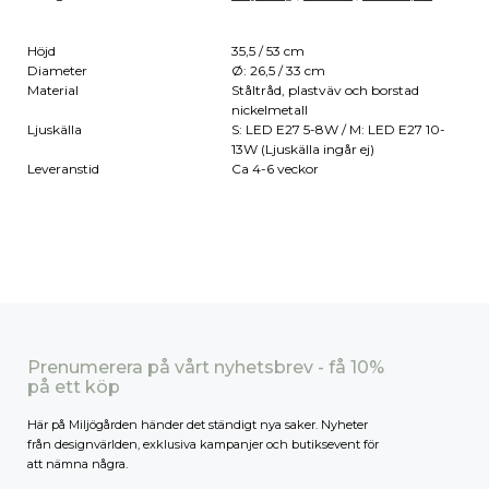
Höjd
35,5 / 53 cm
Diameter
Ø: 26,5 / 33 cm
Material
Ståltråd, plastväv och borstad
nickelmetall
Ljuskälla
S: LED E27 5-8W / M: LED E27 10-
13W (Ljuskälla ingår ej)
Leveranstid
Ca 4-6 veckor
Prenumerera på vårt nyhetsbrev - få 10%
på ett köp
Här på Miljögården händer det ständigt nya saker. Nyheter
från designvärlden, exklusiva kampanjer och butiksevent för
att nämna några.