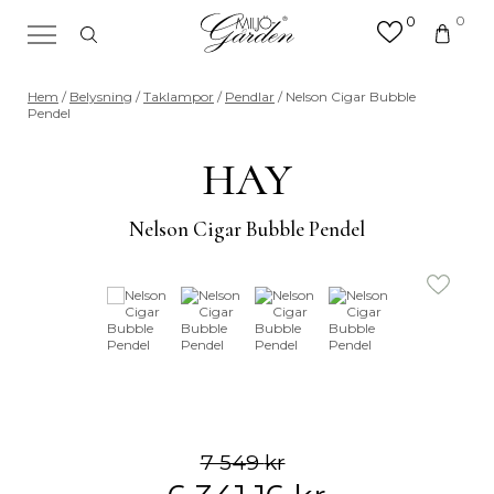
0
0
×
Sök efter valfri produkt eller
Hem
/
Belysning
/
Taklampor
/
Pendlar
/ Nelson Cigar Bubble
kategori
Pendel
Sök
efter:
HAY
Nelson Cigar Bubble Pendel
7 549
kr