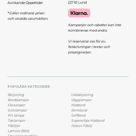
227 61 Lund
Avvikande Öppettider
*
Gäller ordinarie priser
och utvalda varumärken.
Kampanjer och rabatter kan inte
kombineras med andra.
Vi reserverar oss för ev.
felskrivningar i texter och
prisangivelser.
POPULÄRA KATEGORIER
Belysning
Utebelysning
Bordslampor
Vägglampor
Flowerpot
Matbord
Golvlampor
Skrivbord
PH lampa
Soffbord
Taklampor
Superellips Matbord
Fåtöljer
Jetson Fåtölj
Lamino fåtölj