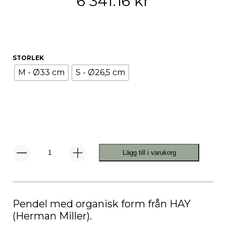
6 341.16
kr
STORLEK
M - Ø33 cm
S - Ø26,5 cm
Lägg till i varukorg
Nelson
Cigar
Bubble
Pendel
mängd
Pendel med organisk form från HAY
(Herman Miller).