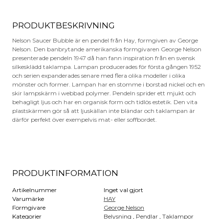
PRODUKTBESKRIVNING
Nelson Saucer Bubble är en pendel från Hay, formgiven av George
Nelson. Den banbrytande amerikanska formgivaren George Nelson
presenterade pendeln 1947 då han fann inspiration från en svensk
silkesklädd taklampa. Lampan producerades för första gången 1952
och serien expanderades senare med flera olika modeller i olika
mönster och former. Lampan har en stomme i borstad nickel och en
skir lampskärm i webbad polymer. Pendeln sprider ett mjukt och
behagligt ljus och har en organisk form och tidlös estetik. Den vita
plastskärmen gör så att ljuskällan inte bländar och taklampan är
därför perfekt över exempelvis mat- eller soffbordet.
PRODUKTINFORMATION
Artikelnummer
Inget val gjort
Varumärke
HAY
Formgivare
George Nelson
Kategorier
Belysning
,
Pendlar
,
Taklampor