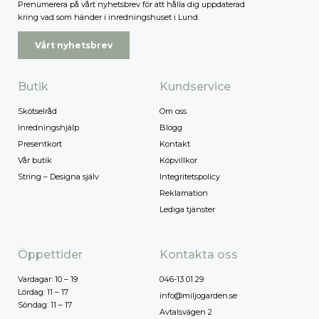
Prenumerera på vårt nyhetsbrev för att hålla dig uppdaterad
kring vad som händer i inredningshuset i Lund.
Vårt nyhetsbrev
Butik
Kundservice
Skötselråd
Om oss
Inredningshjälp
Blogg
Presentkort
Kontakt
Vår butik
Köpvillkor
String – Designa själv
Integritetspolicy
Reklamation
Lediga tjänster
Öppettider
Kontakta oss
Vardagar: 10 – 19
046-13 01 29
Lördag: 11 – 17
info@miljogarden.se
Söndag: 11 – 17
Avtalsvägen 2