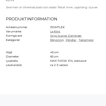
kurva.
Skärmen är tillverkad plats och sladd i flätat linne, upphäng i ljus ek.
PRODUKTINFORMATION
Artikelnummer
130M7LEK
Varumärke
Le Klint
Formgivare
Sinja Svarrer Damkjær
Kategorier
Belysning
,
Pendlar
,
Taklampor
Höjd
45 cm
Diameter
65 cm
Ljuskälla
MAX 7x10W, E14, exklusive
Leveranstid
ca 2-3 veckor