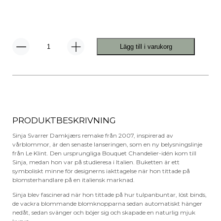
Lägg till i varukorg
The
Bouquet
130M7
Pendel
mängd
PRODUKTBESKRIVNING
Sinja Svarrer Damkjærs remake från 2007, inspirerad av
vårblommor, är den senaste lanseringen, som en ny belysningslinje
från Le Klint. Den ursprungliga Bouquet Chandelier-idén kom till
Sinja, medan hon var på studieresa i Italien. Buketten är ett
symboliskt minne för designerns iakttagelse när hon tittade på
blomsterhandlare på en italiensk marknad.
Sinja blev fascinerad när hon tittade på hur tulpanbuntar, löst binds,
de vackra blommande blomknopparna sedan automatiskt hänger
nedåt, sedan svänger och böjer sig och skapade en naturlig mjuk