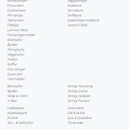
Bordslampor
Vägglampor
Flowerpot
Matbord
Golvlampor
Skrivbord
PH lampa
Soffbord
Taklampor
Superellips Matbord
Fåtöljer
Jetson Fåtölj
Lamino fåtölj
Förvaringsmöbler
Bokhyllor
Byråer
Stringhylla
Vägghyllor
Mattor
Soffor
Dux sängar
Sjuan stol
Utemöbler
Bokhyllor
String Förvaring
Byråer
String Gavlar
Skåp & Vitrin
String Hyllplan
Y-Stol
String Pocket
Hallbänkar
Dekorativt
Klädhängare
Fat & skålar
Krokar
Ljus & ljusstakar
Sko- & hatthyllor
Prydnader