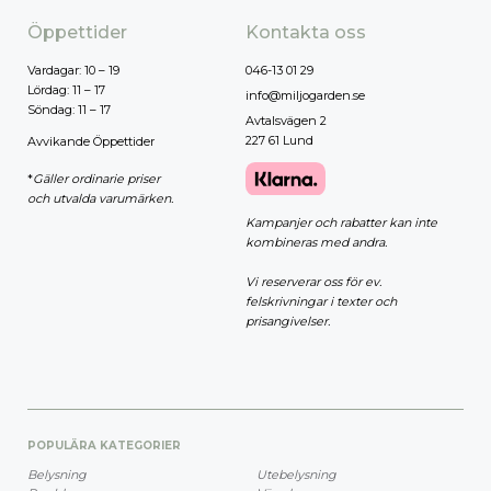
Öppettider
Kontakta oss
Vardagar: 10 – 19
046-13 01 29
Lördag: 11 – 17
info@miljogarden.se
Söndag: 11 – 17
Avtalsvägen 2
227 61 Lund
Avvikande Öppettider
*
Gäller ordinarie priser
och utvalda varumärken.
Kampanjer och rabatter kan inte
kombineras med andra.
Vi reserverar oss för ev.
felskrivningar i texter och
prisangivelser.
POPULÄRA KATEGORIER
Belysning
Utebelysning