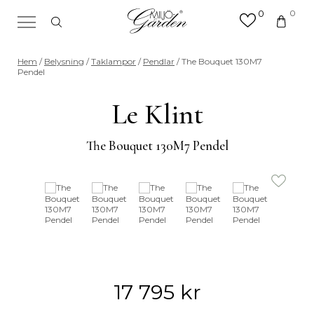
0
0
×
Sök efter valfri produkt eller
Hem
/
Belysning
/
Taklampor
/
Pendlar
/ The Bouquet 130M7
kategori
Pendel
Sök
efter:
Le Klint
The Bouquet 130M7 Pendel
17 795
kr