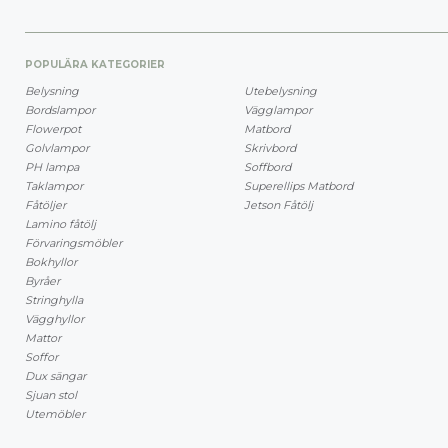
POPULÄRA KATEGORIER
Belysning
Utebelysning
Bordslampor
Vägglampor
Flowerpot
Matbord
Golvlampor
Skrivbord
PH lampa
Soffbord
Taklampor
Superellips Matbord
Fåtöljer
Jetson Fåtölj
Lamino fåtölj
Förvaringsmöbler
Bokhyllor
Byråer
Stringhylla
Vägghyllor
Mattor
Soffor
Dux sängar
Sjuan stol
Utemöbler