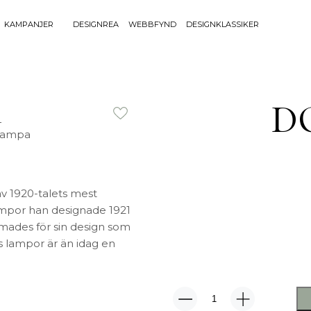
KAMPANJER
DESIGNREA
WEBBFYND
DESIGNKLASSIKER
Sök efter 
Sök
BELYSNING
UTEMÖBLE
efter:
DC
Bordslampor
Bänkar
Golvlampor
Bord
Lamptillbehör
Dynor
Portabla Lampor
Fåtöljer
Spotlights
Förvaring
v 1920-talets mest
Taklampor
Grill
ampor han designade 1921
Plafonder
Matgrupper
ades för sin design som
Utebelysning
Pallar
s lampor är än idag en
Vägglampor
Parasoll
Soffor
Solsängar
204
Stolar