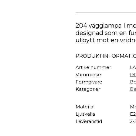
TEXTIL
Vägglampa
mängd
Plädar
Kuddar & täcken
HALL
204 vägglampa i met
Överkast
designad som en fun
Sängkläder
Galgar
utbytt mot en vridn
Badrockar
Hallbänkar
Badrumsmattor
Klädhängare
PRODUKTINFORMATI
Dukning
Krokar
Handdukar
Sko- & hatthyllo
Artikelnummer
LA
Prydnadskuddar
Hallmattor
Varumärke
DC
Formgivare
Be
Kategorier
Be
Material
Me
Ljuskälla
E2
Leveranstid
2-