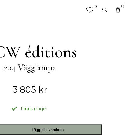
0
0
×
valfri produkt eller kategori
R
MATTOR
W éditions
Hallmattor
Köksmattor
204 Vägglampa
Matplatsmattor
Utemattor
Vardagsrumsmattor & Soffmattor
3 805
kr
Badrumsmattor
Finns i lager
ÖVRIGT
Accessoarer
Lägg till i varukorg
Väskor