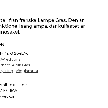
Målarfärg
Delikatesser
High-tech
all från franska Lampe Gras. Den är
Miljögården Design
ktionell sänglampa, där kulfästet är
Möbelvård
ingsaxel.
Smycken
ON
r
MPE-G-204LAG
W éditions
rnard-Albin Gras
lysning
,
Vägglampor
tall, textilkabel
7-ESL15W
3 veckor