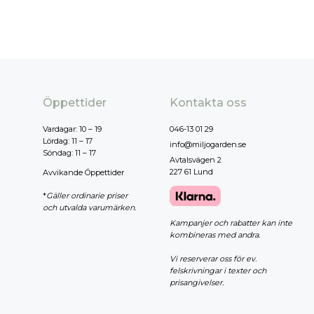
Öppettider
Kontakta oss
Vardagar: 10 – 19
046-13 01 29
Lördag: 11 – 17
info@miljogarden.se
Söndag: 11 – 17
Avtalsvägen 2
227 61 Lund
Avvikande Öppettider
*
Gäller ordinarie priser
och utvalda varumärken.
Kampanjer och rabatter kan inte
kombineras med andra.
Vi reserverar oss för ev.
felskrivningar i texter och
prisangivelser.