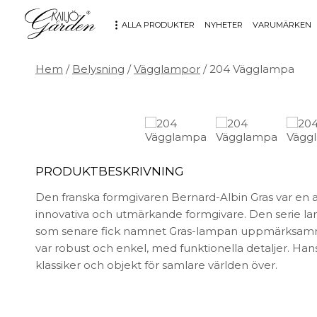
ALLA PRODUKTER
NYHETER
VARUMÄRKEN
Hem
/
Belysning
/
Vägglampor
/ 204 Vägglampa
MÖBLER
DEKORATION
Bord
Badrum
Fåtöljer
Barn
Hallbänkar
Affischer
PRODUKTBESKRIVNING
Kontorsmöbler
Dekorativt
Möbeltillbehör
Fat & skålar
Den franska formgivaren Bernard-Albin Gras var en a
Soffor
Förvaring
innovativa och utmärkande formgivare. Den serie l
Stolar
Glas & porslin
som senare fick namnet Gras-lampan uppmärksamm
Stolsdynor
Klockor
var robust och enkel, med funktionella detaljer. Han
Utemöbler
Knoppar & Handtag
klassiker och objekt för samlare världen över.
Kök & Servering
Kontor
Ljus & ljusstakar