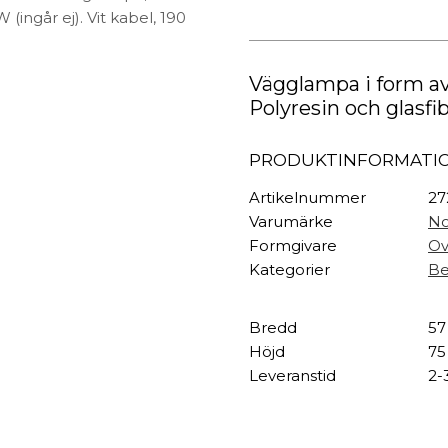
TEXTIL
Vägglampa
(ingår ej). Vit kabel, 190
mängd
Plädar
Kuddar & täcken
HALL
Vägglampa i form av e
Överkast
Polyresin och glasfib
Sängkläder
Galgar
Badrockar
Hallbänkar
PRODUKTINFORMATI
Badrumsmattor
Klädhängare
Dukning
Krokar
Artikelnummer
2
Handdukar
Sko- & hatthyllo
Varumärke
No
Prydnadskuddar
Hallmattor
Formgivare
Ov
Kategorier
Be
Bredd
57
Höjd
75
Leveranstid
2-