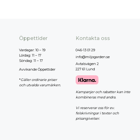
Öppettider
Kontakta oss
Vardagar: 10 – 19
046-13 01 29
Lördag: 11 – 17
info@miljogarden.se
Söndag: 11 – 17
Avtalsvägen 2
227 61 Lund
Avvikande Öppettider
*
Gäller ordinarie priser
och utvalda varumärken.
Kampanjer och rabatter kan inte
kombineras med andra.
Vi reserverar oss för ev.
felskrivningar i texter och
prisangivelser.