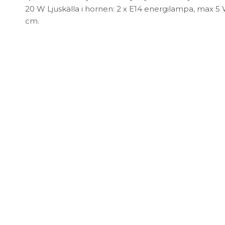
FÖRVARING & HYLLSYSTEM
20 W Ljuskälla i hornen: 2 x E14 energilampa, max 5 W 
Speglar
Bokhyllor
cm.
Trädgård
Byråer
Vaser & Krukor
Mediabänkar
Sideboards
Skåp & Vitrin
SOVRUM
Stringhylla
Vägghyllor
Sängbord
Sko- & hatthyllor
Kuddar & täcken
Sängar & madrasser
Sänggavlar