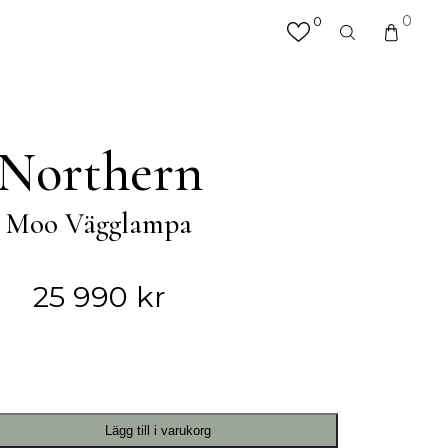
0
0
×
valfri produkt eller kategori
R
MATTOR
Northern
Hallmattor
Köksmattor
Moo Vägglampa
Matplatsmattor
Utemattor
Vardagsrumsmattor & Soffmattor
25 990
kr
Badrumsmattor
ÖVRIGT
Accessoarer
Lägg till i varukorg
Väskor