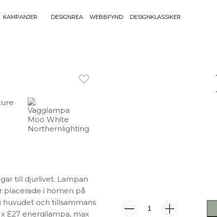
KAMPANJER
DESIGNREA
WEBBFYND
DESIGNKLASSIKER
Sök efter 
Sök
BELYSNING
UTEMÖBLE
efter:
Bordslampor
Bänkar
Golvlampor
Bord
Lamptillbehör
Dynor
Portabla Lampor
Fåtöljer
Spotlights
Förvaring
Taklampor
Grill
Plafonder
Matgrupper
Utebelysning
Pallar
r till djurlivet. Lampan
Vägglampor
Parasoll
r placerade i hornen på
Soffor
uti huvudet och tillsammans
Solsängar
Moo
: 2 x E27 energilampa, max
Stolar