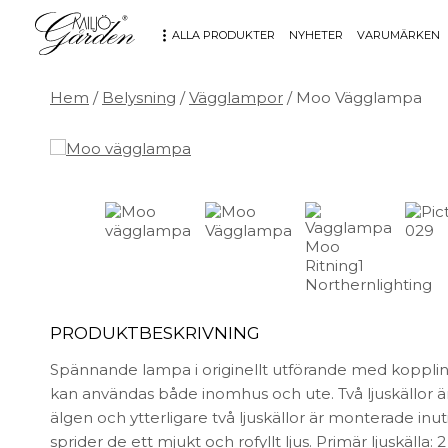
ALLA PRODUKTER
NYHETER
VARUMÄRKEN
Hem
/
Belysning
/
Vägglampor
/ Moo Vägglampa
MÖBLER
DEKORATION
Bord
Badrum
Fåtöljer
Barn
Hallbänkar
Affischer
Kontorsmöbler
Dekorativt
Möbeltillbehör
Fat & skålar
Soffor
Förvaring
Stolar
Glas & porslin
PRODUKTBESKRIVNING
Stolsdynor
Klockor
Spännande lampa i originellt utförande med kopplinga
Utemöbler
Knoppar & Handtag
kan användas både inomhus och ute. Två ljuskällor ä
Kök & Servering
älgen och ytterligare två ljuskällor är monterade in
Kontor
sprider de ett mjukt och rofyllt ljus. Primär ljuskälla
Ljus & ljusstakar