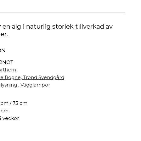
Målarfärg
Delikatesser
High-tech
n älg i naturlig storlek tillverkad av
Miljögården Design
er.
Möbelvård
Smycken
ON
72NOT
r
rthern
e Rogne,
Trond Svendgård
lysning
,
Vägglampor
 cm / 75 cm
 cm
3 veckor