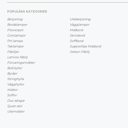
POPULÄRA KATEGORIER
Belysning
Utebelysning
Bordslampor
Vägglampor
Flowerpot
Matbord
Golvlampor
Skrivbord
PH lampa
Soffbord
Taklampor
Superellips Matbord
Fåtöljer
Jetson Fåtölj
Lamino fåtölj
Förvaringsmöbler
Bokhyllor
Byråer
Stringhylla
Vägghyllor
Mattor
Soffor
Dux sängar
Sjuan stol
Utemöbler