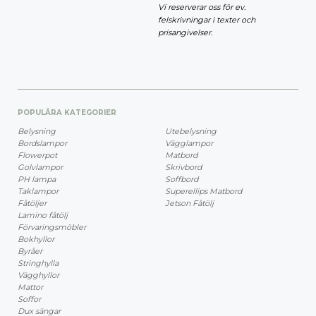
Vi reserverar oss för ev.
felskrivningar i texter och
prisangivelser.
POPULÄRA KATEGORIER
Belysning
Utebelysning
Bordslampor
Vägglampor
Flowerpot
Matbord
Golvlampor
Skrivbord
PH lampa
Soffbord
Taklampor
Superellips Matbord
Fåtöljer
Jetson Fåtölj
Lamino fåtölj
Förvaringsmöbler
Bokhyllor
Byråer
Stringhylla
Vägghyllor
Mattor
Soffor
Dux sängar