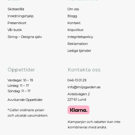
Skötselråd
Om oss
Inredningshjälp
Blogg
Presentkort
Kontakt
Vår butik
Köpvillkor
String – Designa själv
Integritetspolicy
Reklamation
Lediga tjänster
Öppettider
Kontakta oss
Vardagar: 10 – 19
046-13 01 29
Lördag: 11 – 17
info@miljogarden.se
Söndag: 11 – 17
Avtalsvägen 2
227 61 Lund
Avvikande Öppettider
*
Gäller ordinarie priser
och utvalda varumärken.
Kampanjer och rabatter kan inte
kombineras med andra.