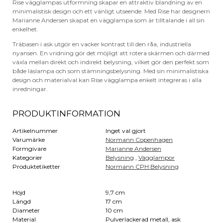
Rise vägglampas utformning skapar en attraktiv blandning av en
minimalistisk design och ett vänligt utseende. Med Rise har designern
Marianne Andersen skapat en vägglampa som är tilltalande i all sin
enkelhet.
Träbasen i ask utgör en vacker kontrast till den råa, industriella
nyansen. En vridning gör det möjligt att rotera skärmen och därmed
växla mellan direkt och indirekt belysning, vilket gör den perfekt som
både läslampa och som stämningsbelysning. Med sin minimalistiska
design och materialval kan Rise vägglampa enkelt integreras i alla
inredningar.
PRODUKTINFORMATION
Artikelnummer
Inget val gjort
Varumärke
Normann Copenhagen
Formgivare
Marianne Andersen
Kategorier
Belysning
,
Vägglampor
Produktetiketter
Normann CPH Belysning
Höjd
9,7 cm
Längd
17 cm
Diameter
10 cm
Material
Pulverlackerad metall, ask