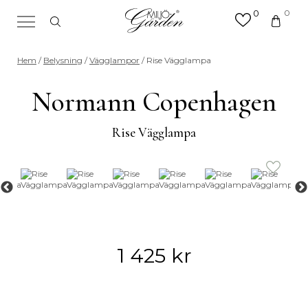
0
0
×
Sök efter valfri produkt eller
Hem
/
Belysning
/
Vägglampor
/ Rise Vägglampa
kategori
Sök
Normann Copenhagen
efter:
Rise Vägglampa
1 425
kr