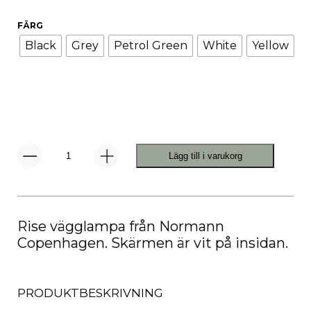
FÄRG
Black
Grey
Petrol Green
White
Yellow
Lägg till i varukorg
Rise
Vägglampa
mängd
Rise vägglampa från Normann
Copenhagen. Skärmen är vit på insidan.
PRODUKTBESKRIVNING