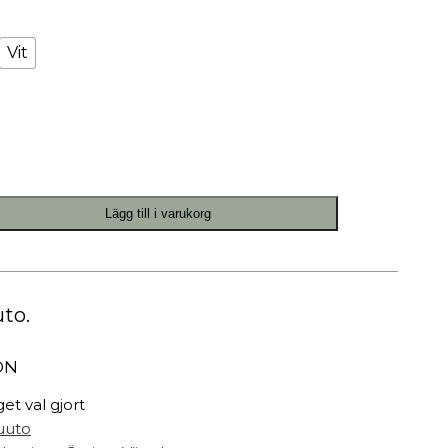
Målarfärg
Delikatesser
Vit
High-tech
Miljögården Design
Möbelvård
Smycken
Lägg till i varukorg
r
to.
ON
get val gjort
uuto