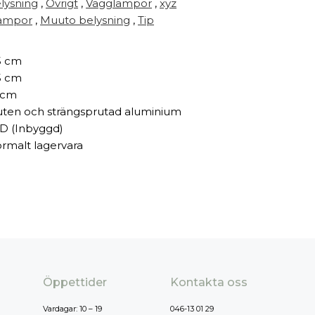
lysning
,
Övrigt
,
Vägglampor
,
xyz
ampor
,
Muuto belysning
,
Tip
5 cm
5 cm
 cm
uten och strängsprutad aluminium
D (Inbyggd)
rmalt lagervara
Öppettider
Kontakta oss
Vardagar: 10 – 19
046-13 01 29