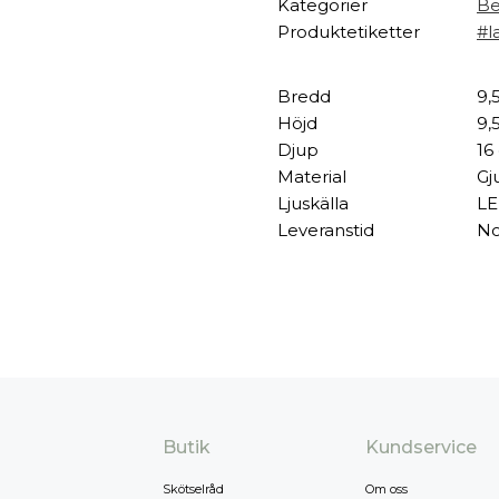
Kategorier
Be
Produktetiketter
#l
Bredd
9,
Höjd
9,
Djup
16
Material
Gj
Ljuskälla
LE
Leveranstid
No
Butik
Kundservice
Skötselråd
Om oss