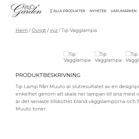
ALLA PRODUKTER
NYHETER
VARUMÄRKEN
Hem
/
Övrigt
/
xyz
/ Tip Vägglampa
MÖBLER
DEKORATION
Bord
Badrum
Fåtöljer
Barn
Hallbänkar
Affischer
PRODUKTBESKRIVNING
Kontorsmöbler
Dekorativt
Möbeltillbehör
Fat & skålar
Tip Lamp från Muuto är slutresultatet av en designp
Soffor
Förvaring
enkelhet genom att skala ner lampan till sina mest v
Stolar
Glas & porslin
är det senaste tillskottet bland väggslamporna och finn
Stolsdynor
Klockor
Muuto toner.
Utemöbler
Knoppar & Handtag
Kök & Servering
Kontor
Ljus & ljusstakar