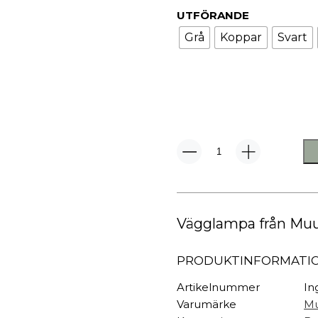
TEXTIL
UTFÖRANDE
Plädar
Grå
Koppar
Svart
Kuddar & täcken
HALL
Överkast
Sängkläder
Galgar
Badrockar
Hallbänkar
Badrumsmattor
Klädhängare
Dukning
Krokar
Handdukar
Sko- & hatthyllo
Tip
Vägglampa
Prydnadskuddar
Hallmattor
mängd
Vägglampa från Muu
PRODUKTINFORMATI
Artikelnummer
In
Varumärke
M