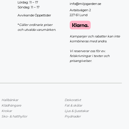
Lördag: 11 – 17
info@miljogarden.se
Söndag: 11 – 17
Avtalsvägen 2
227 61 Lund
Avvikande Öppettider
*
Gäller ordinarie priser
och utvalda varumärken.
Kampanjer och rabatter kan inte
kombineras med andra.
Vi reserverar oss för ev.
felskrivningar i texter och
prisangivelser.
Hallbänkar
Dekorativt
Klädhängare
Fat & skålar
Krokar
Ljus & ljusstakar
Sko- & hatthyllor
Prydnader