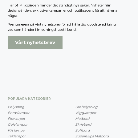
Här på Miljögården händer det ständigt nya saker. Nyheter från
designvärlden, exklusiva kampanjer och butiksevent för att nämna
några.
Prenumerera på vårt nyhetsbrev för att hålla dig uppdaterad kring
vad som händer i inredningshuset i Lund.
Vårt nyhetsbrev
POPULÄRA KATEGORIER
Belysning
Utebelysning
Bordslampor
Vägglampor
Flowerpot
Matbord
Golvlampor
Skrivbord
PH lampa
Soffbord
Taklampor
Superellips Matbord