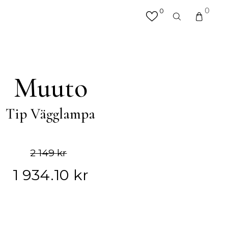
0
0
×
valfri produkt eller kategori
R
MATTOR
Muuto
Hallmattor
Köksmattor
Tip Vägglampa
Matplatsmattor
Utemattor
Vardagsrumsmattor & Soffmattor
Badrumsmattor
2 149
kr
1 934.10
kr
ÖVRIGT
Accessoarer
Väskor