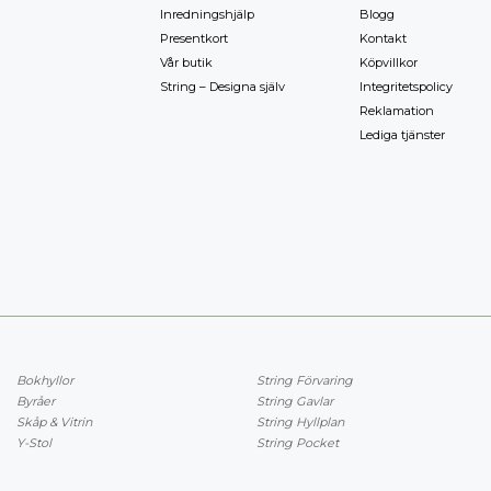
Inredningshjälp
Blogg
Presentkort
Kontakt
Vår butik
Köpvillkor
String – Designa själv
Integritetspolicy
Reklamation
Lediga tjänster
Bokhyllor
String Förvaring
Byråer
String Gavlar
Skåp & Vitrin
String Hyllplan
Y-Stol
String Pocket