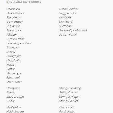
POPULÄRA KATEGORIER
Belysning
Utebelysning
Bordslampor
Vägglampor
Flowerpot
Matbord
Golvlampor
Skrivbord
PH lampa
Soffbord
Taklampor
Superellips Matbord
Fåtöljer
Jetson Fåtölj
Lamino fåtölj
Förvaringsmöbler
Bokhyllor
Byråer
Stringhylla
Vägghyllor
Mattor
Soffor
Dux sängar
Sjuan stol
Utemöbler
Bokhyllor
String Förvaring
Byråer
String Gavlar
Skåp & Vitrin
String Hyllplan
Y-Stol
String Pocket
Hallbänkar
Dekorativt
Klädhängare
Fat & skålar