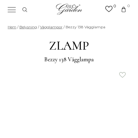
0
0
×
Sök efter valfri produkt eller
Hem
/
Belysning
/
Vägglampor
/ Bezzy 138 Vägglampa
kategori
Sök
ZLAMP
efter:
Bezzy 138 Vägglampa