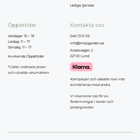
Lediga tjänster
Öppettider
Kontakta oss
Vardagar: 10 – 19
046-13 01 29
Lördag: 11 – 17
info@miljogarden.se
Söndag: 11 – 17
Avtalsvägen 2
227 61 Lund
Avvikande Öppettider
*
Gäller ordinarie priser
och utvalda varumärken.
Kampanjer och rabatter kan inte
kombineras med andra.
Vi reserverar oss för ev.
felskrivningar i texter och
prisangivelser.