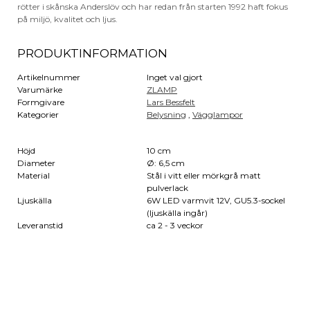
rötter i skånska Anderslöv och har redan från starten 1992 haft fokus
på miljö, kvalitet och ljus.
PRODUKTINFORMATION
Artikelnummer
Inget val gjort
Varumärke
ZLAMP
Formgivare
Lars Bessfelt
Kategorier
Belysning
,
Vägglampor
Höjd
10 cm
Diameter
Ø: 6,5 cm
Material
Stål i vitt eller mörkgrå matt
pulverlack
Ljuskälla
6W LED varmvit 12V, GU5.3-sockel
(ljuskälla ingår)
Leveranstid
ca 2 - 3 veckor