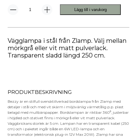
Lägg till i varukorg
Bezzy
138
Vägglampa
mängd
Vägglampa i stål från Zlamp. Välj mellan
mörkgrå eller vit matt pulverlack.
Transparent sladd längd 250 cm.
PRODUKTBESKRIVNING
Bezzy är en stilfull svensktillverkad bordslampa från Zlamp med
detaljer i stål och med vit skärm i miljövänlig värmetålig p.p. plast
belagd med mullbärspapper. Bordslampan är riktbar 360⁰, justerbar
i höjdled och stativet finns i mörkgrå eller vit matt pulverlack.
Väggbrickans storlek är 5 cm. Lampan har en transparent kabel (250
cm) och i paketet ingår både en 6W LED-lampa och en
transformator (elektronisk plug-in 12V Max 20W). Zlamp har sina