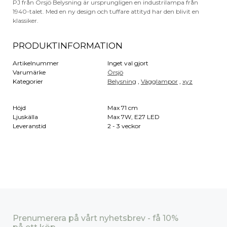
PJ från Örsjö Belysning är ursprungligen en industrilampa från
1940-talet. Med en ny design och tuffare attityd har den blivit en
klassiker.
PRODUKTINFORMATION
Artikelnummer
Inget val gjort
Varumärke
Örsjö
Kategorier
Belysning
,
Vägglampor
,
xyz
Höjd
Max 71 cm
Ljuskälla
Max 7W, E27 LED
Leveranstid
2 - 3 veckor
Prenumerera på vårt nyhetsbrev - få 10%