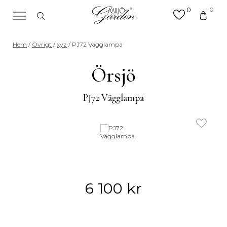
0
0
×
Sök efter valfri produkt eller
Hem
/
Övrigt
/
xyz
/ PJ72 Vägglampa
kategori
Sök
Örsjö
efter:
PJ72 Vägglampa
6 100
kr