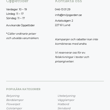
Öppettider
Kontakta oss
Vardagar: 10 – 19
046-13 01 29
Lördag: 11 – 17
info@miljogarden.se
Söndag: 11 – 17
Avtalsvägen 2
227 61 Lund
Avvikande Öppettider
*
Gäller ordinarie priser
och utvalda varumärken.
Kampanjer och rabatter kan inte
kombineras med andra.
Vi reserverar oss för ev.
felskrivningar i texter och
prisangivelser.
POPULÄRA KATEGORIER
Belysning
Utebelysning
Bordslampor
Vägglampor
Flowerpot
Matbord
Golvlampor
Skrivbord