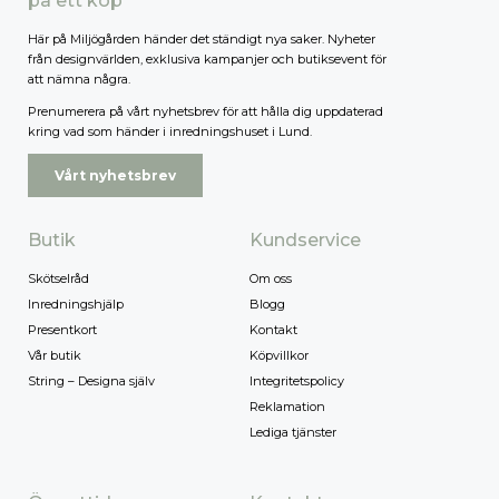
på ett köp
Här på Miljögården händer det ständigt nya saker. Nyheter
från designvärlden, exklusiva kampanjer och butiksevent för
att nämna några.
Prenumerera på vårt nyhetsbrev för att hålla dig uppdaterad
kring vad som händer i inredningshuset i Lund.
Vårt nyhetsbrev
Butik
Kundservice
Skötselråd
Om oss
Inredningshjälp
Blogg
Presentkort
Kontakt
Vår butik
Köpvillkor
String – Designa själv
Integritetspolicy
Reklamation
Lediga tjänster