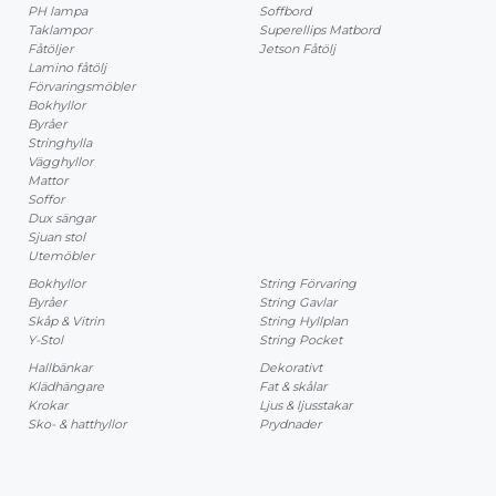
PH lampa
Soffbord
Taklampor
Superellips Matbord
Fåtöljer
Jetson Fåtölj
Lamino fåtölj
Förvaringsmöbler
Bokhyllor
Byråer
Stringhylla
Vägghyllor
Mattor
Soffor
Dux sängar
Sjuan stol
Utemöbler
Bokhyllor
String Förvaring
Byråer
String Gavlar
Skåp & Vitrin
String Hyllplan
Y-Stol
String Pocket
Hallbänkar
Dekorativt
Klädhängare
Fat & skålar
Krokar
Ljus & ljusstakar
Sko- & hatthyllor
Prydnader