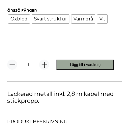
ÖRSJÖ FÄRGER
Oxblod
Svart struktur
Varmgrå
Vit
Lägg till i varukorg
PJ72
Vägglampa
mängd
Lackerad metall inkl. 2,8 m kabel med
stickpropp.
PRODUKTBESKRIVNING