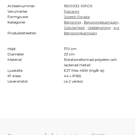
Artikelnummer
1500032-10FOS
Varumärke
Foscarini
Formgivare
Jozeph Forakis
Kategorier
Belysning
,
Belysningskampanj
,
Golvlampor
,
Utebelysning
,
xyz
Produktetiketter
Belysningkampanj
Höjd
170 cm
Diameter
23 cm
Material
Rotationsformad polyeten och
lackerad metall
Ljuskälla
E27 Max 46W (Ingår ej)
IP-klass
44 (-IP65)
Leveranstid
ca 2 veckor