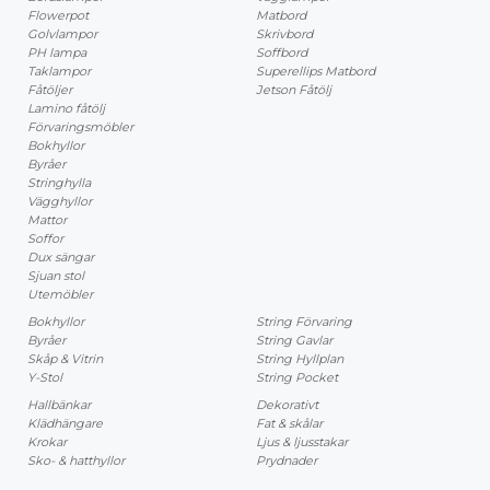
Flowerpot
Matbord
Golvlampor
Skrivbord
PH lampa
Soffbord
Taklampor
Superellips Matbord
Fåtöljer
Jetson Fåtölj
Lamino fåtölj
Förvaringsmöbler
Bokhyllor
Byråer
Stringhylla
Vägghyllor
Mattor
Soffor
Dux sängar
Sjuan stol
Utemöbler
Bokhyllor
String Förvaring
Byråer
String Gavlar
Skåp & Vitrin
String Hyllplan
Y-Stol
String Pocket
Hallbänkar
Dekorativt
Klädhängare
Fat & skålar
Krokar
Ljus & ljusstakar
Sko- & hatthyllor
Prydnader