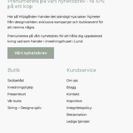
Prenumerera på vårt nyhetsbrev - få 10%
på ett köp
Här på Miljögården händer det ständigt nya saker. Nyheter
från designvärlden, exklusiva kampanjer och butiksevent för
att nämna några.
Prenumerera på vårt nyhetsbrev för att hålla dig uppdaterad
kring vad som händer i inredningshuset i Lund.
Vårt nyhetsbrev
Butik
Kundservice
Skötselråd
Om oss
Inredningshjälp
Blogg
Presentkort
Kontakt
Vår butik
Köpvillkor
String – Designa själv
Integritetspolicy
Reklamation
Lediga tjänster