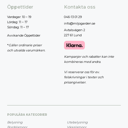
Öppettider
Kontakta oss
Vardagar: 10 – 19
046-13 01 29
Lördag: 11 – 17
info@miljogarden.se
Söndag: 11 – 17
Avtalsvägen 2
227 61 Lund
Avvikande Öppettider
*
Gäller ordinarie priser
och utvalda varumärken.
Kampanjer och rabatter kan inte
kombineras med andra.
Vi reserverar oss för ev.
felskrivningar i texter och
prisangivelser.
POPULÄRA KATEGORIER
Belysning
Utebelysning
Bordslampor
Vägglampor