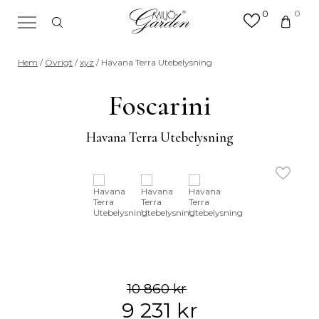
0
0
×
Sök efter valfri produkt eller
Hem
/
Övrigt
/
xyz
/ Havana Terra Utebelysning
kategori
Sök
Foscarini
efter:
Havana Terra Utebelysning
10 860
kr
9 231
kr