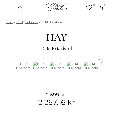
0
0
×
Sök efter valfri produkt eller
Hem
/
Bord
/
Sidobord
/ DLM Brickbord
kategori
Sök
HAY
efter:
DLM Brickbord
2 699
kr
2 267.16
kr