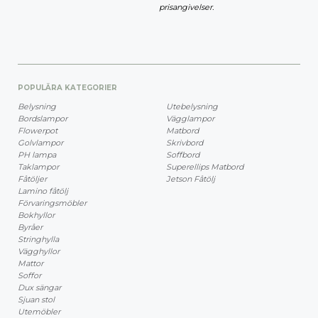
prisangivelser.
POPULÄRA KATEGORIER
Belysning
Utebelysning
Bordslampor
Vägglampor
Flowerpot
Matbord
Golvlampor
Skrivbord
PH lampa
Soffbord
Taklampor
Superellips Matbord
Fåtöljer
Jetson Fåtölj
Lamino fåtölj
Förvaringsmöbler
Bokhyllor
Byråer
Stringhylla
Vägghyllor
Mattor
Soffor
Dux sängar
Sjuan stol
Utemöbler