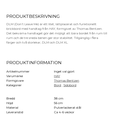
PRODUKTBESKRIVNING
DLM (Don’t Leave Me) är ett litet, lättplacerat och funktionellt
brickbord med handtag från HAY, formgivet av Thomas Bentzen.
Det bekväma handtaget gör det möjligt att bära bordet från rum till
rum och de tre sneda benen ger stor stabilitet. Tillgänglig i flera
färger och två storlekar, DLM och DLM XL.
PRODUKTINFORMATION
Artikelnummer
Inget val gjort
Varumärke
HAY
Formgivare
Thomas Bentzen
Kategorier
Bord
,
Sidobord
Bredd
38 cm
Höjd
56 cm
Material
Pulverlackerat stål
Leveranstid
Ca 4-6 veckor