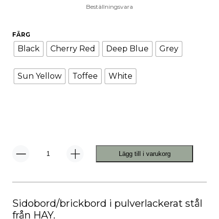
Beställningsvara
FÄRG
Black
Cherry Red
Deep Blue
Grey
Sun Yellow
Toffee
White
Lägg till i varukorg
DLM
Brickbord
mängd
Sidobord/brickbord i pulverlackerat stål
från HAY.