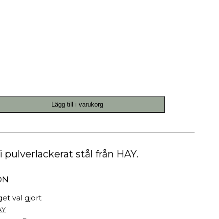
Målarfärg
Delikatesser
High-tech
Miljögården Design
Möbelvård
Smycken
Lägg till i varukorg
r
 pulverlackerat stål från HAY.
ON
get val gjort
AY