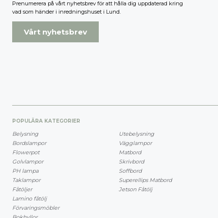
Prenumerera på vårt nyhetsbrev för att hålla dig uppdaterad kring
vad som händer i inredningshuset i Lund.
Vårt nyhetsbrev
POPULÄRA KATEGORIER
Belysning
Utebelysning
Bordslampor
Vägglampor
Flowerpot
Matbord
Golvlampor
Skrivbord
PH lampa
Soffbord
Taklampor
Superellips Matbord
Fåtöljer
Jetson Fåtölj
Lamino fåtölj
Förvaringsmöbler
Bokhyllor