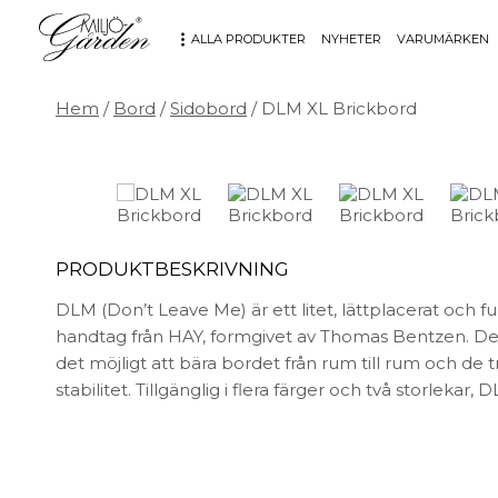
ALLA PRODUKTER
NYHETER
VARUMÄRKEN
Hem
/
Bord
/
Sidobord
/ DLM XL Brickbord
MÖBLER
DEKORATION
Bord
Badrum
Fåtöljer
Barn
Hallbänkar
Affischer
PRODUKTBESKRIVNING
Kontorsmöbler
Dekorativt
Möbeltillbehör
Fat & skålar
DLM (Don’t Leave Me) är ett litet, lättplacerat och 
Soffor
Förvaring
handtag från HAY, formgivet av Thomas Bentzen. D
Stolar
Glas & porslin
det möjligt att bära bordet från rum till rum och de
Stolsdynor
Klockor
stabilitet. Tillgänglig i flera färger och två storlekar
Utemöbler
Knoppar & Handtag
Kök & Servering
Kontor
Ljus & ljusstakar