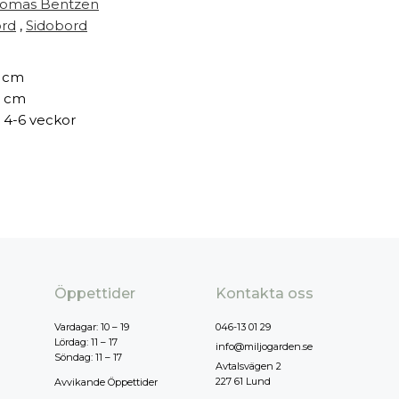
omas Bentzen
rd
,
Sidobord
 cm
 cm
 4-6 veckor
Öppettider
Kontakta oss
Vardagar: 10 – 19
046-13 01 29
Lördag: 11 – 17
info@miljogarden.se
Söndag: 11 – 17
Avtalsvägen 2
227 61 Lund
Avvikande Öppettider