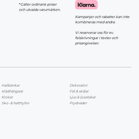
*
Gäller ordinarie priser
och utvalda varumärken.
Kampanjer och rabatter kan inte
kombineras med andra.
Vi reserverar oss för ev.
felskrivningar i texter och
prisangivelser.
Hallbänkar
Dekorativt
Klädhängare
Fat & skålar
Krokar
Ljus & ljusstakar
Sko- & hatthyllor
Prydnader