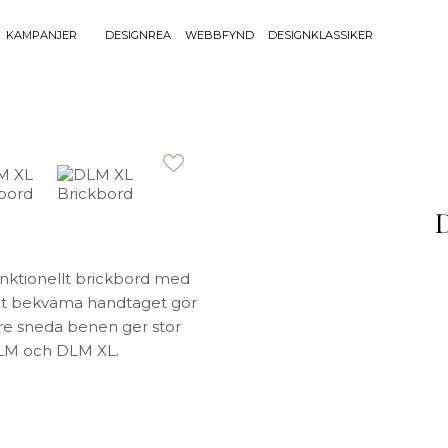
KAMPANJER
DESIGNREA
WEBBFYND
DESIGNKLASSIKER
Sök efter 
Sök
BELYSNING
UTEMÖBLE
efter:
Bordslampor
Bänkar
Golvlampor
Bord
Lamptillbehör
Dynor
Portabla Lampor
Fåtöljer
Spotlights
Förvaring
funktionellt brickbord med
Taklampor
Grill
et bekväma handtaget gör
Plafonder
Matgrupper
 tre sneda benen ger stor
Utebelysning
Pallar
, DLM och DLM XL.
Vägglampor
Parasoll
Soffor
Solsängar
Stolar