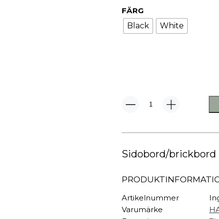
TEXTIL
FÄRG
Plädar
Black
White
Kuddar & täcken
HALL
Överkast
Sängkläder
Galgar
Badrockar
Hallbänkar
Badrumsmattor
Klädhängare
Dukning
Krokar
Handdukar
Sko- & hatthyllo
DLM
XL
Prydnadskuddar
Hallmattor
Brickbord
mängd
Sidobord/brickbord i
PRODUKTINFORMATI
Artikelnummer
In
Varumärke
H