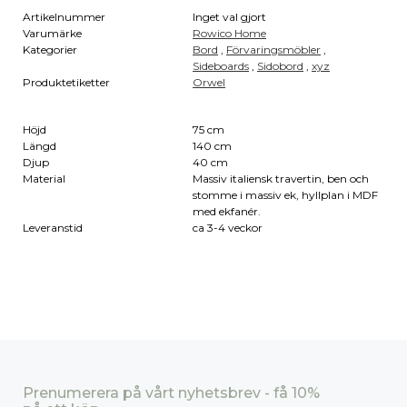
Artikelnummer
Inget val gjort
Varumärke
Rowico Home
Kategorier
Bord
,
Förvaringsmöbler
,
Sideboards
,
Sidobord
,
xyz
Produktetiketter
Orwel
Höjd
75 cm
Längd
140 cm
Djup
40 cm
Material
Massiv italiensk travertin, ben och
stomme i massiv ek, hyllplan i MDF
med ekfanér.
Leveranstid
ca 3-4 veckor
Prenumerera på vårt nyhetsbrev - få 10%