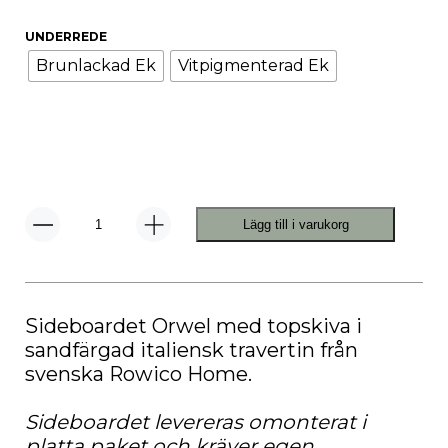
UNDERREDE
Brunlackad Ek
Vitpigmenterad Ek
Lägg till i varukorg
Orwel
Sideboard
mängd
Sideboardet Orwel med topskiva i
sandfärgad italiensk travertin från
svenska Rowico Home.
Sideboardet levereras omonterat i
platta paket och kräver egen