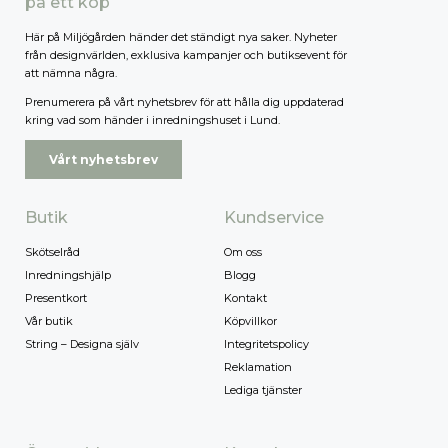
på ett köp
Här på Miljögården händer det ständigt nya saker. Nyheter
från designvärlden, exklusiva kampanjer och butiksevent för
att nämna några.
Prenumerera på vårt nyhetsbrev för att hålla dig uppdaterad
kring vad som händer i inredningshuset i Lund.
Vårt nyhetsbrev
Butik
Kundservice
Skötselråd
Om oss
Inredningshjälp
Blogg
Presentkort
Kontakt
Vår butik
Köpvillkor
String – Designa själv
Integritetspolicy
Reklamation
Lediga tjänster