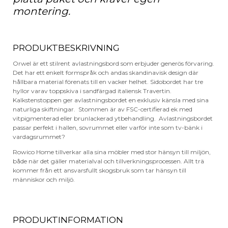
montering.
PRODUKTBESKRIVNING
Orwel är ett stilrent avlastningsbord som erbjuder generös förvaring.
Det har ett enkelt formspråk och andas skandinavisk design där
hållbara material förenats till en vacker helhet. Sidobordet har tre
hyllor varav toppskiva i sandfärgad italiensk Travertin.
Kalkstenstoppen ger avlastningsbordet en exklusiv känsla med sina
naturliga skiftningar. Stommen är av FSC-certifierad ek med
vitpigmenterad eller brunlackerad ytbehandling. Avlastningsbordet
passar perfekt i hallen, sovrummet eller varför inte som tv-bänk i
vardagsrummet?
Rowico Home tillverkar alla sina möbler med stor hänsyn till miljön,
både när det gäller materialval och tillverkningsprocessen. Allt trä
kommer från ett ansvarsfullt skogsbruk som tar hänsyn till
människor och miljö.
PRODUKTINFORMATION