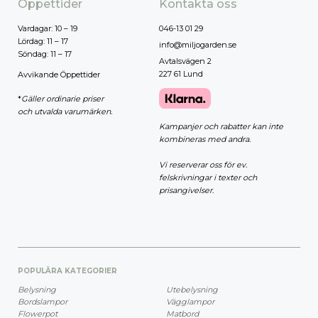
Öppettider
Kontakta oss
Vardagar: 10 – 19
046-13 01 29
Lördag: 11 – 17
info@miljogarden.se
Söndag: 11 – 17
Avtalsvägen 2
227 61 Lund
Avvikande Öppettider
*
Gäller ordinarie priser
och utvalda varumärken.
Kampanjer och rabatter kan inte
kombineras med andra.
Vi reserverar oss för ev.
felskrivningar i texter och
prisangivelser.
POPULÄRA KATEGORIER
Belysning
Utebelysning
Bordslampor
Vägglampor
Flowerpot
Matbord