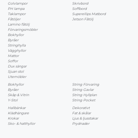
Golvlampor
Skrivbord
PH lampa
Soffbord
Taklampor
Superellips Matbord
Fåtöljer
Jetson Fåtölj
Lamino fåtölj
Förvaringsmöbler
Bokhyllor
Byråer
Stringhylla
Vägghyllor
Mattor
Soffor
Dux sängar
Sjuan stol
Utemöbler
Bokhyllor
String Förvaring
Byråer
String Gavlar
Skåp & Vitrin
String Hyllplan
Y-Stol
String Pocket
Hallbänkar
Dekorativt
Klädhängare
Fat & skålar
Krokar
Ljus & ljusstakar
Sko- & hatthyllor
Prydnader