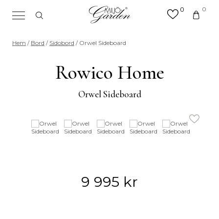
0
0
×
Sök efter valfri produkt eller
Hem
/
Bord
/
Sidobord
/ Orwel Sideboard
kategori
Sök
Rowico Home
efter:
Orwel Sideboard
9 995
kr