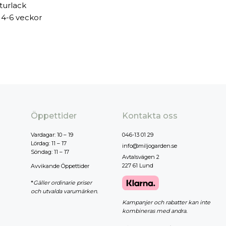
turlack
 4-6 veckor
Öppettider
Kontakta oss
Vardagar: 10 – 19
046-13 01 29
Lördag: 11 – 17
info@miljogarden.se
Söndag: 11 – 17
Avtalsvägen 2
227 61 Lund
Avvikande Öppettider
*
Gäller ordinarie priser
och utvalda varumärken.
Kampanjer och rabatter kan inte
kombineras med andra.