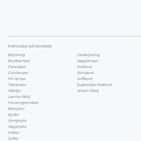
POPULÄRA KATEGORIER
Belysning
Utebelysning
Bordslampor
Vägglampor
Flowerpot
Matbord
Golvlampor
Skrivbord
PH lampa
Soffbord
Taklampor
Superellips Matbord
Fåtöljer
Jetson Fåtölj
Lamino fåtölj
Förvaringsmöbler
Bokhyllor
Byråer
Stringhylla
Vägghyllor
Mattor
Soffor