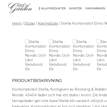
ALLA PRODUKTER
NYHETER
VARUMÄRKEN
Hem
/
Stolar
/
Karmstolar
/ Stella Kontorsstol Elmo N
MÖBLER
DEKORATION
Bord
Badrum
Fåtöljer
Barn
Hallbänkar
Affischer
Kontorsmöbler
Dekorativt
Möbeltillbehör
Fat & skålar
Soffor
Förvaring
Stolar
Glas & porslin
PRODUKTBESKRIVNING
Stolsdynor
Klockor
Utemöbler
Knoppar & Handtag
Kontorsstolen Stella, formgiven av Broberg & Ridders
Kök & Servering
Nordic 43404 läder och har ett stativ i krom. De lin
tärnsjöläder ger inte bara Stella ett vackert uttryck u
Kontor
bekväma. Kontorsstolen är höj och sänkbar. Libri skr
Ljus & ljusstakar