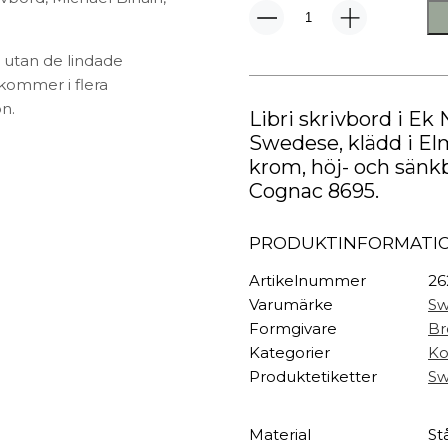
TEXTIL
Stella
Plädar
Kontorsstol
s utan de lindade
Elmo
Kuddar & täcken
HALL
Nordic
kommer i flera
Överkast
Och
n.
Sängkläder
Galgar
Libri skrivbord i Ek 
Libri
Skrivbord
Badrockar
Hallbänkar
Swedese, klädd i Elm
Ek
krom, höj- och sänk
Badrumsmattor
Klädhängare
mängd
Cognac 8695.
Dukning
Krokar
Handdukar
Sko- & hatthyllo
Prydnadskuddar
Hallmattor
PRODUKTINFORMATI
Artikelnummer
26
Varumärke
Sw
Formgivare
Br
Kategorier
Ko
Produktetiketter
Sw
Material
St