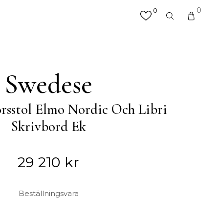
0
0
×
valfri produkt eller kategori
R
MATTOR
Swedese
Hallmattor
Köksmattor
orsstol Elmo Nordic Och Libri
Matplatsmattor
Utemattor
Skrivbord Ek
Vardagsrumsmattor & Soffmattor
Badrumsmattor
29 210
kr
ÖVRIGT
Beställningsvara
Accessoarer
Väskor