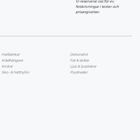
Vi reserverar oss för ev.
felskrivningar i texter och
prisangivelser.
Hallbänkar
Dekorativt
Klädhängare
Fat & skålar
Krokar
Ljus & ljusstakar
Sko- & hatthyllor
Prydnader