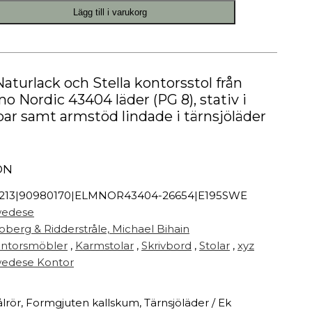
Målarfärg
Lägg till i varukorg
Delikatesser
High-tech
Miljögården Design
Möbelvård
Naturlack och Stella kontorsstol från
Smycken
o Nordic 43404 läder (PG 8), stativ i
bar samt armstöd lindade i tärnsjöläder
r
ON
213|90980170|ELMNOR43404-26654|E195SWE
edese
oberg & Ridderstråle,
Michael Bihain
ntorsmöbler
,
Karmstolar
,
Skrivbord
,
Stolar
,
xyz
edese Kontor
ålrör, Formgjuten kallskum, Tärnsjöläder / Ek