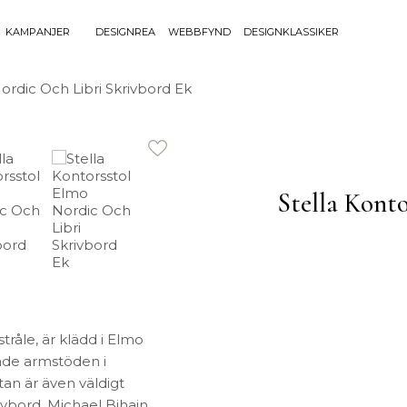
KAMPANJER
DESIGNREA
WEBBFYND
DESIGNKLASSIKER
Sök efter 
ordic Och Libri Skrivbord Ek
Sök
BELYSNING
UTEMÖBLE
efter:
Bordslampor
Bänkar
Golvlampor
Bord
Stella Kont
Lamptillbehör
Dynor
Portabla Lampor
Fåtöljer
Spotlights
Förvaring
Taklampor
Grill
Plafonder
Matgrupper
Utebelysning
Pallar
Vägglampor
Parasoll
tråle, är klädd i Elmo
Soffor
dade armstöden i
tan är även väldigt
Solsängar
ivbord, Michael Bihain,
Stolar