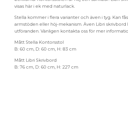
FÖRVARING & HYLLSYSTEM
visas här i ek med naturlack.
Speglar
Bokhyllor
Trädgård
Stella kommer i flera varianter och även i tyg. Kan få
Byråer
Vaser & Krukor
armstöden eller höj-mekanism. Även Libri skrivbord 
Mediabänkar
utföranden. Vänligen kontakta oss för mer informatio
Sideboards
Skåp & Vitrin
Mått Stella Kontorsstol
SOVRUM
Stringhylla
B: 60 cm, D: 60 cm, H: 83 cm
Vägghyllor
Sängbord
Mått Libri Skrivbord
Sko- & hatthyllor
Kuddar & täcken
B: 76 cm, D: 60 cm, H: 227 cm
Sängar & madrasser
Sänggavlar