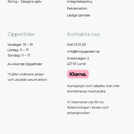
String – Designa själv
Integritetspolicy
Reklamation
Lediga tjänster
Öppettider
Kontakta oss
Vardagar: 10 – 19
046-13 01 29
Lördag: 11 – 17
info@miljogarden.se
Söndag: 11 – 17
Avtalsvägen 2
227 61 Lund
Avvikande Öppettider
*
Gäller ordinarie priser
och utvalda varumärken.
Kampanjer och rabatter kan inte
kombineras med andra.
Vi reserverar oss för ev.
felskrivningar i texter och
prisangivelser.