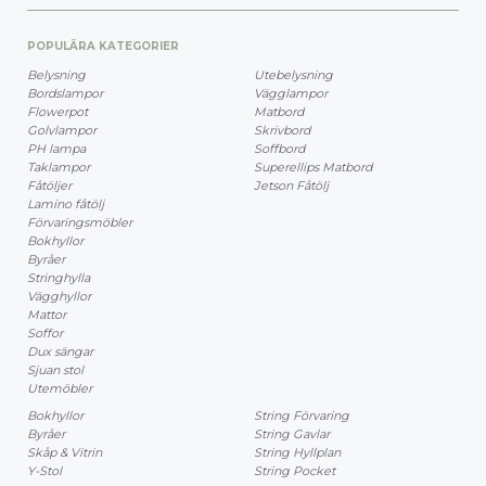
POPULÄRA KATEGORIER
Belysning
Utebelysning
Bordslampor
Vägglampor
Flowerpot
Matbord
Golvlampor
Skrivbord
PH lampa
Soffbord
Taklampor
Superellips Matbord
Fåtöljer
Jetson Fåtölj
Lamino fåtölj
Förvaringsmöbler
Bokhyllor
Byråer
Stringhylla
Vägghyllor
Mattor
Soffor
Dux sängar
Sjuan stol
Utemöbler
Bokhyllor
String Förvaring
Byråer
String Gavlar
Skåp & Vitrin
String Hyllplan
Y-Stol
String Pocket