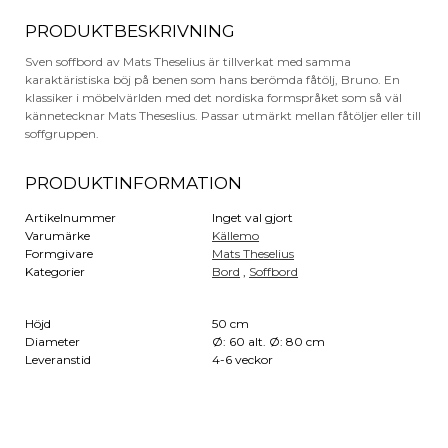
PRODUKTBESKRIVNING
Sven soffbord av Mats Theselius är tillverkat med samma
karaktäristiska böj på benen som hans berömda fåtölj, Bruno. En
klassiker i möbelvärlden med det nordiska formspråket som så väl
kännetecknar Mats Theseslius. Passar utmärkt mellan fåtöljer eller till
soffgruppen.
PRODUKTINFORMATION
Artikelnummer
Inget val gjort
Varumärke
Källemo
Formgivare
Mats Theselius
Kategorier
Bord
,
Soffbord
Höjd
50 cm
Diameter
Ø: 60 alt. Ø: 80 cm
Leveranstid
4-6 veckor