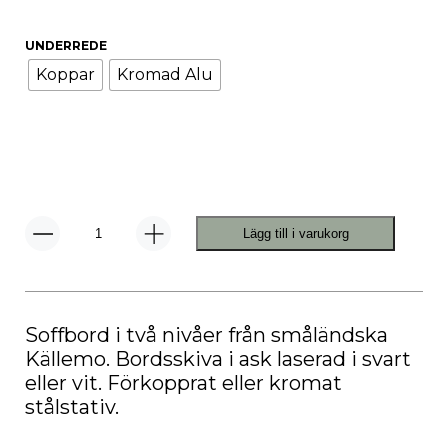
UNDERREDE
Koppar
Kromad Alu
Lägg till i varukorg
Sven
Soffbord
mängd
Soffbord i två nivåer från småländska
Källemo. Bordsskiva i ask laserad i svart
eller vit. Förkopprat eller kromat
stålstativ.