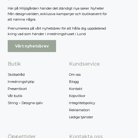
Här på Miljögården händer det ständigt nya saker. Nyheter
från designvärlden, exklusiva kampanjer och butiksevent för
att nämna några.
Prenumerera på vårt nyhetsbrev för att hålla dig uppdaterad
kring vad som händer i inredningshuset i Lund.
Vårt nyhetsbrev
Butik
Kundservice
Skötselråd
Om oss
Inredningshjälp
Blogg
Presentkort
Kontakt
Vår butik
Köpvillkor
String – Designa själv
Integritetspolicy
Reklamation
Lediga tjänster
Öppettider
Kontakta oss