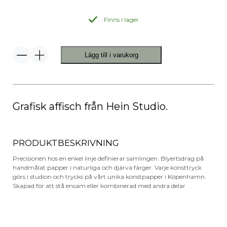
Finns i lager
Lägg till i varukorg
One
Line
no.
03
Affisch
40x50
cm
Grafisk affisch från Hein Studio.
mängd
PRODUKTBESKRIVNING
Precisionen hos en enkel linje definierar samlingen. Blyertsdrag på
handmålat papper i naturliga och djärva färger. Varje konsttryck
görs i studion och trycks på vårt unika konstpapper i Köpenhamn.
Skapad för att stå ensam eller kombinerad med andra delar