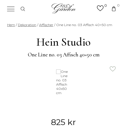
0
0
×
Sök efter valfri produkt eller
Hem
/
Dekoration
/
Affischer
/ One Line no. 03 Affisch 40×50 cm
kategori
Sök
Hein Studio
efter:
One Line no. 03 Affisch 40×50 cm
825
kr