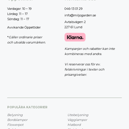
Vardagar: 10 – 19
046-13 01 29
Lördag: 11 – 17
info@miljogarden.se
Söndag: 11 – 17
Avtalsvägen 2
227 61 Lund
Avvikande Öppettider
*
Gäller ordinarie priser
och utvalda varumärken.
Kampanjer och rabatter kan inte
kombineras med andra.
Vi reserverar oss för ev.
felskrivningar i texter och
prisangivelser.
POPULÄRA KATEGORIER
Belysning
Utebelysning
Bordslampor
Vägglampor
Flowerpot
Matbord