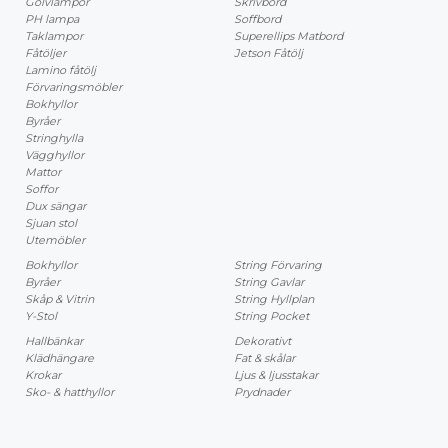
Golvlampor
Skrivbord
PH lampa
Soffbord
Taklampor
Superellips Matbord
Fåtöljer
Jetson Fåtölj
Lamino fåtölj
Förvaringsmöbler
Bokhyllor
Byråer
Stringhylla
Vägghyllor
Mattor
Soffor
Dux sängar
Sjuan stol
Utemöbler
Bokhyllor
String Förvaring
Byråer
String Gavlar
Skåp & Vitrin
String Hyllplan
Y-Stol
String Pocket
Hallbänkar
Dekorativt
Klädhängare
Fat & skålar
Krokar
Ljus & ljusstakar
Sko- & hatthyllor
Prydnader