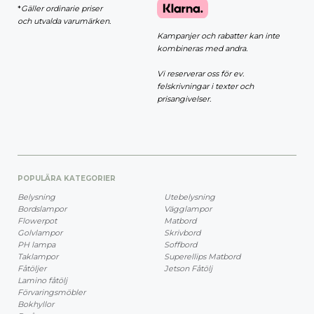
*
Gäller ordinarie priser
och utvalda varumärken.
Kampanjer och rabatter kan inte
kombineras med andra.
Vi reserverar oss för ev.
felskrivningar i texter och
prisangivelser.
POPULÄRA KATEGORIER
Belysning
Utebelysning
Bordslampor
Vägglampor
Flowerpot
Matbord
Golvlampor
Skrivbord
PH lampa
Soffbord
Taklampor
Superellips Matbord
Fåtöljer
Jetson Fåtölj
Lamino fåtölj
Förvaringsmöbler
Bokhyllor