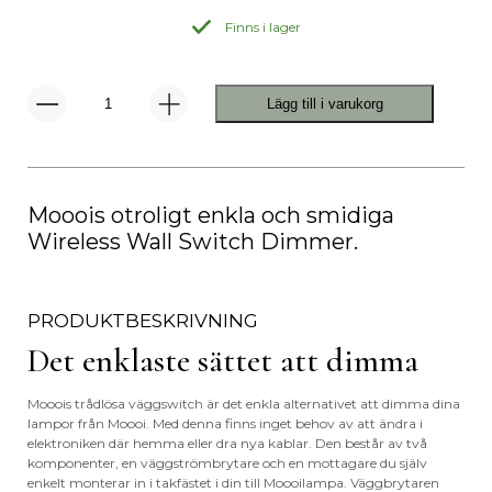
Finns i lager
Lägg till i varukorg
Wireless
Wall
Switch
Dimmer
mängd
Mooois otroligt enkla och smidiga
Wireless Wall Switch Dimmer.
PRODUKTBESKRIVNING
Det enklaste sättet att dimma
Mooois trådlösa väggswitch är det enkla alternativet att dimma dina
lampor från Moooi. Med denna finns inget behov av att ändra i
elektroniken där hemma eller dra nya kablar. Den består av två
komponenter, en väggströmbrytare och en mottagare du själv
enkelt monterar in i takfästet i din till Moooilampa. Väggbrytaren