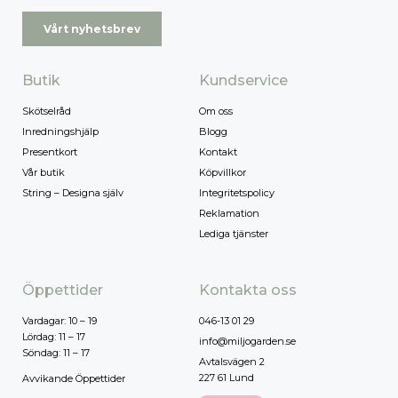
Vårt nyhetsbrev
Butik
Kundservice
Skötselråd
Om oss
Inredningshjälp
Blogg
Presentkort
Kontakt
Vår butik
Köpvillkor
String – Designa själv
Integritetspolicy
Reklamation
Lediga tjänster
Öppettider
Kontakta oss
Vardagar: 10 – 19
046-13 01 29
Lördag: 11 – 17
info@miljogarden.se
Söndag: 11 – 17
Avtalsvägen 2
227 61 Lund
Avvikande Öppettider