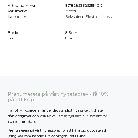
Artikelnummer
8718282362625MOO
Varumärke
Moooi
Kategorier
Belysning
,
Elektronik
,
xyz
Bredd
8,5 cm
Höjd
8,5 cm
Prenumerera på vårt nyhetsbrev - få 10%
på ett köp
Här på Miljögården händer det ständigt nya saker. Nyheter
från designvärlden, exklusiva kampanjer och butiksevent för
att nämna några.
Prenumerera på vårt nyhetsbrev för att hålla dig uppdaterad
kring vad som händer i inredningshuset i Lund.