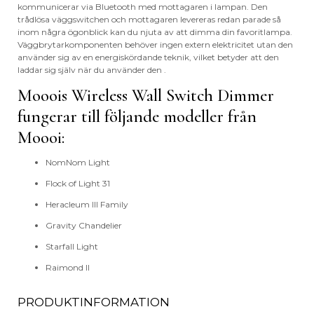
kommunicerar via Bluetooth med mottagaren i lampan. Den
trådlösa väggswitchen och mottagaren levereras redan parade så
inom några ögonblick kan du njuta av att dimma din favoritlampa.
Väggbrytarkomponenten behöver ingen extern elektricitet utan den
använder sig av en energiskördande teknik, vilket betyder att den
laddar sig själv när du använder den .
Mooois Wireless Wall Switch Dimmer
fungerar till följande modeller från
Moooi:
NomNom Light
Flock of Light 31
Heracleum III Family
Gravity Chandelier
Starfall Light
Raimond II
PRODUKTINFORMATION