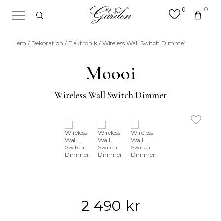
0
0
×
Sök efter valfri produkt eller
Hem
/
Dekoration
/
Elektronik
/ Wireless Wall Switch Dimmer
kategori
Sök
Moooi
efter:
Wireless Wall Switch Dimmer
2 490
kr