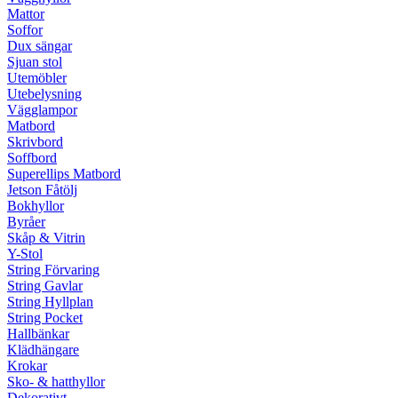
Mattor
Soffor
Dux sängar
Sjuan stol
Utemöbler
Utebelysning
Vägglampor
Matbord
Skrivbord
Soffbord
Superellips Matbord
Jetson Fåtölj
Bokhyllor
Byråer
Skåp & Vitrin
Y-Stol
String Förvaring
String Gavlar
String Hyllplan
String Pocket
Hallbänkar
Klädhängare
Krokar
Sko- & hatthyllor
Dekorativt