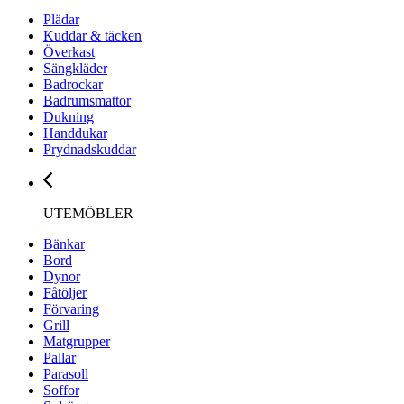
Plädar
Kuddar & täcken
Överkast
Sängkläder
Badrockar
Badrumsmattor
Dukning
Handdukar
Prydnadskuddar
UTEMÖBLER
Bänkar
Bord
Dynor
Fåtöljer
Förvaring
Grill
Matgrupper
Pallar
Parasoll
Soffor