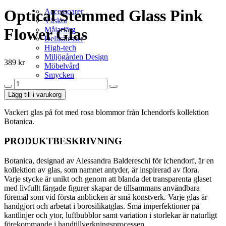
Optical Stemmed Glass Pink
Accessoarer
Väskor
Flower Glas
Målarfärg
Delikatesser
High-tech
Miljögården Design
389
kr
Möbelvård
Smycken
Optical
Stemmed
Lägg till i varukorg
Glass
Pink
Vackert glas på fot med rosa blommor från Ichendorfs kollektion
Flower
Botanica.
Glas
mängd
PRODUKTBESKRIVNING
Botanica, designad av Alessandra Baldereschi för Ichendorf, är en
kollektion av glas, som namnet antyder, är inspirerad av flora.
Varje stycke är unikt och genom att blanda det transparenta glaset
med livfullt färgade figurer skapar de tillsammans användbara
föremål som vid första anblicken är små konstverk. Varje glas är
handgjort och arbetat i borosilikatglas. Små imperfektioner på
kantlinjer och ytor, luftbubblor samt variation i storlekar är naturligt
förekommande i handtillverkningsprocessen.