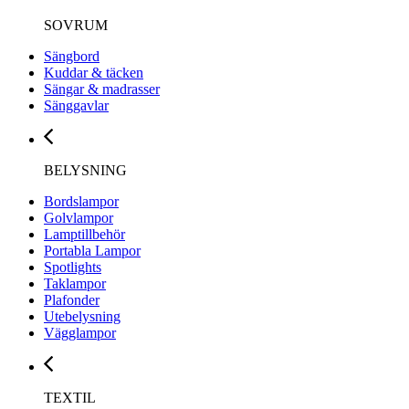
SOVRUM
Sängbord
Kuddar & täcken
Sängar & madrasser
Sänggavlar
BELYSNING
Bordslampor
Golvlampor
Lamptillbehör
Portabla Lampor
Spotlights
Taklampor
Plafonder
Utebelysning
Vägglampor
TEXTIL