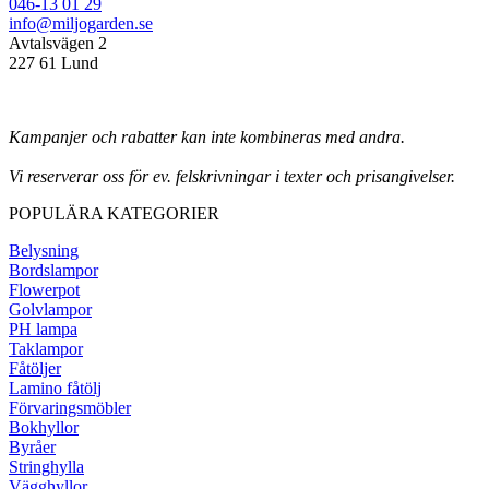
046-13 01 29
info@miljogarden.se
Avtalsvägen 2
227 61 Lund
Kampanjer och rabatter kan inte kombineras med andra.
Vi reserverar oss för ev. felskrivningar i texter och prisangivelser.
POPULÄRA KATEGORIER
Belysning
Bordslampor
Flowerpot
Golvlampor
PH lampa
Taklampor
Fåtöljer
Lamino fåtölj
Förvaringsmöbler
Bokhyllor
Byråer
Stringhylla
Vägghyllor