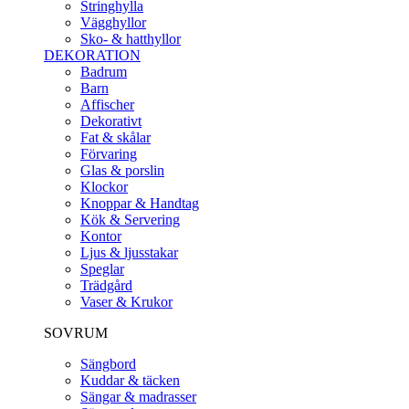
Stringhylla
Vägghyllor
Sko- & hatthyllor
DEKORATION
Badrum
Barn
Affischer
Dekorativt
Fat & skålar
Förvaring
Glas & porslin
Klockor
Knoppar & Handtag
Kök & Servering
Kontor
Ljus & ljusstakar
Speglar
Trädgård
Vaser & Krukor
SOVRUM
Sängbord
Kuddar & täcken
Sängar & madrasser