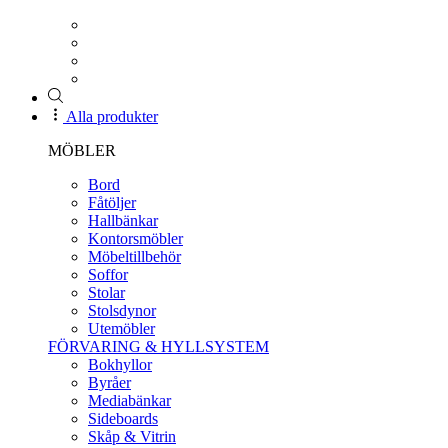
Alla produkter
MÖBLER
Bord
Fåtöljer
Hallbänkar
Kontorsmöbler
Möbeltillbehör
Soffor
Stolar
Stolsdynor
Utemöbler
FÖRVARING & HYLLSYSTEM
Bokhyllor
Byråer
Mediabänkar
Sideboards
Skåp & Vitrin