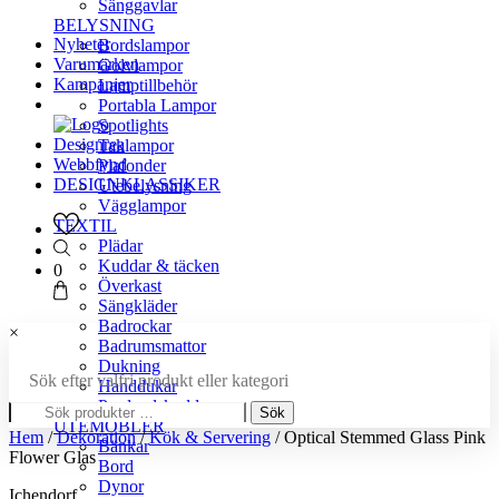
Sänggavlar
BELYSNING
Nyheter
Bordslampor
Varumärken
Golvlampor
Kampanjer
Lamptillbehör
Portabla Lampor
Spotlights
Designrea
Taklampor
Webbfynd
Plafonder
DESIGNKLASSIKER
Utebelysning
Vägglampor
TEXTIL
Plädar
Kuddar & täcken
0
Överkast
Sängkläder
Badrockar
×
Badrumsmattor
Dukning
Sök efter valfri produkt eller kategori
Handdukar
Sök
Prydnadskuddar
Sök
efter:
UTEMÖBLER
Hem
/
Dekoration
/
Kök & Servering
/ Optical Stemmed Glass Pink
Bänkar
Flower Glas
Bord
Dynor
Ichendorf