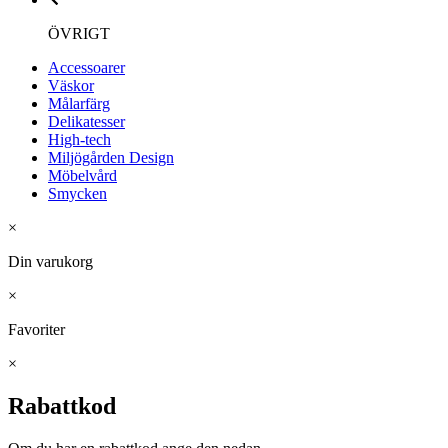
ÖVRIGT
Accessoarer
Väskor
Målarfärg
Delikatesser
High-tech
Miljögården Design
Möbelvård
Smycken
×
Din varukorg
×
Favoriter
×
Rabattkod