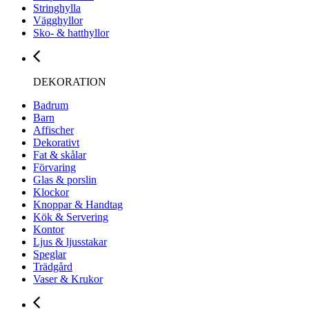
Stringhylla
Vägghyllor
Sko- & hatthyllor
DEKORATION
Badrum
Barn
Affischer
Dekorativt
Fat & skålar
Förvaring
Glas & porslin
Klockor
Knoppar & Handtag
Kök & Servering
Kontor
Ljus & ljusstakar
Speglar
Trädgård
Vaser & Krukor