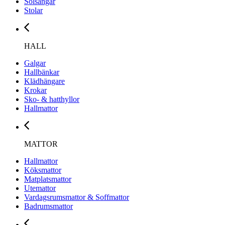
Solsängar
Stolar
HALL
Galgar
Hallbänkar
Klädhängare
Krokar
Sko- & hatthyllor
Hallmattor
MATTOR
Hallmattor
Köksmattor
Matplatsmattor
Utemattor
Vardagsrumsmattor & Soffmattor
Badrumsmattor