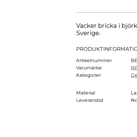
TEXTIL
Bramble
mängd
Plädar
Kuddar & täcken
HALL
Vacker bricka i björ
Överkast
Sverige.
Sängkläder
Galgar
Badrockar
Hallbänkar
PRODUKTINFORMATI
Badrumsmattor
Klädhängare
Dukning
Krokar
Artikelnummer
BE
Handdukar
Sko- & hatthyllo
Varumärke
Ri
Prydnadskuddar
Hallmattor
Kategorier
De
Material
La
Leveranstid
No