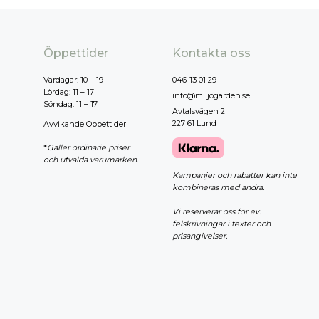
Öppettider
Kontakta oss
Vardagar: 10 – 19
046-13 01 29
Lördag: 11 – 17
info@miljogarden.se
Söndag: 11 – 17
Avtalsvägen 2
227 61 Lund
Avvikande Öppettider
*
Gäller ordinarie priser
och utvalda varumärken.
Kampanjer och rabatter kan inte
kombineras med andra.
Vi reserverar oss för ev.
felskrivningar i texter och
prisangivelser.