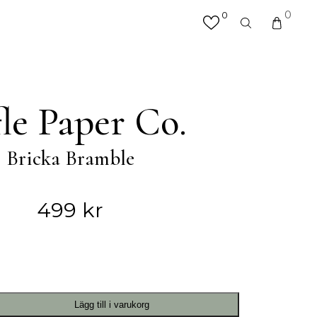
0
0
×
valfri produkt eller kategori
R
MATTOR
fle Paper Co.
Hallmattor
Köksmattor
Bricka Bramble
Matplatsmattor
Utemattor
Vardagsrumsmattor & Soffmattor
499
kr
Badrumsmattor
ÖVRIGT
Accessoarer
Lägg till i varukorg
Väskor