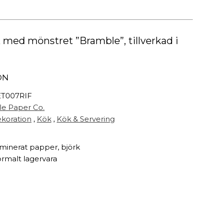
Målarfärg
Delikatesser
High-tech
k med mönstret ”Bramble”, tillverkad i
Miljögården Design
Möbelvård
Smycken
ON
T007RIF
r
fle Paper Co.
koration
,
Kök
,
Kök & Servering
minerat papper, björk
rmalt lagervara