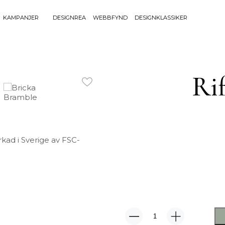
KAMPANJER
DESIGNREA
WEBBFYND
DESIGNKLASSIKER
Sök efter 
Sök
BELYSNING
UTEMÖBLE
efter:
Ri
Bordslampor
Bänkar
Golvlampor
Bord
Lamptillbehör
Dynor
Portabla Lampor
Fåtöljer
Spotlights
Förvaring
rkad i Sverige av FSC-
Taklampor
Grill
Plafonder
Matgrupper
Utebelysning
Pallar
Vägglampor
Parasoll
Soffor
Solsängar
Bricka
Stolar