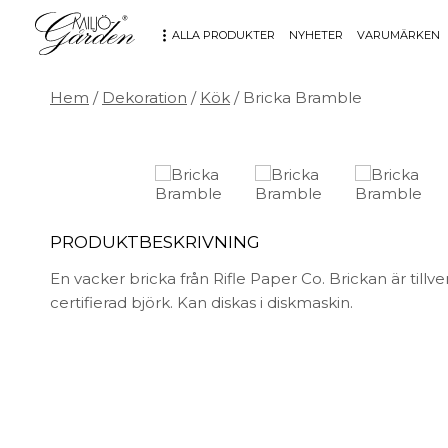
ALLA PRODUKTER
NYHETER
VARUMÄRKEN
Hem
/
Dekoration
/
Kök
/ Bricka Bramble
MÖBLER
DEKORATION
Bord
Badrum
Fåtöljer
Barn
Hallbänkar
Affischer
PRODUKTBESKRIVNING
Kontorsmöbler
Dekorativt
Möbeltillbehör
Fat & skålar
En vacker bricka från Rifle Paper Co. Brickan är tillve
Soffor
Förvaring
certifierad björk. Kan diskas i diskmaskin.
Stolar
Glas & porslin
Stolsdynor
Klockor
Utemöbler
Knoppar & Handtag
Kök & Servering
Kontor
Ljus & ljusstakar