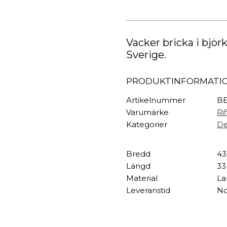
TEXTIL
Hawthorne
mängd
Plädar
Kuddar & täcken
HALL
Vacker bricka i björ
Överkast
Sverige.
Sängkläder
Galgar
Badrockar
Hallbänkar
PRODUKTINFORMATI
Badrumsmattor
Klädhängare
Dukning
Krokar
Artikelnummer
BE
Handdukar
Sko- & hatthyllo
Varumärke
Ri
Prydnadskuddar
Hallmattor
Kategorier
De
Bredd
43
Längd
33
Material
La
Leveranstid
No