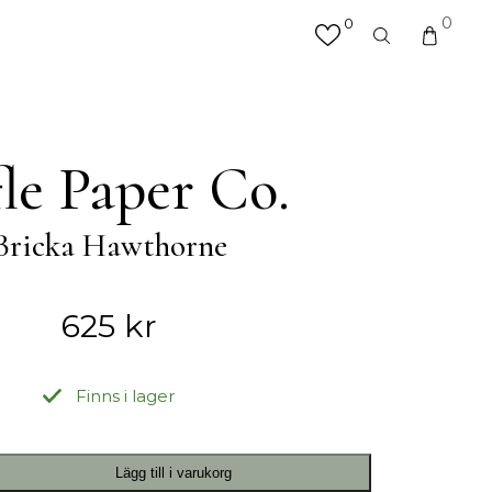
0
0
×
valfri produkt eller kategori
R
MATTOR
fle Paper Co.
Hallmattor
Köksmattor
Bricka Hawthorne
Matplatsmattor
Utemattor
Vardagsrumsmattor & Soffmattor
625
kr
Badrumsmattor
Finns i lager
ÖVRIGT
Accessoarer
Lägg till i varukorg
Väskor