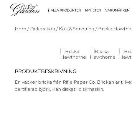
ALLA PRODUKTER
NYHETER
VARUMÄRKEN
Hem
/
Dekoration
/
Kök & Servering
/ Bricka Hawtho
MÖBLER
DEKORATION
Bord
Badrum
Fåtöljer
Barn
Hallbänkar
Affischer
PRODUKTBESKRIVNING
Kontorsmöbler
Dekorativt
Möbeltillbehör
Fat & skålar
En vacker bricka från Rifle Paper Co. Brickan är tillve
Soffor
Förvaring
certifierad björk. Kan diskas i diskmaskin.
Stolar
Glas & porslin
Stolsdynor
Klockor
Utemöbler
Knoppar & Handtag
Kök & Servering
Kontor
Ljus & ljusstakar