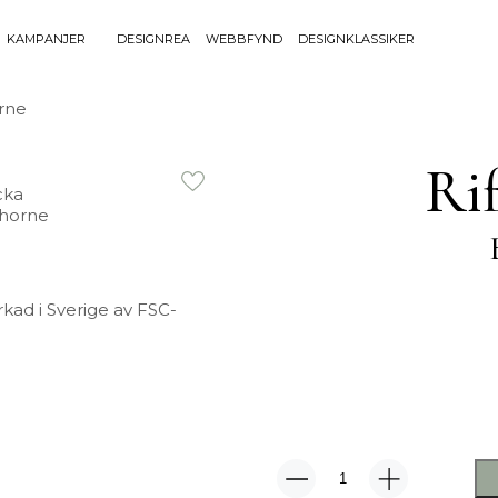
KAMPANJER
DESIGNREA
WEBBFYND
DESIGNKLASSIKER
Sök efter 
rne
Sök
BELYSNING
UTEMÖBLE
efter:
Ri
Bordslampor
Bänkar
Golvlampor
Bord
Lamptillbehör
Dynor
Portabla Lampor
Fåtöljer
Spotlights
Förvaring
rkad i Sverige av FSC-
Taklampor
Grill
Plafonder
Matgrupper
Utebelysning
Pallar
Vägglampor
Parasoll
Soffor
Solsängar
Bricka
Stolar