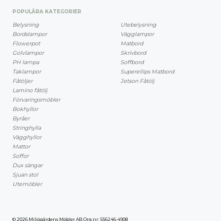
POPULÄRA KATEGORIER
Belysning
Utebelysning
Bordslampor
Vägglampor
Flowerpot
Matbord
Golvlampor
Skrivbord
PH lampa
Soffbord
Taklampor
Superellips Matbord
Fåtöljer
Jetson Fåtölj
Lamino fåtölj
Förvaringsmöbler
Bokhyllor
Byråer
Stringhylla
Vägghyllor
Mattor
Soffor
Dux sängar
Sjuan stol
Utemöbler
© 2026 Miljögårdens Möbler AB Org.nr: 556246-4908