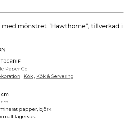
Målarfärg
Delikatesser
High-tech
k med mönstret ”Hawthorne”, tillverkad i
Miljögården Design
Möbelvård
Smycken
ON
T008RIF
r
fle Paper Co.
koration
,
Kök
,
Kök & Servering
 cm
 cm
minerat papper, björk
rmalt lagervara