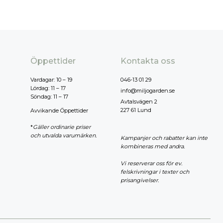
Öppettider
Kontakta oss
Vardagar: 10 – 19
046-13 01 29
Lördag: 11 – 17
info@miljogarden.se
Söndag: 11 – 17
Avtalsvägen 2
227 61 Lund
Avvikande Öppettider
*
Gäller ordinarie priser
och utvalda varumärken.
Kampanjer och rabatter kan inte
kombineras med andra.
Vi reserverar oss för ev.
felskrivningar i texter och
prisangivelser.