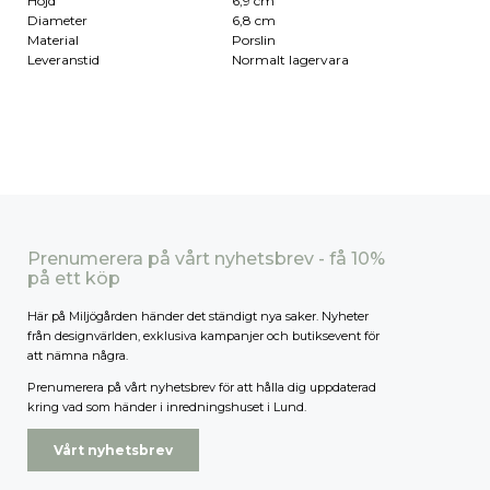
Höjd
6,9 cm
Diameter
6,8 cm
Material
Porslin
Leveranstid
Normalt lagervara
Prenumerera på vårt nyhetsbrev - få 10%
på ett köp
Här på Miljögården händer det ständigt nya saker. Nyheter
från designvärlden, exklusiva kampanjer och butiksevent för
att nämna några.
Prenumerera på vårt nyhetsbrev för att hålla dig uppdaterad
kring vad som händer i inredningshuset i Lund.
Vårt nyhetsbrev