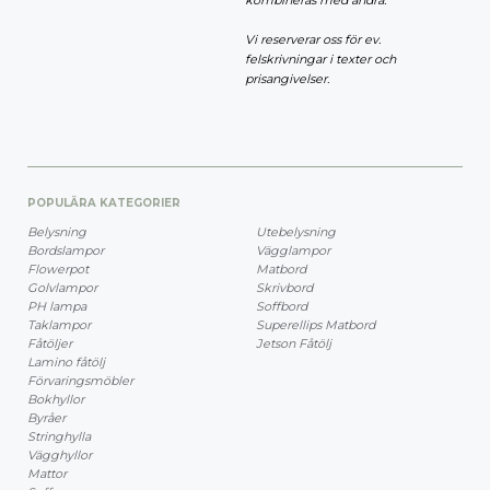
kombineras med andra.
Vi reserverar oss för ev.
felskrivningar i texter och
prisangivelser.
POPULÄRA KATEGORIER
Belysning
Utebelysning
Bordslampor
Vägglampor
Flowerpot
Matbord
Golvlampor
Skrivbord
PH lampa
Soffbord
Taklampor
Superellips Matbord
Fåtöljer
Jetson Fåtölj
Lamino fåtölj
Förvaringsmöbler
Bokhyllor
Byråer
Stringhylla
Vägghyllor
Mattor