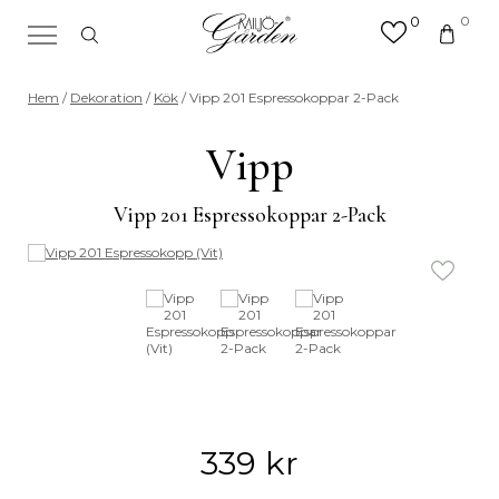
0
0
×
Sök efter valfri produkt eller
Hem
/
Dekoration
/
Kök
/ Vipp 201 Espressokoppar 2-Pack
kategori
Sök
Vipp
efter:
Vipp 201 Espressokoppar 2-Pack
339
kr