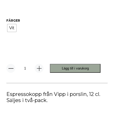
FÄRGER
Vit
Lägg till i varukorg
Vipp
201
Espressokoppar
2-
Pack
mängd
Espressokopp från Vipp i porslin, 12 cl.
Säljes i två-pack.