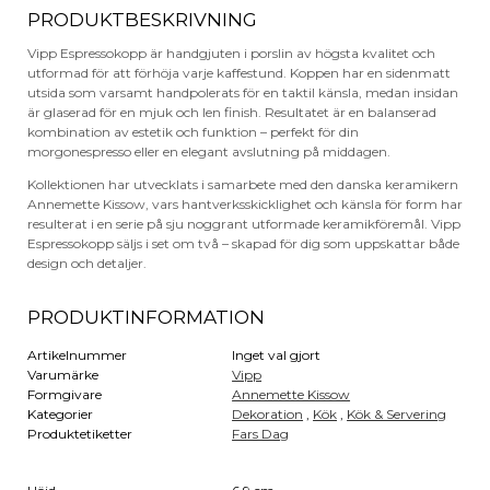
PRODUKTBESKRIVNING
Vipp Espressokopp är handgjuten i porslin av högsta kvalitet och
utformad för att förhöja varje kaffestund. Koppen har en sidenmatt
utsida som varsamt handpolerats för en taktil känsla, medan insidan
är glaserad för en mjuk och len finish. Resultatet är en balanserad
kombination av estetik och funktion – perfekt för din
morgonespresso eller en elegant avslutning på middagen.
Kollektionen har utvecklats i samarbete med den danska keramikern
Annemette Kissow, vars hantverksskicklighet och känsla för form har
resulterat i en serie på sju noggrant utformade keramikföremål. Vipp
Espressokopp säljs i set om två – skapad för dig som uppskattar både
design och detaljer.
PRODUKTINFORMATION
Artikelnummer
Inget val gjort
Varumärke
Vipp
Formgivare
Annemette Kissow
Kategorier
Dekoration
,
Kök
,
Kök & Servering
Produktetiketter
Fars Dag