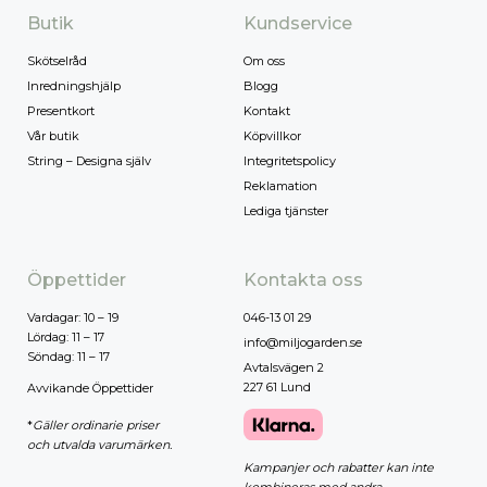
Butik
Kundservice
Skötselråd
Om oss
Inredningshjälp
Blogg
Presentkort
Kontakt
Vår butik
Köpvillkor
String – Designa själv
Integritetspolicy
Reklamation
Lediga tjänster
Öppettider
Kontakta oss
Vardagar: 10 – 19
046-13 01 29
Lördag: 11 – 17
info@miljogarden.se
Söndag: 11 – 17
Avtalsvägen 2
227 61 Lund
Avvikande Öppettider
*
Gäller ordinarie priser
och utvalda varumärken.
Kampanjer och rabatter kan inte